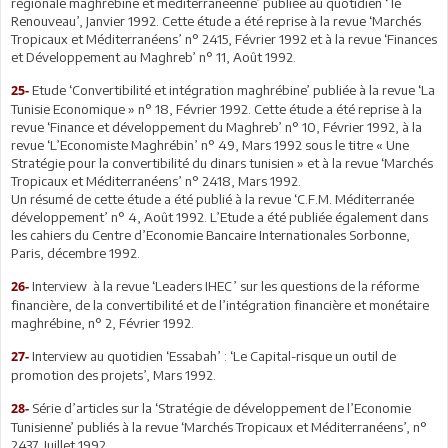
régionale maghrébine et méditerranéenne’ publiée au quotidien ‘ le
Renouveau’, Janvier 1992. Cette étude a été reprise à la revue ‘Marchés
Tropicaux et Méditerranéens’ n° 2415, Février 1992 et à la revue ‘Finances
et Développement au Maghreb’ n° 11, Août 1992.
Etude ‘Convertibilité et intégration maghrébine’ publiée à la revue ‘La
25-
Tunisie Economique » n° 18, Février 1992. Cette étude a été reprise à la
revue ‘Finance et développement du Maghreb’ n° 10, Février 1992, à la
revue ‘L’Economiste Maghrébin’ n° 49, Mars 1992 sous le titre « Une
Stratégie pour la convertibilité du dinars tunisien » et à la revue ‘Marchés
Tropicaux et Méditerranéens’ n° 2418, Mars 1992.
Un résumé de cette étude a été publié à la revue ‘C.F.M. Méditerranée
développement’ n° 4, Août 1992. L’Etude a été publiée également dans
les cahiers du Centre d’Economie Bancaire Internationales Sorbonne,
Paris, décembre 1992.
Interview à la revue ‘Leaders IHEC’ sur les questions de la réforme
26-
financière, de la convertibilité et de l’intégration financière et monétaire
maghrébine, n° 2, Février 1992.
Interview au quotidien ‘Essabah’ : ‘Le Capital-risque un outil de
27-
promotion des projets’, Mars 1992.
Série d’articles sur la ‘Stratégie de développement de l’Economie
28-
Tunisienne’ publiés à la revue ‘Marchés Tropicaux et Méditerranéens’, n°
2437, Juillet 1992.