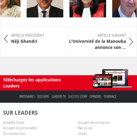
ARTICLE PRÉCÉDENT
ARTICLE SUIVANT
Néji Ghandri
L'Université de la Manouba
annonce son ...
Téléchargez les applications
Leaders
PARTENAIRES
DOSSIERS
LEADERS TV
SUCCESS STORY
OPINIONS
TENDANCE
SUR LEADERS
Actualités Tunisie
Annuaire des entreprises
Annuaire de personnalités
Plan du site
Qui sommes nous
Contact