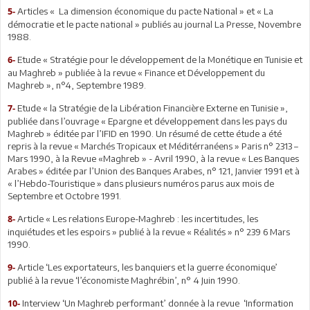
Articles « La dimension économique du pacte National » et « La
5-
démocratie et le pacte national » publiés au journal La Presse, Novembre
1988.
Etude « Stratégie pour le développement de la Monétique en Tunisie et
6-
au Maghreb » publiée à la revue « Finance et Développement du
Maghreb », n°4, Septembre 1989.
Etude « la Stratégie de la Libération Financière Externe en Tunisie »,
7-
publiée dans l’ouvrage « Epargne et développement dans les pays du
Maghreb » éditée par l’IFID en 1990. Un résumé de cette étude a été
repris à la revue « Marchés Tropicaux et Méditérranéens » Paris n° 2313 –
Mars 1990, à la Revue «Maghreb » - Avril 1990, à la revue « Les Banques
Arabes » éditée par l’Union des Banques Arabes, n° 121, Janvier 1991 et à
« l’Hebdo-Touristique » dans plusieurs numéros parus aux mois de
Septembre et Octobre 1991.
Article « Les relations Europe-Maghreb : les incertitudes, les
8-
inquiétudes et les espoirs » publié à la revue « Réalités » n° 239 6 Mars
1990.
Article ‘Les exportateurs, les banquiers et la guerre économique’
9-
publié à la revue ‘l’économiste Maghrébin’, n° 4 Juin 1990.
Interview ‘Un Maghreb performant’ donnée à la revue ‘Information
10-