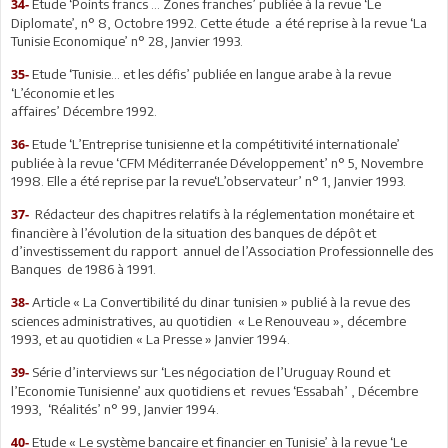
Etude ‘Points francs … Zones franches’ publiée à la revue ‘Le
34-
Diplomate’, n° 8, Octobre 1992. Cette étude a été reprise à la revue ‘La
Tunisie Economique’ n° 28, Janvier 1993.
Etude ‘Tunisie… et les défis’ publiée en langue arabe à la revue
35-
‘L’économie et les
affaires’ Décembre 1992.
Etude ‘L’Entreprise tunisienne et la compétitivité internationale’
36-
publiée à la revue ‘CFM Méditerranée Développement’ n° 5, Novembre
1998. Elle a été reprise par la revue‘L’observateur’ n° 1, Janvier 1993.
Rédacteur des chapitres relatifs à la réglementation monétaire et
37-
financière à l’évolution de la situation des banques de dépôt et
d’investissement du rapport annuel de l’Association Professionnelle des
Banques de 1986 à 1991.
Article « La Convertibilité du dinar tunisien » publié à la revue des
38-
sciences administratives, au quotidien « Le Renouveau », décembre
1993, et au quotidien « La Presse » Janvier 1994.
Série d’interviews sur ‘Les négociation de l’Uruguay Round et
39-
l’Economie Tunisienne’ aux quotidiens et revues ‘Essabah’ , Décembre
1993, ‘Réalités’ n° 99, Janvier 1994.
Etude « Le système bancaire et financier en Tunisie’ à la revue ‘Le
40-