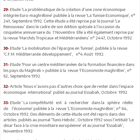
Etude ‘La problématique de la création d’une zone économique
29-
intégrée Euro-maghrébine’ publiée à la revue ‘La Tunisie Economique’, n°
241, Septembre 1992. Cette étude a été reprise par le Journal ‘Le
Renouveau’ dans le cadre de son édition spéciale à l’occasion du
cinquième anniversaire du 7 Novembre. Elle a été également reprise par
la revue ‘Marchés Tropicaux et Méditérranéens’ n° 2447, Octobre 1992.
Etude ‘La mobilisation de l’épargne en Tunisie’, publiée à la revue
30-
‘C.F.M. Méditerranée développement’, n°4 Août 1992.
Etude ‘Pour un centre méditerranéen de la formation financière dans
31-
les pays du Maghreb » publiée à la revue ‘l’Economiste maghrébin’, n°
62, Septembre 1992.
Article ‘Nous n’avons pas d’autres choix que de rester dans l’espace
32-
économique international’ publié au journal Essabah, Octobre 1992.
Etude ‘ La compétitivité est à rechercher dans la sphère réelle
33-
de l’économie’ publiée à la revue ‘L’Economiste maghrébin’, n° 64,
Octobre 1992. Des éléments de cette étude ont été repris dans des
articles publiés au journal ‘Tunis Hebdo’, Octobre 1992 sous l’intitulé ‘Le
dinar face à la crise monétaire européenne’ et au journal ‘Essabah’,
Novembre 1992.