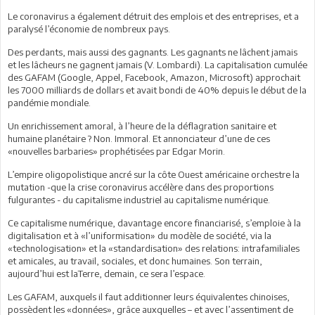
Le coronavirus a également détruit des emplois et des entreprises, et a
paralysé l’économie de nombreux pays.
Des perdants, mais aussi des gagnants. Les gagnants ne lâchent jamais
et les lâcheurs ne gagnent jamais (V. Lombardi). La capitalisation cumulée
des GAFAM (Google, Appel, Facebook, Amazon, Microsoft) approchait
les 7000 milliards de dollars et avait bondi de 40% depuis le début de la
pandémie mondiale.
Un enrichissement amoral, à l’heure de la déflagration sanitaire et
humaine planétaire ? Non. Immoral. Et annonciateur d’une de ces
«nouvelles barbaries» prophétisées par Edgar Morin.
L’empire oligopolistique ancré sur la côte Ouest américaine orchestre la
mutation -que la crise coronavirus accélère dans des proportions
fulgurantes - du capitalisme industriel au capitalisme numérique.
Ce capitalisme numérique, davantage encore financiarisé, s’emploie à la
digitalisation et à «l’uniformisation» du modèle de société, via la
«technologisation» et la «standardisation» des relations: intrafamiliales
et amicales, au travail, sociales, et donc humaines. Son terrain,
aujourd’hui est laTerre, demain, ce sera l’espace.
Les GAFAM, auxquels il faut additionner leurs équivalentes chinoises,
possèdent les «données», grâce auxquelles – et avec l’assentiment de