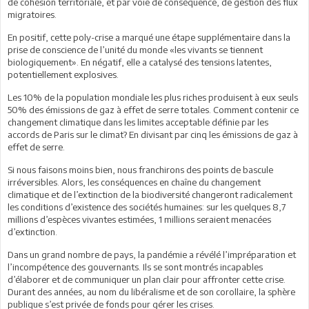
de cohésion territoriale, et par voie de conséquence, de gestion des flux
migratoires.
En positif, cette poly-crise a marqué une étape supplémentaire dans la
prise de conscience de l’unité du monde «les vivants se tiennent
biologiquement». En négatif, elle a catalysé des tensions latentes,
potentiellement explosives.
Les 10% de la population mondiale les plus riches produisent à eux seuls
50% des émissions de gaz à effet de serre totales. Comment contenir ce
changement climatique dans les limites acceptable définie par les
accords de Paris sur le climat? En divisant par cinq les émissions de gaz à
effet de serre.
Si nous faisons moins bien, nous franchirons des points de bascule
irréversibles. Alors, les conséquences en chaîne du changement
climatique et de l’extinction de la biodiversité changeront radicalement
les conditions d’existence des sociétés humaines: sur les quelques 8,7
millions d’espèces vivantes estimées, 1 millions seraient menacées
d’extinction.
Dans un grand nombre de pays, la pandémie a révélé l’impréparation et
l’incompétence des gouvernants. Ils se sont montrés incapables
d’élaborer et de communiquer un plan clair pour affronter cette crise.
Durant des années, au nom du libéralisme et de son corollaire, la sphère
publique s’est privée de fonds pour gérer les crises.