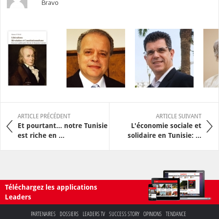
Bravo
ARTICLE PRÉCÉDENT
ARTICLE SUIVANT
Et pourtant… notre Tunisie
L'économie sociale et
est riche en ...
solidaire en Tunisie: ...
Téléchargez les applications
Leaders
PARTENAIRES
DOSSIERS
LEADERS TV
SUCCESS STORY
OPINIONS
TENDANCE