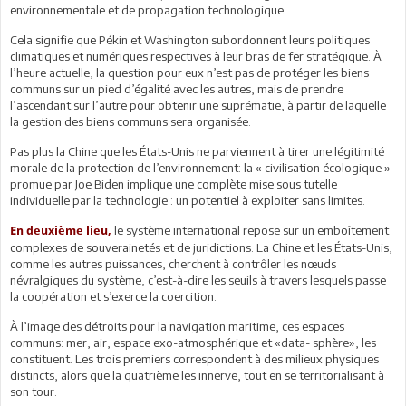
environnementale et de propagation technologique.
Cela signifie que Pékin et Washington subordonnent leurs politiques
climatiques et numériques respectives à leur bras de fer stratégique. À
l’heure actuelle, la question pour eux n’est pas de protéger les biens
communs sur un pied d’égalité avec les autres, mais de prendre
l’ascendant sur l’autre pour obtenir une suprématie, à partir de laquelle
la gestion des biens communs sera organisée.
Pas plus la Chine que les États-Unis ne parviennent à tirer une légitimité
morale de la protection de l’environnement: la « civilisation écologique »
promue par Joe Biden implique une complète mise sous tutelle
individuelle par la technologie : un potentiel à exploiter sans limites.
le système international repose sur un emboîtement
En deuxième lieu,
complexes de souverainetés et de juridictions. La Chine et les États-Unis,
comme les autres puissances, cherchent à contrôler les nœuds
névralgiques du système, c’est-à-dire les seuils à travers lesquels passe
la coopération et s’exerce la coercition.
À l’image des détroits pour la navigation maritime, ces espaces
communs: mer, air, espace exo-atmosphérique et «data- sphère», les
constituent. Les trois premiers correspondent à des milieux physiques
distincts, alors que la quatrième les innerve, tout en se territorialisant à
son tour.