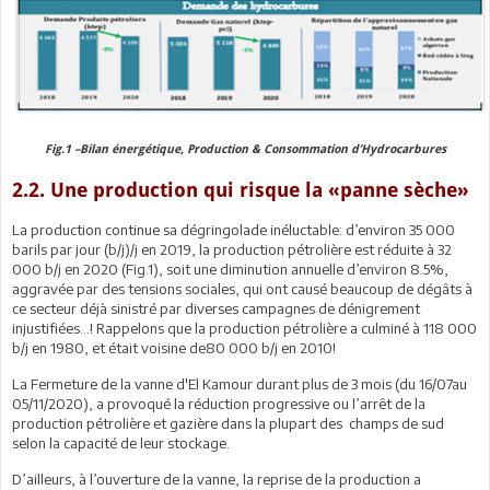
Fig.1 –Bilan énergétique, Production & Consommation d’Hydrocarbures
2.2. Une production qui risque la «panne sèche»
La production continue sa dégringolade inéluctable: d’environ 35 000
barils par jour (b/j)/j en 2019, la production pétrolière est réduite à 32
000 b/j en 2020 (Fig.1), soit une diminution annuelle d’environ 8.5%,
aggravée par des tensions sociales, qui ont causé beaucoup de dégâts à
ce secteur déjà sinistré par diverses campagnes de dénigrement
injustifiées...! Rappelons que la production pétrolière a culminé à 118 000
b/j en 1980, et était voisine de80 000 b/j en 2010!
La Fermeture de la vanne d'El Kamour durant plus de 3 mois (du 16/07au
05/11/2020), a provoqué la réduction progressive ou l’arrêt de la
production pétrolière et gazière dans la plupart des champs de sud
selon la capacité de leur stockage.
D’ailleurs, à l’ouverture de la vanne, la reprise de la production a