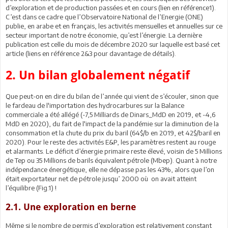
d’exploration et de production passées et en cours (lien en référence1).
C’est dans ce cadre que l’Observatoire National de l’Energie (ONE)
publie, en arabe et en français, les activités mensuelles et annuelles sur ce
secteur important de notre économie, qu’est l’énergie. La dernière
publication est celle du mois de décembre 2020 sur laquelle est basé cet
article (liens en référence 2&3 pour davantage de détails).
2. Un bilan globalement négatif
Que peut-on en dire du bilan de l’année qui vient de s’écouler, sinon que
le fardeau de l'importation des hydrocarbures sur la Balance
commerciale a été allégé (-7,5 Milliards de Dinars_MdD en 2019, et -4,6
MdD en 2020), du fait de l'impact de la pandémie sur la diminution de la
consommation et la chute du prix du baril (64$/b en 2019, et 42$/baril en
2020). Pour le reste des activités E&P, les paramètres restent au rouge
et alarmants. Le déficit d’énergie primaire reste élevé, voisin de 5 Millions
de Tep ou 35 Millions de barils équivalent pétrole (Mbep). Quant à notre
indépendance énergétique, elle ne dépasse pas les 43%, alors que l’on
était exportateur net de pétrole jusqu’ 2000 où on avait atteint
l’équilibre (Fig.1) !
2.1. Une exploration en berne
Même si le nombre de permis d’exploration est relativement constant