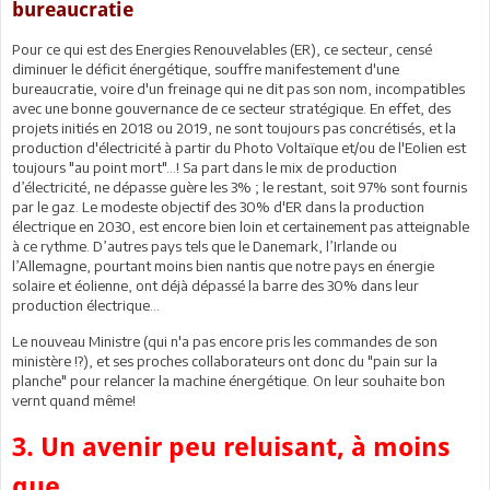
bureaucratie
Pour ce qui est des Energies Renouvelables (ER), ce secteur, censé
diminuer le déficit énergétique, souffre manifestement d'une
bureaucratie, voire d'un freinage qui ne dit pas son nom, incompatibles
avec une bonne gouvernance de ce secteur stratégique. En effet, des
projets initiés en 2018 ou 2019, ne sont toujours pas concrétisés, et la
production d'électricité à partir du Photo Voltaïque et/ou de l'Eolien est
toujours "au point mort"...! Sa part dans le mix de production
d’électricité, ne dépasse guère les 3% ; le restant, soit 97% sont fournis
par le gaz. Le modeste objectif des 30% d'ER dans la production
électrique en 2030, est encore bien loin et certainement pas atteignable
à ce rythme. D’autres pays tels que le Danemark, l’Irlande ou
l’Allemagne, pourtant moins bien nantis que notre pays en énergie
solaire et éolienne, ont déjà dépassé la barre des 30% dans leur
production électrique…
Le nouveau Ministre (qui n'a pas encore pris les commandes de son
ministère !?), et ses proches collaborateurs ont donc du "pain sur la
planche" pour relancer la machine énergétique. On leur souhaite bon
vernt quand même!
3. Un avenir peu reluisant, à moins
que…