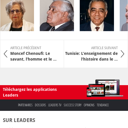
ARTICLE PRÉCÉDENT
ARTICLE SUIVANT
Moncef Chenoufi: Le
Tunisie: L’enseignement de
savant, l’homme et le ...
l’histoire dans le ...
Téléchargez les applications
Leaders
PARTENAIRES
DOSSIERS
LEADERS TV
SUCCESS STORY
OPINIONS
TENDANCE
SUR LEADERS