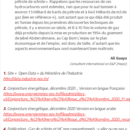
pétrole de schiste ». Rappelons que les ressources de ces
hydrocarbures sont estimées, rien que pour le sud tunisien à
environ 1.5 Milliard de barils de pétrole et à 640 Milliards de m3 de
gaz (lien en référence 4), soit autant que ce qui déjà été produit
en Tunisie depuis les premières découvertes techniques de
pétrole, il y a environ un siècle, et 8 à 10 fois le volume de gaz
déjà produits depuis la mise en production en 1954 du gisement
de Jebel Abderrahmane, au Cap Bon! L’enjeu sur le plan
économique et de l’emploi, est donc de taille, d’autant que les
aspects environnementaux sont maintenant bien maîtrisés.
Ali Gaaya
Consultant international en E&P (Hepic)
Site « Open Data » du Ministère de l’Industrie
1.
http://data.industrie.gov.tn/
Conjoncture énergétique, décembre 2020 _ Version en langue française
2.
https://www.energiemines.gov.tn/fileadmin/docs-
u1/Conjoncture_%C3%A9nerg%C3%A9tique_d%C3%A9cembre_2020_Fr.pd
Conjoncture énergétique, décembre 2020 Version en langue arabe
3.
https://www.energiemines.gov.tn/fileadmin/docs-
u1/Conjoncture_%C3%A9nerg%C3%A9tique_d%C3%A9cembre_2020_res
Publication : Gaz de schiste et HC non conventionnels ; y aller ou ne pas y
4.