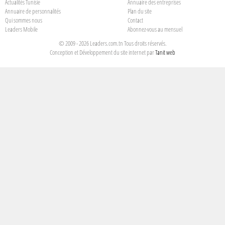
Actualités Tunisie
Annuaire des entreprises
Annuaire de personnalités
Plan du site
Qui sommes nous
Contact
Leaders Mobile
Abonnez-vous au mensuel
© 2009 - 2026 Leaders.com.tn Tous droits réservés.
Conception et Développement du site internet par
Tanit web