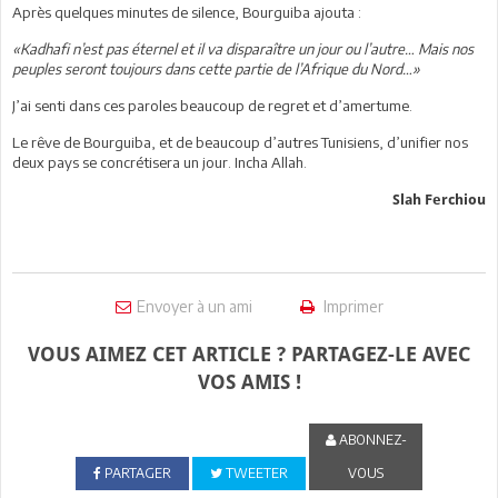
Après quelques minutes de silence, Bourguiba ajouta :
«Kadhafi n’est pas éternel et il va disparaître un jour ou l’autre… Mais nos
peuples seront toujours dans cette partie de l’Afrique du Nord…»
J’ai senti dans ces paroles beaucoup de regret et d’amertume.
Le rêve de Bourguiba, et de beaucoup d’autres Tunisiens, d’unifier nos
deux pays se concrétisera un jour. Incha Allah.
Slah Ferchiou
Envoyer à un ami
Imprimer
VOUS AIMEZ CET ARTICLE ? PARTAGEZ-LE AVEC
VOS AMIS !
ABONNEZ-
PARTAGER
TWEETER
VOUS