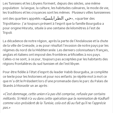
Les Tunisiens et les Libyens forment, depuis des siècles, une même
population : la langue, la culture, les habitudes culinaires, le mode de vie,
les traditions et les croyances sont les mêmes. Plusieurs villes tunisiennes
حي الطرابلسيّة
ont des quartiers appelés «
», «quartier des
Tripolitains». J’ai toujours présent à l’esprit que la famille Bourguiba a
pour origine Misrata, située à une centaine de kilomètres à l’est de
Tripoli.
La décadence de notre région, après la perte de l’Andalousie et la chute
de la ville de Grenade, a eu pour résultat l’invasion de notre pays par les
régimes du nord de la Méditerranée. Les derniers colonisateurs français,
anglais et italiens ont imposé des frontières artificielles à nos pays.
Celles-ci ne sont, à ce jour, toujours pas acceptées par les habitants des
régions frontalières du sud tunisien et de l’est libyen.
Pour être fidèle à l’état d’esprit du leader Habib Bourguiba, je complète
ce texte pour les historiens et pour nos enfants. Je répète mot à mot ce
que m’a dit le Président lors d’une promenade dans le parc du Palais de
Skanès à Monastir un an après :
«C’est dommage, cette union n’a pas été comprise, refusée par certains
militants. Si Hédi n’a vu dans cette opération que la nomination de Kadhafi
comme vice-président de la Tunisie, cela est dû au fait qu’il ne l’apprécie
pas.»