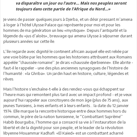
va disparaître un jour ou l’autre… Mais nos peuples seront
toujours dans cette partie de l’Afrique du Nord…»
Je viens de passer quelques jours à Djerba, et un désir pressant m’amena
à loger à l’hôtel Ulysse Palace qui représente pour moi et pour les
hommes de ma génération un lieu «mystique». Depuis l’antiquité et la
légende du «jus d’aloès», breuvage qui amena Ulysse à séjourner durant
plusieurs années sur cette île.
L’île regarde avec dignité le continent africain auquel elle est reliée par
une voie bâtie par les hommes que les historiens attribuent aux Romains
appelée ‘’chaussée romaine’’. Je dirais «chaussée djerbienne». Elle abrite -
faut-il le rappeler - une des plus anciennes synagogues de l’histoire de
l’humanité : «la Ghriba». Un jardin haut en histoire, culture, légendes et
rêves.
Mais l’histoire s’enchaîne-t-elle à des rendez-vous qui échappent sur
l’heure mais qui remontent plus tard avec un impact profond - et je veux
aujourd’hui rappeler aux concitoyens de mon âge (plus de 75 ans), aux
jeunes Tunisiens, à mes enfants et à leurs enfants... la date du 12 janvier
1974. Elle marque la rencontre historique entre deux hommes hors du
commun, le père de la nation tunisienne, le ‘’Combattant Suprême’’
Habib Bourguiba, l’homme qui a consacré sa vie à l’instauration de la
liberté et de la dignité pour son peuple, et le leader de la révolution
libyenne Mouammar Kadhafi. «El Kaïed» est un combattant acharné