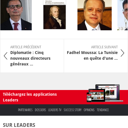
ARTICLE PRÉCÉDENT
ARTICLE SUIVANT
Diplomatie : Cinq
Fadhel Moussa: La Tunisie
nouveaux directeurs
en quête d’une ...
généraux ...
Téléchargez les applications
Leaders
PARTENAIRES
DOSSIERS
LEADERS TV
SUCCESS STORY
OPINIONS
TENDANCE
SUR LEADERS