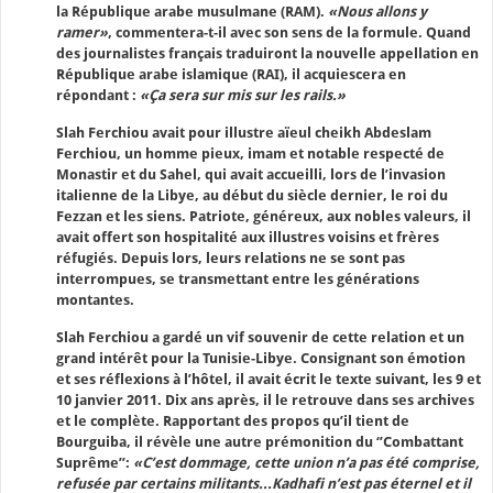
la République arabe musulmane (RAM).
«Nous allons y
ramer»
, commentera-t-il avec son sens de la formule. Quand
des journalistes français traduiront la nouvelle appellation en
République arabe islamique (RAI), il acquiescera en
répondant :
«Ça sera sur mis sur les rails.»
Slah Ferchiou avait pour illustre aïeul cheikh Abdeslam
Ferchiou, un homme pieux, imam et notable respecté de
Monastir et du Sahel, qui avait accueilli, lors de l’invasion
italienne de la Libye, au début du siècle dernier, le roi du
Fezzan et les siens. Patriote, généreux, aux nobles valeurs, il
avait offert son hospitalité aux illustres voisins et frères
réfugiés. Depuis lors, leurs relations ne se sont pas
interrompues, se transmettant entre les générations
montantes.
Slah Ferchiou a gardé un vif souvenir de cette relation et un
grand intérêt pour la Tunisie-Libye. Consignant son émotion
et ses réflexions à l’hôtel, il avait écrit le texte suivant, les 9 et
10 janvier 2011. Dix ans après, il le retrouve dans ses archives
et le complète. Rapportant des propos qu’il tient de
Bourguiba, il révèle une autre prémonition du ‘’Combattant
Suprême’’:
«C’est dommage, cette union n’a pas été comprise,
refusée par certains militants...Kadhafi n’est pas éternel et il