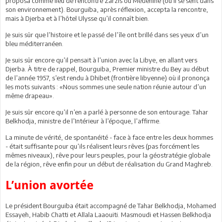
proposa comme lieu de rencontre Zarzis ou Médenine (où il se sent dans
son environnement). Bourguiba, après réflexion, accepta la rencontre,
mais à Djerba et à l’hôtel Ulysse qu’il connaît bien.
Je suis sûr que l’histoire et le passé de l’île ont brillé dans ses yeux d’un
bleu méditerranéen.
Je suis sûr encore qu’il pensait à l’union avec la Libye, en allant vers
Djerba. À titre de rappel, Bourguiba, Premier ministre du Bey au début
de l’année 1957, s’est rendu à Dhibet (frontière libyenne) où il prononça
les mots suivants : «Nous sommes une seule nation réunie autour d’un
même drapeau».
Je suis sûr encore qu’il n’en a parlé à personne de son entourage. Tahar
Belkhodja, ministre de l’Intérieur à l’époque, l’affirme.
La minute de vérité, de spontanéité - face à face entre les deux hommes
- était suffisante pour qu’ils réalisent leurs rêves (pas forcément les
mêmes niveaux), rêve pour leurs peuples, pour la géostratégie globale
de la région, rêve enfin pour un début de réalisation du Grand Maghreb.
L’union avortée
Le président Bourguiba était accompagné de Tahar Belkhodja, Mohamed
Essayeh, Habib Chatti et Allala Laaouiti. Masmoudi et Hassen Belkhodja