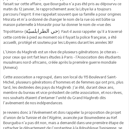
faisait sur cette affaire, que Bourguiba n’a pas été pris au dépourvu ce
matin du 12 janvier, le rapprochement avec la Libye lui a toujours
parcouru l’esprit. Il me rappelait souvent que sa famille a pour origines
Misrata et m’a ordonné de changer le nom de la rue où est bâtie sa
maison paternelle à Monastir pour lui donner le nom de «rue des
حي الطرابلسيّة
Tripolitains» (
). Faut-il aussi rappeler qu’il a traversé
cette contrée à pied au moment où il fuyait la police française, a été
accueilli, protégé et soutenu par les Libyens durant les années 36?
L’Union du Maghreb est un rêve de plusieurs générations. Je citerais -
pour ceux qui ont fait leurs études à Paris - l’Association des étudiants
musulmans nord-africains, créée après la première guerre mondiale
(Amena).
Cette association a regroupé, dans son local du 115 Boulevard Saint-
Michel, plusieurs générations d’hommes et de femmes qui ont pris, plus
tard, les destinées des pays du Maghreb. J’ai été, durant deux ans,
membre du bureau et vice-président de cette association, et nos rêves,
nos souhaits étaient d’entamer l’unité du Grand Maghreb dès
l’avènement de nos indépendances.
Je reviens donc à l’événement et dois rappeler la proposition de projet
d’union de la Tunisie et de l’Algérie, avancée par Boumediene au Kef.
Bourguiba n’a pas dit non, mais a demandé dans une première étape de
rattacher le département de Constantine à la République Tunisienne, se