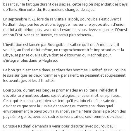
basant sur le fait que durant des siècles, cette région dépendait des beys
de Tunis. Bien entendu, Boumediene changea de sujet.
En septembre 1973, lors de sa visite à Tripoli, Bourguiba s’est ouvert à
Kadhafi, déçu par les positions égyptiennes sur une proposition d’union,
et il lui a dit: «Non, pas...avec des Levantins, vous devez regarder l’Ouest
et non l’Est. Venez en Tunisie, ce serait plus sérieux».
L’invitation est lancée par Bourguiba, il sait ce qu’il dit. A mon avis, il
voulait, au fond de lui-même, un rapprochement très important avec la
Libye, et pense que la Libye doit se détourner du Machrek pour
s’intégrer plus dans le Maghreb.
Le bon grain est semé dans les têtes des hommes, Kadhafi et Bourguiba.
Je suis sûr que les deux hommes y pensaient, en pesaient et soupesaient
les avantages et les difficultés.
Bourguiba, durant ses longues promenades en solitaire, réfléchit. Il
dévoile rarement ses plans, ses stratégies, lance un mot, une phrase...
Ceux qui le connaissent bien sentent qu’il est loin et qu’il essaie de
deviner ce que sera la Tunisie dans vingt ou trente ans, dans quel
environnement le pays pourra avancer, se maintenir dans le peloton des
pays émergents, avec ses cadres universitaires, ses hommes de valeur...
Lorsque Kadhafi demanda à venir pour discuter avec Bourguiba, il