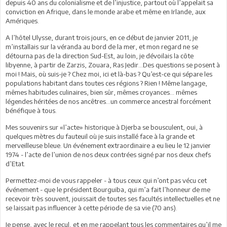
depuis 40 ans du colonialisme et de l’injustice, partout où l’appelait sa
conviction en Afrique, dans le monde arabe et même en Irlande, aux
Amériques.
A l’hôtel Ulysse, durant trois jours, en ce début de janvier 2011, je
m’installais sur la véranda au bord de la mer, et mon regard ne se
détourna pas de la direction Sud-Est, au loin, je dévoilais la côte
libyenne, à partir de Zarzis, Zouara, Ras Jedir...Des questions se posent à
moi ! Mais, où suis-je ? Chez moi, ici et là-bas ? Qu’est-ce qui sépare les
populations habitant dans toutes ces régions ? Rien ! Même langage,
mêmes habitudes culinaires, bien sûr, mêmes croyances... mêmes
légendes héritées de nos ancêtres...un commerce ancestral forcément
bénéfique à tous.
Mes souvenirs sur «l’acte» historique à Djerba se bousculent, oui, à
quelques mètres du fauteuil où je suis installé face à la grande et
merveilleuse bleue. Un événement extraordinaire a eu lieu le 12 janvier
1974 - l’acte de l’union de nos deux contrées signé par nos deux chefs
d’Etat.
Permettez-moi de vous rappeler - à tous ceux qui n’ont pas vécu cet
événement - que le président Bourguiba, qui m’a fait l’honneur de me
recevoir très souvent, jouissait de toutes ses facultés intellectuelles et ne
se laissait pas influencer à cette période de sa vie (70 ans).
Je pense, avec le recul, et en me rappelant tous les commentaires qu’il me