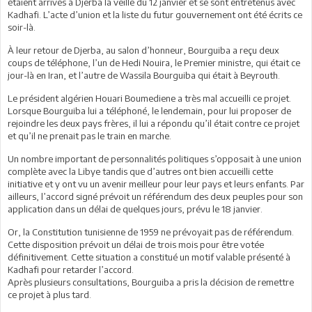
étaient arrivés à Djerba la veille du 12 janvier et se sont entretenus avec
Kadhafi. L’acte d’union et la liste du futur gouvernement ont été écrits ce
soir-là.
À leur retour de Djerba, au salon d’honneur, Bourguiba a reçu deux
coups de téléphone, l’un de Hedi Nouira, le Premier ministre, qui était ce
jour-là en Iran, et l’autre de Wassila Bourguiba qui était à Beyrouth.
Le président algérien Houari Boumediene a très mal accueilli ce projet.
Lorsque Bourguiba lui a téléphoné, le lendemain, pour lui proposer de
rejoindre les deux pays frères, il lui a répondu qu’il était contre ce projet
et qu’il ne prenait pas le train en marche.
Un nombre important de personnalités politiques s’opposait à une union
complète avec la Libye tandis que d’autres ont bien accueilli cette
initiative et y ont vu un avenir meilleur pour leur pays et leurs enfants. Par
ailleurs, l’accord signé prévoit un référendum des deux peuples pour son
application dans un délai de quelques jours, prévu le 18 janvier.
Or, la Constitution tunisienne de 1959 ne prévoyait pas de référendum.
Cette disposition prévoit un délai de trois mois pour être votée
définitivement. Cette situation a constitué un motif valable présenté à
Kadhafi pour retarder l’accord.
Après plusieurs consultations, Bourguiba a pris la décision de remettre
ce projet à plus tard.