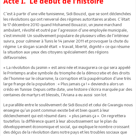
Acte I. Le début de l’histoire
C’est à partir d’une ville tunisienne, Sidi Bouzid, que se sont déclenchées
les révolutions qui ont renversé des régimes autoritaires arabes. C’était
le 17 décembre 2010 quand Mohamed Bouazizi, un jeune marchand
ambulant, révolté et outré par l’agression d’une employée municipale,
s’est immolé. Un soulèvement populaire de plusieurs villes de l’intérieur
suivra, pour culminer à Tunis le 14 janvier 2011 et provoquer la chute du
régime. Le slogan scandé était: « travail, liberté, dignité » ce qui résume
la situation aux yeux des citoyens spécialement des régions
défavorisées.
« La révolution du jasmin » est ainsi née et inaugurera ce qui sera appelé
le Printemps arabe symbole du triomphe de la démocratie et des droits
de l’homme sur le césarisme, la corruption et la paupérisation d’une très
large frange de la population : « Plus jamais ça ! » deviendra alors un
crédo en Tunisie. Depuis cette date, une histoire s’écrira marquée par des
centaines de martyrs et blessés, l’Ariana a eu aussi son lot.
Le parallèle entre le soulèvement de Sidi Bouzid et celui de Gwangju nous
enseigne qu’un point commun existe bel et bien quant à leur
déclenchement qui est résumé dans : « plus jamais ça ». On regrettera
toutefois la différence quant à leur aboutissement sur le plan du
développement économique et social, qui explique le nombre croissant
des déçus de la révolution dans notre pays et les troubles sociaux que