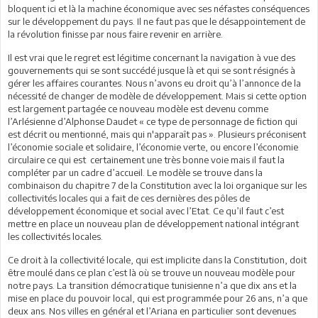
bloquent ici et là la machine économique avec ses néfastes conséquences
sur le développement du pays. Il ne faut pas que le désappointement de
la révolution finisse par nous faire revenir en arrière.
Il est vrai que le regret est légitime concernant la navigation à vue des
gouvernements qui se sont succédé jusque là et qui se sont résignés à
gérer les affaires courantes. Nous n’avons eu droit qu’à l’annonce de la
nécessité de changer de modèle de développement. Mais si cette option
est largement partagée ce nouveau modèle est devenu comme
l’Arlésienne d’Alphonse Daudet « ce type de personnage de fiction qui
est décrit ou mentionné, mais qui n'apparaît pas ». Plusieurs préconisent
l’économie sociale et solidaire, l’économie verte, ou encore l’économie
circulaire ce qui est certainement une très bonne voie mais il faut la
compléter par un cadre d’accueil. Le modèle se trouve dans la
combinaison du chapitre 7 de la Constitution avec la loi organique sur les
collectivités locales qui a fait de ces dernières des pôles de
développement économique et social avec l’Etat. Ce qu’il faut c’est
mettre en place un nouveau plan de développement national intégrant
les collectivités locales.
Ce droit à la collectivité locale, qui est implicite dans la Constitution, doit
être moulé dans ce plan c’est là où se trouve un nouveau modèle pour
notre pays. La transition démocratique tunisienne n’a que dix ans et la
mise en place du pouvoir local, qui est programmée pour 26 ans, n’a que
deux ans. Nos villes en général et l’Ariana en particulier sont devenues