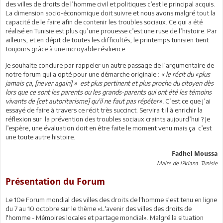
des villes de droits de l’homme civil et politiques c’est le principal acquis.
La dimension socio-économique doit suivre et nous avons malgré tout la
capacité de le faire afin de contenir les troubles sociaux. Ce qui a été
réalisé en Tunisie est plus qu’une prouesse c’est une ruse de l’histoire. Par
ailleurs, et en dépit de toutes les difficultés, le printemps tunisien tient
toujours grâce à une incroyable résilience.
Je souhaite conclure par rappeler un autre passage de l’argumentaire de
notre forum qui a opté pour une démarche originale :
« le récit du «plus
jamais ça, [never again] » est plus pertinent et plus proche du citoyen dès
lors que ce sont les parents ou les grands-parents qui ont été les témoins
vivants de [cet autoritarisme] qu'il ne faut pas répéter».
C’est ce que j’ai
essayé de faire à travers ce récit très succinct. Servira t il à enrichir la
réflexion sur la prévention des troubles sociaux craints aujourd’hui ? Je
l’espère, une évaluation doit en être faite le moment venu mais ça c’est
une toute autre histoire.
Fadhel Moussa
Maire de l’Ariana. Tunisie
Présentation du Forum
Le 10e Forum mondial des villes des droits de l'homme s'est tenu en ligne
du 7 au 10 octobre sur le thème «L'avenir des villes des droits de
l'homme - Mémoires locales et partage mondial». Malgré la situation