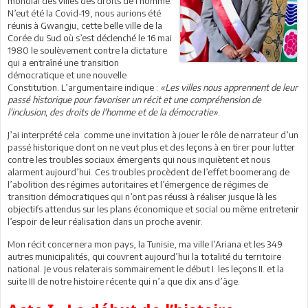
mondial des villes des droits de l'homme.
N’eut été la Covid-19, nous aurions été
réunis à Gwangju, cette belle ville de la
Corée du Sud où s’est déclenché le 16 mai
1980 le soulèvement contre la dictature
qui a entraîné une transition
démocratique et une nouvelle
Constitution. L’argumentaire indique :
«Les villes nous apprennent de leur
passé historique pour favoriser un récit et une compréhension de
l'inclusion, des droits de l'homme et de la démocratie»
.
J’ai interprété cela comme une invitation à jouer le rôle de narrateur d’un
passé historique dont on ne veut plus et des leçons à en tirer pour lutter
contre les troubles sociaux émergents qui nous inquiètent et nous
alarment aujourd’hui. Ces troubles procèdent de l’effet boomerang de
l’abolition des régimes autoritaires et l’émergence de régimes de
transition démocratiques qui n’ont pas réussi à réaliser jusque là les
objectifs attendus sur les plans économique et social ou même entretenir
l’espoir de leur réalisation dans un proche avenir.
Mon récit concernera mon pays, la Tunisie, ma ville l’Ariana et les 349
autres municipalités, qui couvrent aujourd’hui la totalité du territoire
national. Je vous relaterais sommairement le début I. les leçons II. et la
suite III de notre histoire récente qui n’a que dix ans d’âge.