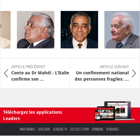
ARTICLE PRÉCÉDENT
ARTICLE SUIVANT
Conte au Dr Mahdi : L’Italie
Un confinement national
confirme son ...
des personnes fragiles: ...
Téléchargez les applications
Leaders
PARTENAIRES
DOSSIERS
LEADERS TV
SUCCESS STORY
OPINIONS
TENDANCE