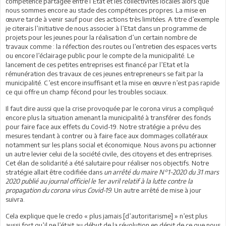
compétence partagée entre l’Etat et les collectivités locales alors que
nous sommes encore au stade des compétences propres. La mise en
œuvre tarde à venir sauf pour des actions très limitées. A titre d’exemple
je citerais l’initiative de nous associer à l’Etat dans un programme de
projets pour les jeunes pour la réalisation d’un certain nombre de
travaux comme : la réfection des routes ou l’entretien des espaces verts
ou encore l’éclairage public pour le compte de la municipalité. Le
lancement de ces petites entreprises est financé par l’Etat et la
rémunération des travaux de ces jeunes entrepreneurs se fait par la
municipalité. C’est encore insuffisant et la mise en œuvre n’est pas rapide
ce qui offre un champ fécond pour les troubles sociaux.
Il faut dire aussi que la crise provoquée par le corona virus a compliqué
encore plus la situation amenant la municipalité à transférer des fonds
pour faire face aux effets du Covid-19. Notre stratégie a prévu des
mesures tendant à contrer ou à faire face aux dommages collatéraux
notamment sur les plans social et économique. Nous avons pu actionner
un autre levier celui de la société civile, des citoyens et des entreprises.
Cet élan de solidarité a été salutaire pour réaliser nos objectifs. Notre
stratégie allait être codifiée dans
un arrêté du maire N°1-2020 du 31 mars
2020 publié au journal officiel le 1er avril relatif à la lutte contre la
propagation du corona virus Covid-19
. Un autre arrêté de mise à jour
suivra.
Cela explique que le credo « plus jamais [d’autoritarisme] » n’est plus
aussi fort qu’il ne l’était au début de la révolution en dépit de ce que nous