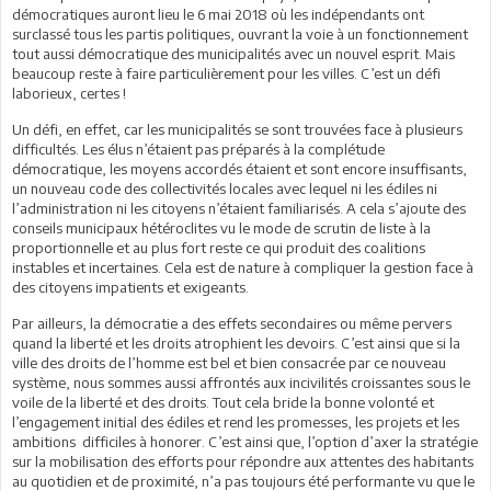
démocratiques auront lieu le 6 mai 2018 où les indépendants ont
surclassé tous les partis politiques, ouvrant la voie à un fonctionnement
tout aussi démocratique des municipalités avec un nouvel esprit. Mais
beaucoup reste à faire particulièrement pour les villes. C’est un défi
laborieux, certes !
Un défi, en effet, car les municipalités se sont trouvées face à plusieurs
difficultés. Les élus n’étaient pas préparés à la complétude
démocratique, les moyens accordés étaient et sont encore insuffisants,
un nouveau code des collectivités locales avec lequel ni les édiles ni
l’administration ni les citoyens n’étaient familiarisés. A cela s’ajoute des
conseils municipaux hétéroclites vu le mode de scrutin de liste à la
proportionnelle et au plus fort reste ce qui produit des coalitions
instables et incertaines. Cela est de nature à compliquer la gestion face à
des citoyens impatients et exigeants.
Par ailleurs, la démocratie a des effets secondaires ou même pervers
quand la liberté et les droits atrophient les devoirs. C’est ainsi que si la
ville des droits de l’homme est bel et bien consacrée par ce nouveau
système, nous sommes aussi affrontés aux incivilités croissantes sous le
voile de la liberté et des droits. Tout cela bride la bonne volonté et
l’engagement initial des édiles et rend les promesses, les projets et les
ambitions difficiles à honorer. C’est ainsi que, l’option d’axer la stratégie
sur la mobilisation des efforts pour répondre aux attentes des habitants
au quotidien et de proximité, n’a pas toujours été performante vu que le