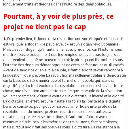
longuement traité et théorisé dans l’histoire des idées politiques.
Pourtant, à y voir de plus près, ce
projet ne tient pas le cap
En premier lieu, il donne de la révolution une vue étriquée et fausse. Il
1.
est vrai que le slogan « le peuple veut » est un slogan révolutionnaire.
Mais c’est un slogan qu’il faut manier avec prudence, car l’histoire nous
montre assez éloquemment que les peuples ne savent pas toujours ce
qu’ils veulent, ou même peuvent vouloir le pire, quand ils tombent sous
l’ivresse des discours démagogiques de certains fanatiques ou illuminés.
Avant de savoir ce que veut le peuple, il faut d’abord savoir répondre à
la question : quel peuple? La révolution n’a nullement défini la démocratie
sur la base du critère numérique et formel d’un peuple qui, dans sa
majorité, peut « tout vouloir ». La révolution tunisienne est, avant toute
chose, une révolution antidictatoriale. Ce que le peuple de la révolution
voulait ardemment, c’était la chute de la dictature, la liberté et la dignité.
La dictature, en effet, est une insulte à la fois à la liberté et à la dignité.
Dans ce contexte, pour pouvoir se proclamer fidèle interprète de la
révolution ou, du moins, prétendre saisir mieux que les autres sa
datation, sa portée et ses intentions, il faut tout d’abord avoir un
minimum de culture sur les théories des révolutions, fort complexes,
mais surtout avoir fait ses preuves sous la dictature. La résistance à la