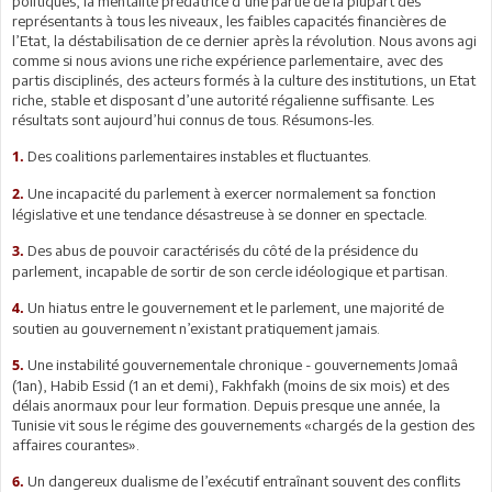
politiques, la mentalité prédatrice d’une partie de la plupart des
représentants à tous les niveaux, les faibles capacités financières de
l’Etat, la déstabilisation de ce dernier après la révolution. Nous avons agi
comme si nous avions une riche expérience parlementaire, avec des
partis disciplinés, des acteurs formés à la culture des institutions, un Etat
riche, stable et disposant d’une autorité régalienne suffisante. Les
résultats sont aujourd’hui connus de tous. Résumons-les.
Des coalitions parlementaires instables et fluctuantes.
1.
Une incapacité du parlement à exercer normalement sa fonction
2.
législative et une tendance désastreuse à se donner en spectacle.
Des abus de pouvoir caractérisés du côté de la présidence du
3.
parlement, incapable de sortir de son cercle idéologique et partisan.
Un hiatus entre le gouvernement et le parlement, une majorité de
4.
soutien au gouvernement n’existant pratiquement jamais.
Une instabilité gouvernementale chronique - gouvernements Jomaâ
5.
(1an), Habib Essid (1 an et demi), Fakhfakh (moins de six mois) et des
délais anormaux pour leur formation. Depuis presque une année, la
Tunisie vit sous le régime des gouvernements «chargés de la gestion des
affaires courantes».
Un dangereux dualisme de l’exécutif entraînant souvent des conflits
6.