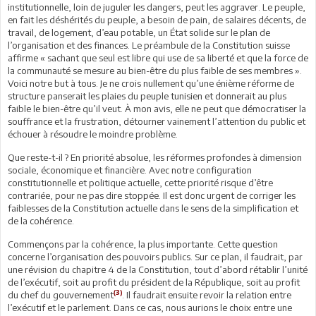
institutionnelle, loin de juguler les dangers, peut les aggraver. Le peuple,
en fait les déshérités du peuple, a besoin de pain, de salaires décents, de
travail, de logement, d’eau potable, un État solide sur le plan de
l’organisation et des finances. Le préambule de la Constitution suisse
affirme « sachant que seul est libre qui use de sa liberté et que la force de
la communauté se mesure au bien-être du plus faible de ses membres ».
Voici notre but à tous. Je ne crois nullement qu’une énième réforme de
structure panserait les plaies du peuple tunisien et donnerait au plus
faible le bien-être qu’il veut. À mon avis, elle ne peut que démocratiser la
souffrance et la frustration, détourner vainement l’attention du public et
échouer à résoudre le moindre problème.
Que reste-t-il ? En priorité absolue, les réformes profondes à dimension
sociale, économique et financière. Avec notre configuration
constitutionnelle et politique actuelle, cette priorité risque d’être
contrariée, pour ne pas dire stoppée. Il est donc urgent de corriger les
faiblesses de la Constitution actuelle dans le sens de la simplification et
de la cohérence.
Commençons par la cohérence, la plus importante. Cette question
concerne l’organisation des pouvoirs publics. Sur ce plan, il faudrait, par
une révision du chapitre 4 de la Constitution, tout d’abord rétablir l’unité
de l’exécutif, soit au profit du président de la République, soit au profit
(3)
du chef du gouvernement
. Il faudrait ensuite revoir la relation entre
l’exécutif et le parlement. Dans ce cas, nous aurions le choix entre une