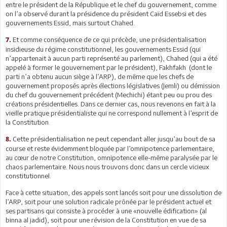
entre le président de la République et le chef du gouvernement, comme
on l’a observé durant la présidence du président Caïd Essebsi et des
gouvernements Essid, mais surtout Chahed.
Et comme conséquence de ce qui précède, une présidentialisation
7.
insidieuse du régime constitutionnel, les gouvernements Essid (qui
n’appartenait à aucun parti représenté au parlement), Chahed (qui a été
appelé à former le gouvernement par le président), Fakhfakh (dont le
parti n’a obtenu aucun siège à l’ARP), de même que les chefs de
gouvernement proposés après élections législatives (Jemli) ou démission
du chef du gouvernement précédent (Mechichi) étant peu ou prou des
créations présidentielles. Dans ce dernier cas, nous revenons en fait à la
vieille pratique présidentialiste qui ne correspond nullement à l’esprit de
la Constitution.
Cette présidentialisation ne peut cependant aller jusqu’au bout de sa
8.
course et reste évidemment bloquée par l’omnipotence parlementaire,
au cœur de notre Constitution, omnipotence elle-même paralysée par le
chaos parlementaire. Nous nous trouvons donc dans un cercle vicieux
constitutionnel.
Face à cette situation, des appels sont lancés soit pour une dissolution de
l’ARP, soit pour une solution radicale prônée par le président actuel et
ses partisans qui consiste à procéder à une «nouvelle édification» (al
binna al jadid), soit pour une révision de la Constitution en vue de sa