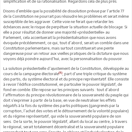
simplification et de sa rationalisation. Regardons cela de plus près.
Disons d’emblée que la possibilité de dissolution prévue par l’article 77
de la Constitution ne pourrait pas résoudre les problèmes et serait même
susceptible de les aggraver. Cette voie ne ferait que retarder les
échéances avec le risque de perpétuer la situation actuelle de blocage. Si
elle a pour résultat de donner une majorité «présidentielle» au
Parlement, cela accentuerait la présidentialisation que nous avons
évoquée précédemment, ce qui, tout d’abord, serait un comble dans une
Constitution parlementaire, mais surtout constituerait une pente
dangereuse pour un retour aux vieilles pratiques de la dictature que nous
voyons déjà poindre aujourd’hui, avec la personnalisation du pouvoir.
La solution présidentielle d’ajustement de la Constitution, développée au
(1)
cours de la campagne électorale
, part d’une triple critique du système
des partis, du système électoral et du principe représentatif. Elle consiste
à revoir l’édifice constitutionnel, en particulier le pouvoir législatif, de
fond en comble. Elle repose sur les principes suivants : tout d’abord
l’affirmation du principe révolutionnaire de la souveraineté du peuple qui
doit s’exprimer à partir de la base, en vue de neutraliser les effets
négatifs à la fois du système des partis politiques (gangrenés par la
corruption, l’achat des votes et le détournement de la volonté populaire)
et du régime représentatif, qui vide la souveraineté populaire de son
sens. De la sorte, le pouvoir législatif, allant du local au centre, à travers
le régional, serait totalement décentralisé et la souveraineté populaire
reprendrait tout son sens. Ensuite, le ciblage et l’individualisation de la