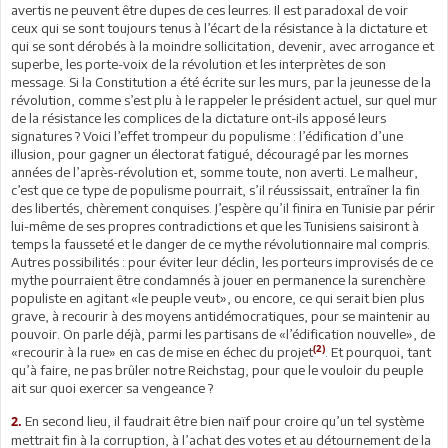
avertis ne peuvent être dupes de ces leurres. Il est paradoxal de voir
ceux qui se sont toujours tenus à l’écart de la résistance à la dictature et
qui se sont dérobés à la moindre sollicitation, devenir, avec arrogance et
superbe, les porte-voix de la révolution et les interprètes de son
message. Si la Constitution a été écrite sur les murs, par la jeunesse de la
révolution, comme s’est plu à le rappeler le président actuel, sur quel mur
de la résistance les complices de la dictature ont-ils apposé leurs
signatures ? Voici l’effet trompeur du populisme : l’édification d’une
illusion, pour gagner un électorat fatigué, découragé par les mornes
années de l’après-révolution et, somme toute, non averti. Le malheur,
c’est que ce type de populisme pourrait, s’il réussissait, entraîner la fin
des libertés, chèrement conquises. J’espère qu’il finira en Tunisie par périr
lui-même de ses propres contradictions et que les Tunisiens saisiront à
temps la fausseté et le danger de ce mythe révolutionnaire mal compris.
Autres possibilités : pour éviter leur déclin, les porteurs improvisés de ce
mythe pourraient être condamnés à jouer en permanence la surenchère
populiste en agitant «le peuple veut», ou encore, ce qui serait bien plus
grave, à recourir à des moyens antidémocratiques, pour se maintenir au
pouvoir. On parle déjà, parmi les partisans de «l’édification nouvelle», de
(2)
«recourir à la rue» en cas de mise en échec du projet
. Et pourquoi, tant
qu’à faire, ne pas brûler notre Reichstag, pour que le vouloir du peuple
ait sur quoi exercer sa vengeance ?
En second lieu, il faudrait être bien naïf pour croire qu’un tel système
2.
mettrait fin à la corruption, à l’achat des votes et au détournement de la