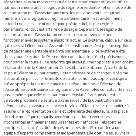
séparation plus ou moins accentuée entre le parlement et l’exécutif, ce
qui nous ramènerait à la logique du régime présidentiel, et un modèle de
collaboration ou d’associations entre les deux pouvoirs, ce qui nous
ramènerait à la logique du régime parlementaire. Il est évidemment
entendu qu’il n’existe ni pur régime présidentiel, ni pur régime
parlementaire, tout est affaire de dosage. Cependant, le régime de
collaboration ou d’association entre les deux pouvoirs ne peut
fonctionner avec le système électoral actuel. Ce système, calqué sur celui
qui a servi à l’élection de l’Assemblée constituante n’est pas susceptible
de dégager une véritable majorité parlementaire. Si ce système a été
choisi pour l’élection de l’Assemblée constituante, c’était précisément
pour barrer la route à une majorité qui aurait pu monopoliser à son profit
l’élaboration de la Constitution. Ce résultat a été obtenu. À partir de là,
et pour l’élection du parlement, il était nécessaire de changer le régime
électoral, en particulier le mode de scrutin et non pas copier celui qui a
été adopté par la Haute instance de la révolution pour l’élection de
l’Assemblée constituante. La logique d’une Assemblée constituante n’est
pas la même que celle d’un parlement législatif. Par conséquent, le
véritable problème ne se situe pas au niveau de la Constitution elle-
même, mais au niveau de la loi électorale qu’il faut réviser de manière à
assurer une représentation claire et cohérente des électeurs, à la place
de cette mosaïque de partis avec leurs coalitions réversibles,
inconstantes et finalement impuissantes et inefficaces. Tels sont les
principes. La concrétisation de ces principes doit être confiée à une
équipe d’experts compétents et indépendants. Elle doit, hélas, suivre la