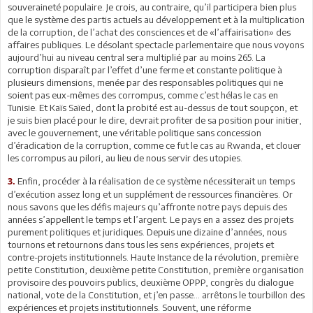
souveraineté populaire. Je crois, au contraire, qu’il participera bien plus
que le système des partis actuels au développement et à la multiplication
de la corruption, de l’achat des consciences et de «l’affairisation» des
affaires publiques. Le désolant spectacle parlementaire que nous voyons
aujourd’hui au niveau central sera multiplié par au moins 265. La
corruption disparaît par l’effet d’une ferme et constante politique à
plusieurs dimensions, menée par des responsables politiques qui ne
soient pas eux-mêmes des corrompus, comme c’est hélas le cas en
Tunisie. Et Kaïs Saïed, dont la probité est au-dessus de tout soupçon, et
je suis bien placé pour le dire, devrait profiter de sa position pour initier,
avec le gouvernement, une véritable politique sans concession
d’éradication de la corruption, comme ce fut le cas au Rwanda, et clouer
les corrompus au pilori, au lieu de nous servir des utopies.
Enfin, procéder à la réalisation de ce système nécessiterait un temps
3.
d’exécution assez long et un supplément de ressources financières. Or
nous savons que les défis majeurs qu’affronte notre pays depuis des
années s’appellent le temps et l’argent. Le pays en a assez des projets
purement politiques et juridiques. Depuis une dizaine d’années, nous
tournons et retournons dans tous les sens expériences, projets et
contre-projets institutionnels. Haute Instance de la révolution, première
petite Constitution, deuxième petite Constitution, première organisation
provisoire des pouvoirs publics, deuxième OPPP, congrès du dialogue
national, vote de la Constitution, et j’en passe… arrêtons le tourbillon des
expériences et projets institutionnels. Souvent, une réforme