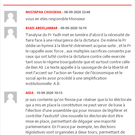
MUSTAPHA CHOUIKHA
- 08-09-2020 23:48
vous en etes responsble Monsieur
BSAIS ABDELJABBAR
- 09-09-2020 16:19
'l'analyse du Pr Yadh met en lumière d'abord la nécessité de
faire face à une résurgence de la dictature .De même le Pr
dédie un hymne à la liberté chèrement acquise suite , et le Pr
le rappelle avec force , aux multiples sacrifices consentis par
ceux qui ont lutté contre la dictature contre celle exercée
tant sous le régime bourguibiste que et surtout contre celle
de Ben Ali .Le texte appelle à la sauvegarde de la liberté et
met l'accent sur l'action en faveur de l'économique et le
social après avoir procédé à une simplification
institutionnelle .A.B
AIDA
- 10-09-2020 10:13
je suis contente qu'on finisse par réaliser que la loi éléctorale
qui a mis en place la constitution ne peut servir de base à
l'élection d'une assemblée qui pour mission de légiférer et
contrôler l'exécutif. Une nouvelle loi électorale doit être
mise en place, permettant de dégager une majorité
parlementaire. En France par exemple, les élections
législatives sont organisées à deux tours, permettant de