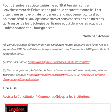
Pour défendre la société tunisienne et l’État tunisien contre
l’envahissement de l’islamisation politique et constitutionnelle, il est
urgent, me semble-t-il, de fonder un grand mouvement culturel et
politique séculier, aux options claires et sans concessions politicardes,
qui transcende les idéologies partisanes et qui défende les acquis de
l’indépendance et du bourguibisme.
Yadh Ben Achour
(1) Voir par exemple l’entretien de Kaïs Saïed avec Hamza Belloumi sur Shems FM, le 5
septembre 2019.Consultable sur huffpostmaghreb.com, 5 septembre 2019 (consulté le 5
septembre 2019).
(2) Voir Kaïs Karoui,
http://www.kapitalis.com/anbaa-tounes/2020/08/12
.
(3) Sur cette question, Rafaâ Ben Achour: « La nécessaire réforme du régime politique
tunisien », Leaders,
https://www.leaders.com.tn/article/23049-la-necessaire-reforme-
du-regime-politique-tunisien
Lire aussi
Réviser la Constitution ? Comment débloquer les institutions