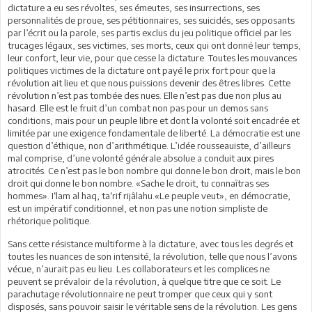
dictature a eu ses révoltes, ses émeutes, ses insurrections, ses
personnalités de proue, ses pétitionnaires, ses suicidés, ses opposants
par l’écrit ou la parole, ses partis exclus du jeu politique officiel par les
trucages légaux, ses victimes, ses morts, ceux qui ont donné leur temps,
leur confort, leur vie, pour que cesse la dictature. Toutes les mouvances
politiques victimes de la dictature ont payé le prix fort pour que la
révolution ait lieu et que nous puissions devenir des êtres libres. Cette
révolution n’est pas tombée des nues. Elle n’est pas due non plus au
hasard. Elle est le fruit d’un combat non pas pour un demos sans
conditions, mais pour un peuple libre et dont la volonté soit encadrée et
limitée par une exigence fondamentale de liberté. La démocratie est une
question d’éthique, non d’arithmétique. L’idée rousseauiste, d’ailleurs
mal comprise, d’une volonté générale absolue a conduit aux pires
atrocités. Ce n’est pas le bon nombre qui donne le bon droit, mais le bon
droit qui donne le bon nombre. «Sache le droit, tu connaîtras ses
hommes». I‘lam al haq, ta‘rif rijâlahu.«Le peuple veut», en démocratie,
est un impératif conditionnel, et non pas une notion simpliste de
rhétorique politique.
Sans cette résistance multiforme à la dictature, avec tous les degrés et
toutes les nuances de son intensité, la révolution, telle que nous l’avons
vécue, n’aurait pas eu lieu. Les collaborateurs et les complices ne
peuvent se prévaloir de la révolution, à quelque titre que ce soit. Le
parachutage révolutionnaire ne peut tromper que ceux qui y sont
disposés, sans pouvoir saisir le véritable sens de la révolution. Les gens