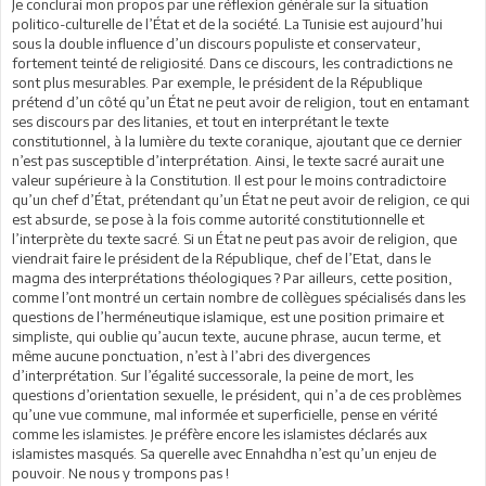
Je conclurai mon propos par une réflexion générale sur la situation
politico-culturelle de l’État et de la société. La Tunisie est aujourd’hui
sous la double influence d’un discours populiste et conservateur,
fortement teinté de religiosité. Dans ce discours, les contradictions ne
sont plus mesurables. Par exemple, le président de la République
prétend d’un côté qu’un État ne peut avoir de religion, tout en entamant
ses discours par des litanies, et tout en interprétant le texte
constitutionnel, à la lumière du texte coranique, ajoutant que ce dernier
n’est pas susceptible d’interprétation. Ainsi, le texte sacré aurait une
valeur supérieure à la Constitution. Il est pour le moins contradictoire
qu’un chef d’État, prétendant qu’un État ne peut avoir de religion, ce qui
est absurde, se pose à la fois comme autorité constitutionnelle et
l’interprète du texte sacré. Si un État ne peut pas avoir de religion, que
viendrait faire le président de la République, chef de l’Etat, dans le
magma des interprétations théologiques ? Par ailleurs, cette position,
comme l’ont montré un certain nombre de collègues spécialisés dans les
questions de l’herméneutique islamique, est une position primaire et
simpliste, qui oublie qu’aucun texte, aucune phrase, aucun terme, et
même aucune ponctuation, n’est à l’abri des divergences
d’interprétation. Sur l’égalité successorale, la peine de mort, les
questions d’orientation sexuelle, le président, qui n’a de ces problèmes
qu’une vue commune, mal informée et superficielle, pense en vérité
comme les islamistes. Je préfère encore les islamistes déclarés aux
islamistes masqués. Sa querelle avec Ennahdha n’est qu’un enjeu de
pouvoir. Ne nous y trompons pas !