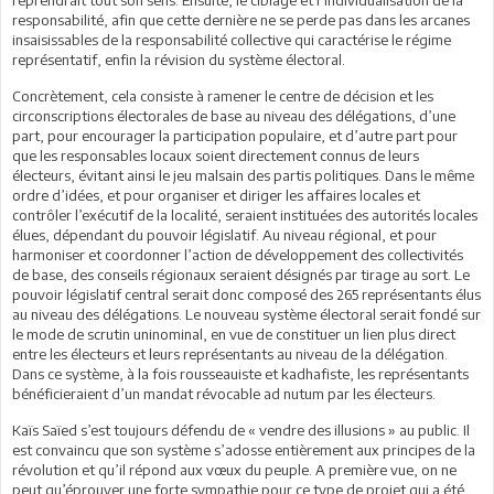
responsabilité, afin que cette dernière ne se perde pas dans les arcanes
insaisissables de la responsabilité collective qui caractérise le régime
représentatif, enfin la révision du système électoral.
Concrètement, cela consiste à ramener le centre de décision et les
circonscriptions électorales de base au niveau des délégations, d’une
part, pour encourager la participation populaire, et d’autre part pour
que les responsables locaux soient directement connus de leurs
électeurs, évitant ainsi le jeu malsain des partis politiques. Dans le même
ordre d’idées, et pour organiser et diriger les affaires locales et
contrôler l’exécutif de la localité, seraient instituées des autorités locales
élues, dépendant du pouvoir législatif. Au niveau régional, et pour
harmoniser et coordonner l’action de développement des collectivités
de base, des conseils régionaux seraient désignés par tirage au sort. Le
pouvoir législatif central serait donc composé des 265 représentants élus
au niveau des délégations. Le nouveau système électoral serait fondé sur
le mode de scrutin uninominal, en vue de constituer un lien plus direct
entre les électeurs et leurs représentants au niveau de la délégation.
Dans ce système, à la fois rousseauiste et kadhafiste, les représentants
bénéficieraient d’un mandat révocable ad nutum par les électeurs.
Kaïs Saïed s’est toujours défendu de « vendre des illusions » au public. Il
est convaincu que son système s’adosse entièrement aux principes de la
révolution et qu’il répond aux vœux du peuple. A première vue, on ne
peut qu’éprouver une forte sympathie pour ce type de projet qui a été