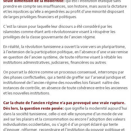
qui est l’institution étatique sans
seule dimension de la modernité:
prendre en compte ses insuffisances, son histoire, mais aussi la dictature
et les injustices qu’elle a engendrées au profit d’une minorité disposant
de larges privilèges financiers et politiques.
C’est la raison pour laquelle leur discours a été considéré par les
islamistes comme étant anti-révolutionnaire visant à récupérer les
privilèges de la classe gouvernante de l’ancien régime.
En réalité, la révolution tunisienne a ouvert la voie vers un pluripartisme,
à l’extension de la participation politique, en l’absence d’une vraie remise
en question de l’ancien système, de toute réforme visant à rétablir les
institutions administratives, judiciaires, financières ou autres.
On pourrait la décrire comme un processus consensuel, interrompu par
des phases conflictuelles, qui a tenté de greffer sur l’arsenal juridique et
institutionnel de l’ancien régime des nouvelles lois faisant naître des
instances de contrôle, en absence de toute cohérence entre les anciennes
et les nouvelles institutions.
Car la chute de l’ancien régime n’a pas provoqué une vraie rupture.
que signifie la modernité aujourd’hui
Dès lors, la question reste posée:
dans la société tunisienne, celle-ci est-elle synonyme d’un mode de vie
axé sur les plaisirs et la consommation ou encore l’adoption des valeurs
individualistes occidentales, ou s’agit-il d’un projet éclairé qui tente
d’innover, réformer, reconstruire et l’institution du pouvoir politique et