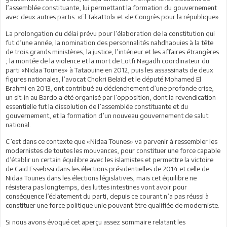
l’assemblée constituante, lui permettant la formation du gouvernement
avec deux autres partis: «El Takattol» et «le Congrès pour la république».
La prolongation du délai prévu pour l’élaboration de la constitution qui
fut d’une année, la nomination des personnalités nahdhaouies à la tête
de trois grands ministères, la justice, l’intérieur et les affaires étrangères
; la montée de la violence et la mort de Lotfi Nagadh coordinateur du
parti «Nidaa Tounes» à Tataouine en 2012, puis les assassinats de deux
figures nationales, l’avocat Chokri Belaïd et le député Mohamed El
Brahmi en 2013, ont contribué au déclenchement d’une profonde crise,
un sit-in au Bardo a été organisé par l’opposition, dont la revendication
essentielle fut la dissolution de l’assemblée constituante et du
gouvernement, et la formation d’un nouveau gouvernement de salut
national.
C’est dans ce contexte que «Nidaa Tounes» va parvenir à ressembler les
modernistes de toutes les mouvances, pour constituer une force capable
d’établir un certain équilibre avec les islamistes et permettre la victoire
de Caïd Essebssi dans les élections présidentielles de 2014 et celle de
Nidaa Tounes dans les élections législatives, mais cet équilibre ne
résistera pas longtemps, des luttes intestines vont avoir pour
conséquence l’éclatement du parti, depuis ce courant n’a pas réussi à
constituer une force politique unie pouvant être qualifiée de moderniste.
Si nous avons évoqué cet aperçu assez sommaire relatant les