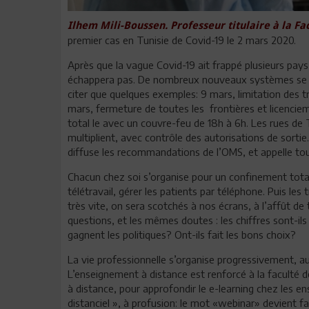
Ilhem Mili-Boussen. Professeur titulaire à la Fa
premier cas en Tunisie de Covid-19 le 2 mars 2020.
Après que la vague Covid-19 ait frappé plusieurs pays,
échappera pas. De nombreux nouveaux systèmes se met
citer que quelques exemples: 9 mars, limitation des t
mars, fermeture de toutes les frontières et licenci
total le avec un couvre-feu de 18h à 6h. Les rues de 
multiplient, avec contrôle des autorisations de sortie.
diffuse les recommandations de l’OMS, et appelle tou
Chacun chez soi s’organise pour un confinement total 
télétravail, gérer les patients par téléphone. Puis les 
très vite, on sera scotchés à nos écrans, à l’affût de 
questions, et les mêmes doutes : les chiffres sont-i
gagnent les politiques? Ont-ils fait les bons choix?
La vie professionnelle s’organise progressivement, au f
L’enseignement à distance est renforcé à la faculté 
à distance, pour approfondir le e-learning chez les e
distanciel », à profusion: le mot «webinar» devient fam