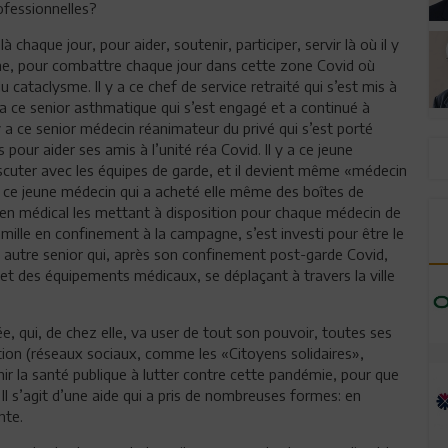
ofessionnelles?
là chaque jour, pour aider, soutenir, participer, servir là où il y
âche, pour combattre chaque jour dans cette zone Covid où
cataclysme. Il y a ce chef de service retraité qui s’est mis à
 y a ce senior asthmatique qui s’est engagé et a continué à
 y a ce senior médecin réanimateur du privé qui s’est porté
pour aider ses amis à l’unité réa Covid. Il y a ce jeune
discuter avec les équipes de garde, et il devient même «médecin
 y a ce jeune médecin qui a acheté elle même des boîtes de
amen médical les mettant à disposition pour chaque médecin de
famille en confinement à la campagne, s’est investi pour être le
te autre senior qui, après son confinement post-garde Covid,
 et des équipements médicaux, se déplaçant à travers la ville
née, qui, de chez elle, va user de tout son pouvoir, toutes ses
on (réseaux sociaux, comme les «Citoyens solidaires»,
enir la santé publique à lutter contre cette pandémie, pour que
 Il s’agit d’une aide qui a pris de nombreuses formes: en
nte.