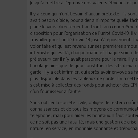
Jusqu’à mettre à l’épreuve nos valeurs éthiques et pr
Il y a ceux qui n’ont besoin d’aucun prétexte : ils sont 
avait besoin d’aide, pour aider à n’importe quelle t
plane le virus, directement au front, au cœur même du 
disposition pour l’organisation de l’unité Covid-19. Il
travailler pour l’unité Covid-19 jusqu’à épuisement. Il
volontaire et qui est revenu sur ses premières amours 
interniste qui est là, chaque matin et chaque soir à 
préleveur» car il n’y avait personne pour le faire. Il
bricolage ainsi que de quoi constituer des kits d’ex
garde. Il y a cet infirmier, qui après avoir envoyé sa 
plus disponible dans les tableaux de garde. Il y a cet
s’est mise à collecter des fonds pour acheter des EPI
d’un fournisseur à l’autre.
Sans oublier la société civile, obligée de rester confi
connaissances et de tous les moyens de communicati
téléphone, mail) pour aider les hôpitaux. Il faut sout
ce ne soit pas une fatalité, mais une gestion de crise.
nature, en service, en monnaie sonnante et trébucha