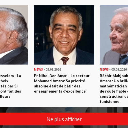
NEWS
- 05.08.2026
NEWS
- 05.08.2026
sselem - La
Pr Nihel Ben Amar – Le recteur
Béchir Mahjou
choix
Mohamed Amara: Sa priorité
Amara : Un brill
tés par Si
absolue était de bâtir des
mathématicien
nt fait des
enseignements d’excellence
de route fiable 
lleurs
construction de
tunisienne
Ne plus afficher