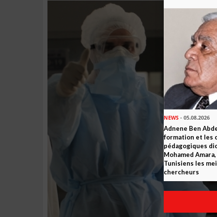
NEWS
- 05.08.2026
Adnene Ben Abde
formation et les 
pédagogiques dic
Mohamed Amara, o
Tunisiens les mei
chercheurs