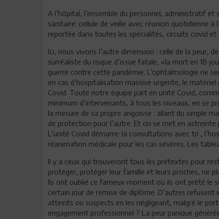
A l’hôpital, l’ensemble du personnel, administratif et
sanitaire: cellule de veille avec réunion quotidienne à l
reportée dans toutes les spécialités, circuits covid 
Ici, nous vivons l’autre dimension : celle de la peur, d
surréaliste du risque d’issue fatale, «la mort en 18 jo
guerre contre cette pandémie. L’ophtalmologie ne ser
en cas d’hospitalisation massive urgente, le matériel 
Covid. Toute notre équipe part en unité Covid, comme
minimum d’intervenants, à tous les niveaux, en se p
la mesure de sa propre angoisse : allant du simple ma
de protection pour l’autre. Et on se met en astreinte
L’unité Covid démarre: la consultations avec tri , l’ho
réanimation médicale pour les cas sévères. Les tabl
Il y a ceux qui trouveront tous les prétextes pour re
protéger, protéger leur famille et leurs proches, ne p
Ils ont oublié ce fameux moment où ils ont prêté le 
certain jour de remise de diplôme. D’autres refusent
atteints ou suspects en les négligeant, malgré le port
engagement professionnel ? La peur panique générée p