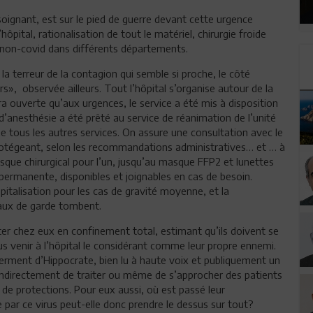
 soignant, est sur le pied de guerre devant cette urgence
’hôpital, rationalisation de tout le matériel, chirurgie froide
et non-covid dans différents départements.
e la terreur de la contagion qui semble si proche, le côté
urs», observée ailleurs. Tout l’hôpital s’organise autour de la
a ouverte qu’aux urgences, le service a été mis à disposition
d’anesthésie a été prêté au service de réanimation de l’unité
 tous les autres services. On assure une consultation avec le
rotégeant, selon les recommandations administratives… et … à
sque chirurgical pour l’un, jusqu’au masque FFP2 et lunettes
 permanente, disponibles et joignables en cas de besoin.
spitalisation pour les cas de gravité moyenne, et la
eaux de garde tombent.
ster chez eux en confinement total, estimant qu’ils doivent se
lus venir à l’hôpital le considérant comme leur propre ennemi.
serment d’Hippocrate, bien lu à haute voix et publiquement un
 indirectement de traiter ou même de s’approcher des patients
 de protections. Pour eux aussi, où est passé leur
ar ce virus peut-elle donc prendre le dessus sur tout?