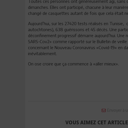
Toutes ces personnes ont généreusement agi, sans co
dimanches. Elles ont participé, chacune à leur manière
changé de casquettes autant de fois que cela était né
Aujourd’hui, sur les 27420 tests réalisés en Tunisie,
autochtones), 638 guérissons et 45 décès. Une partic
déconfinement progressif démarre aujourd’hui. Une n
SARS-Cov2» comme rapporté sur le Bulletin de veille
concernant le Nouveau Coronavirus «Covid-19» en date
inévitablement.
On ose croire que ça commence à «aller mieux».
Envoyer à u
VOUS AIMEZ CET ARTICLE