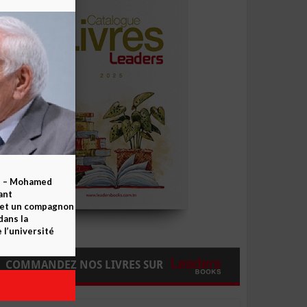
b – Mohamed
ant
 et un compagnon
dans la
 l’université
COMMANDEZ NOS LIVRES SUR