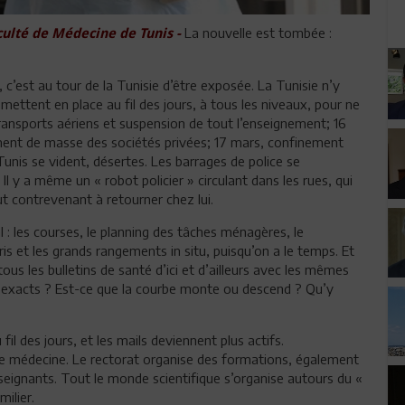
La nouvelle est tombée :
culté de Médecine de Tunis -
 c’est au tour de la Tunisie d’être exposée. La Tunisie n’y
tent en place au fil des jours, à tous les niveaux, pour ne
ransports aériens et suspension de tout l’enseignement; 16
ement de masse des sociétés privées; 17 mars, confinement
Tunis se vident, désertes. Les barrages de police se
 Il y a même un « robot policier » circulant dans les rues, qui
t contrevenant à retourner chez lui.
: les courses, le planning des tâches ménagères, le
tris et les grands rangements in situ, puisqu’on a le temps. Et
tous les bulletins de santé d’ici et d’ailleurs avec les mêmes
ls exacts ? Est-ce que la courbe monte ou descend ? Qu’y
il des jours, et les mails deviennent plus actifs.
de médecine. Le rectorat organise des formations, également
nseignants. Tout le monde scientifique s’organise autours du «
ilier.