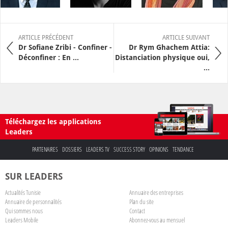
ARTICLE PRÉCÉDENT
ARTICLE SUIVANT
Dr Sofiane Zribi - Confiner -
Dr Rym Ghachem Attia:
Déconfiner : En ...
Distanciation physique oui,
...
Téléchargez les applications
Leaders
PARTENAIRES
DOSSIERS
LEADERS TV
SUCCESS STORY
OPINIONS
TENDANCE
SUR LEADERS
Actualités Tunisie
Annuaire des entreprises
Annuaire de personnalités
Plan du site
Qui sommes nous
Contact
Leaders Mobile
Abonnez-vous au mensuel