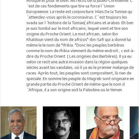
Antique et pour le divin: les recits de la judeo-Chrétienne. C
´est de ces fondements que tire sa force l´Union
Europeenne. Le reste est conjoncture. Mais De la Tunisie qu
´attendez-vous aprés le coronavirus. C´est toujours les
svada sur l´histoire de la Tunisie( africains et arabes. Eh ben
je suis tombé aur le mot africains, lequel vient et tire son
origine du Proche Orient. Le mot africain, selon Ibn
Khaldoun vient du nom de africos"-ibn-Safi qui a donné lui
même le le nom de "Ifrikia. "Donc les peuples berbères
comme le nom de ifrikia viennent du même endroit., c est-à-
dire du Proche Orient. ( Les origines des Berbères). Il ya eu
selon ce recit une autre invasion dans la région quelques
siècles avant les vandales, où il ya eu le premier melange de
races. Après tout, les peuples sont compositent, là rien de
speciale. En somme les peuple du Magreb sont originaire en
grande partie du Proche Orient de même que le nom d
´Afrique, il a son origine soit la Palestine ou le Yemen.