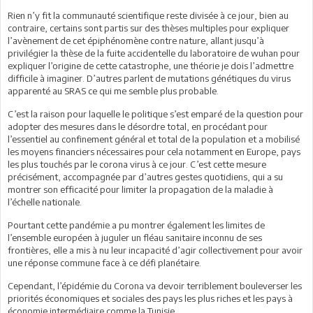
Rien n’y fit la communauté scientifique reste divisée à ce jour, bien au
contraire, certains sont partis sur des thèses multiples pour expliquer
l’avènement de cet épiphénomène contre nature, allant jusqu’à
privilégier la thèse de la fuite accidentelle du laboratoire de wuhan pour
expliquer l’origine de cette catastrophe, une théorie je dois l’admettre
difficile à imaginer. D’autres parlent de mutations génétiques du virus
apparenté au SRAS ce qui me semble plus probable.
C’est la raison pour laquelle le politique s’est emparé de la question pour
adopter des mesures dans le désordre total, en procédant pour
l’essentiel au confinement général et total de la population et a mobilisé
les moyens financiers nécessaires pour cela notamment en Europe, pays
les plus touchés par le corona virus à ce jour. C’est cette mesure
précisément, accompagnée par d’autres gestes quotidiens, qui a su
montrer son efficacité pour limiter la propagation de la maladie à
l’échelle nationale.
Pourtant cette pandémie a pu montrer également les limites de
l’ensemble européen à juguler un fléau sanitaire inconnu de ses
frontières, elle a mis à nu leur incapacité d’agir collectivement pour avoir
une réponse commune face à ce défi planétaire.
Cependant, l’épidémie du Corona va devoir terriblement bouleverser les
priorités économiques et sociales des pays les plus riches et les pays à
économie intermédiaire comme la Tunisie.