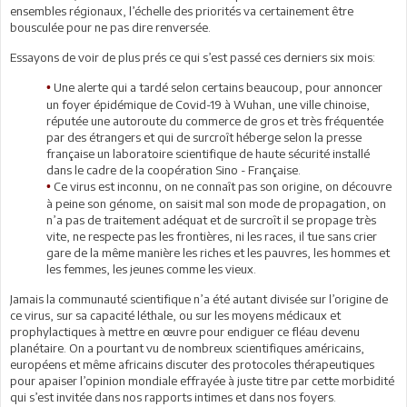
ensembles régionaux, l’échelle des priorités va certainement être
bousculée pour ne pas dire renversée.
Essayons de voir de plus prés ce qui s’est passé ces derniers six mois:
Une alerte qui a tardé selon certains beaucoup, pour annoncer
•
un foyer épidémique de Covid-19 à Wuhan, une ville chinoise,
réputée une autoroute du commerce de gros et très fréquentée
par des étrangers et qui de surcroît héberge selon la presse
française un laboratoire scientifique de haute sécurité installé
dans le cadre de la coopération Sino - Française.
Ce virus est inconnu, on ne connaît pas son origine, on découvre
•
à peine son génome, on saisit mal son mode de propagation, on
n’a pas de traitement adéquat et de surcroît il se propage très
vite, ne respecte pas les frontières, ni les races, il tue sans crier
gare de la même manière les riches et les pauvres, les hommes et
les femmes, les jeunes comme les vieux.
Jamais la communauté scientifique n’a été autant divisée sur l’origine de
ce virus, sur sa capacité léthale, ou sur les moyens médicaux et
prophylactiques à mettre en œuvre pour endiguer ce fléau devenu
planétaire. On a pourtant vu de nombreux scientifiques américains,
européens et même africains discuter des protocoles thérapeutiques
pour apaiser l’opinion mondiale effrayée à juste titre par cette morbidité
qui s’est invitée dans nos rapports intimes et dans nos foyers.