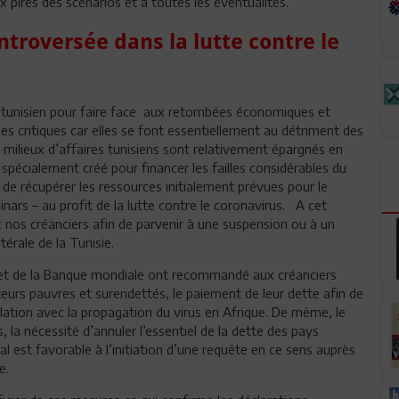
ux pires des scénarios et à toutes les éventualités.
troversée dans la lutte contre le
t tunisien pour faire face aux retombées économiques et
s critiques car elles se font essentiellement au détriment des
 milieux d’affaires tunisiens sont relativement épargnés en
 spécialement créé pour financer les failles considérables du
s de récupérer les ressources initialement prévues pour le
dinars – au profit de la lutte contre le coronavirus. A cet
 nos créanciers afin de parvenir à une suspension ou à un
térale de la Tunisie.
MI et de la Banque mondiale ont recommandé aux créanciers
eurs pauvres et surendettés, le paiement de leur dette afin de
relation avec la propagation du virus en Afrique. De même, le
 la nécessité d’annuler l’essentiel de la dette des pays
al est favorable à l’initiation d’une requête en ce sens auprès
e.