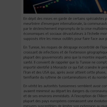
En dépit des mises en garde de certains spécialistes 
meurtrière d’envergure internationale, la communaut
par le déclenchement impromptu de la crise multidime
économiques et sociaux dévastateurs à l’échelle mon
supposés être les mieux outillés pour faire face aux 
En Tunisie, les risques de dérapage incontrôlé de l’
croissant de infections et de l’extension géographiq
plupart des gouvernorats ainsi que la montée inquiéta
santé. Il convient de rappeler que la Tunisie ne comp
importé identifié à Monastir ce qui fait craindre le pire
l’Iran et des USA qui, après avoir atteint cette phas
terrifiante du rythme de contaminations et du nomb
En vérité les autorités tunisiennes semblent avoir c
avaient minimisé au départ les dangers du coronavirus
et de ses environs immédiats. A l’exception de l’Alle
plupart des pays européens connaissent une évolution
mesures susceptibles de limiter son extension au nivea