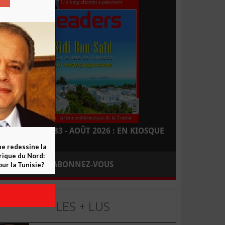
LEADERS N° 183 - AOÛT 2026 : EN KIOSQUE
ne redessine la
frique du Nord:
ABONNEZ-VOUS
ur la Tunisie?
LES + LUS