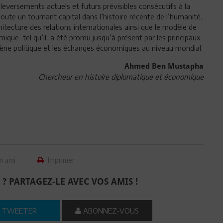
leversements actuels et futurs prévisibles consécutifs à la
ute un tournant capital dans l’histoire récente de l’humanité.
chitecture des relations internationales ainsi que le modèle de
mique tel qu’il a été promu jusqu’à présent par les principaux
cène politique et les échanges économiques au niveau mondial.
Ahmed Ben Mustapha
Chercheur en histoire diplomatique et économique
n ami
Imprimer
 ? PARTAGEZ-LE AVEC VOS AMIS !
TWEETER
ABONNEZ-VOUS