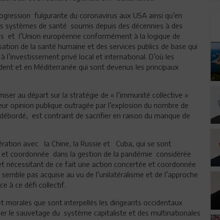
progression fulgurante du coronavirus aux USA ainsi qu’en
urs systèmes de santé soumis depuis des décennies à des
lics et l’Union européenne conformément à la logique de
ation de la santé humaine et des services publics de base qui
l’investissement privé local et international. D’où les
dent et en Méditerranée qui sont devenus les principaux
iser au départ sur la stratégie de « l’immunité collective »
leur opinion publique outragée par l’explosion du nombre de
débordé, est contraint de sacrifier en raison du manque de
ération avec la Chine, la Russie et Cuba, qui se sont
daire et coordonnée dans la gestion de la pandémie considérée
t nécessitant de ce fait une action concertée et coordonnée
e semble pas acquise au vu de l’unilatéralisme et de l’approche
ace à ce défi collectif.
et morales que sont interpellés les dirigeants occidentaux
ier le sauvetage du système capitaliste et des multinationales