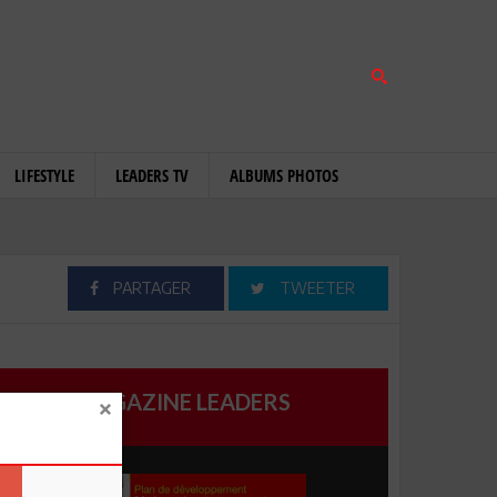
LIFESTYLE
LEADERS TV
ALBUMS PHOTOS
PARTAGER
TWEETER
MAGAZINE LEADERS