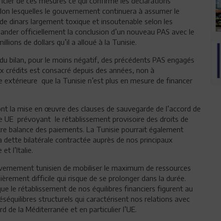
icier de ces mesures ce qui confirme les déclarations
lon lesquelles le gouvernement continuera à assumer le
 de dinars largement toxique et insoutenable selon les
mander officiellement la conclusion d’un nouveau PAS avec le
lions de dollars qu’il a alloué à la Tunisie.
d du bilan, pour le moins négatif, des précédents PAS engagés
ux crédits est consacré depuis des années, non à
te extérieure que la Tunisie n’est plus en mesure de financer
ont la mise en œuvre des clauses de sauvegarde de l’accord de
ie UE prévoyant le rétablissement provisoire des droits de
otre balance des paiements. La Tunisie pourrait également
a dette bilatérale contractée auprès de nos principaux
t l’Italie.
uvernement tunisien de mobiliser le maximum de ressources
ièrement difficile qui risque de se prolonger dans la durée.
ue le rétablissement de nos équilibres financiers figurent au
séquilibres structurels qui caractérisent nos relations avec
 de la Méditerranée et en particulier l’UE.