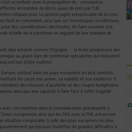
 s’est accentuée avec la propagation du coronavirus.
ffectés en nombre de décès suivis de près par l’UE.
ntes critiques pour sa gestion jugée irresponsable de la crise,
tes tout en concédant, ainsi que ses homologues occidentaux,
e, pour des considérations électorales, de faire assumer à la
grande échelle de la pandémie en arguant de leur manque de
u ont déjà entamé comme l’Espagne - la levée progressive des
onomique au grand dam de nombreux spécialistes qui redoutent
au est loin d’être maitrisé.
Europe, surtout dans les pays européens les plus sinistrés,
mettant en cause son avenir, sa viabilité et son existence. Il
 membres des mesures d’austérité et des coupes budgétaires
éens ainsi que leur capacité à faire face à cette tragédie
avec son insertion dans la mondialisation globalisante à
 l’Union européenne ainsi que les PAS avec le FMI, est encore
une situation comparable à celle des pays européens les plus
gouvernement qui éprouve toutefois de grandes difficultés à