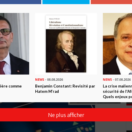
NEWS
- 08.08.2026
NEWS
- 07.08.2026
ntière comme
Benjamin Constant: Revisité par
La crise malien
Hatem M’rad
sécurité de l'A
Quels enjeux po
Ne plus afficher