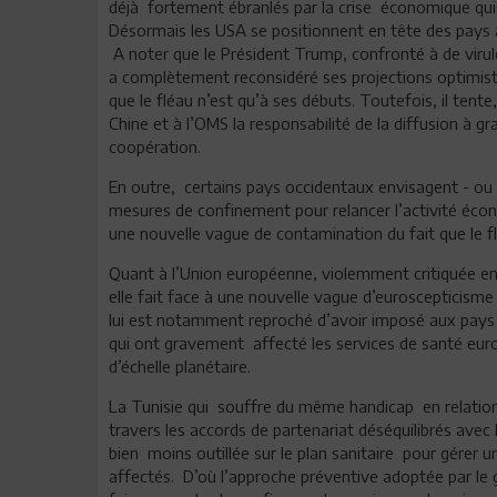
déjà fortement ébranlés par la crise économique qui
Désormais les USA se positionnent en tête des pays a
A noter que le Président Trump, confronté à de virule
a complètement reconsidéré ses projections optimis
que le fléau n’est qu’à ses débuts. Toutefois, il tent
Chine et à l’OMS la responsabilité de la diffusion à 
coopération.
En outre, certains pays occidentaux envisagent - o
mesures de confinement pour relancer l’activité éc
une nouvelle vague de contamination du fait que le flé
Quant à l’Union européenne, violemment critiquée en 
elle fait face à une nouvelle vague d’euroscepticisme 
lui est notamment reproché d’avoir imposé aux pays
qui ont gravement affecté les services de santé europ
d’échelle planétaire.
La Tunisie qui souffre du même handicap en relation 
travers les accords de partenariat déséquilibrés avec
bien moins outillée sur le plan sanitaire pour gérer 
affectés. D’où l’approche préventive adoptée par le 