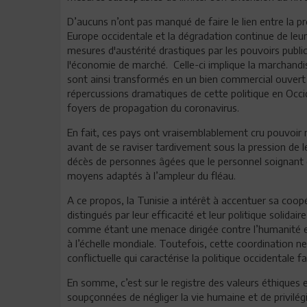
D’aucuns n’ont pas manqué de faire le lien entre la 
Europe occidentale et la dégradation continue de le
mesures d'austérité drastiques par les pouvoirs pub
l'économie de marché. Celle-ci implique la marchandis
sont ainsi transformés en un bien commercial ouvert à 
répercussions dramatiques de cette politique en Occi
foyers de propagation du coronavirus.
En fait, ces pays ont vraisemblablement cru pouvoir m
avant de se raviser tardivement sous la pression de 
décès de personnes âgées que le personnel soignant 
moyens adaptés à l’ampleur du fléau.
A ce propos, la Tunisie a intérêt à accentuer sa coop
distingués par leur efficacité et leur politique soli
comme étant une menace dirigée contre l’humanité e
à l’échelle mondiale. Toutefois, cette coordination n
conflictuelle qui caractérise la politique occidentale f
En somme, c’est sur le registre des valeurs éthiques 
soupçonnées de négliger la vie humaine et de privilég