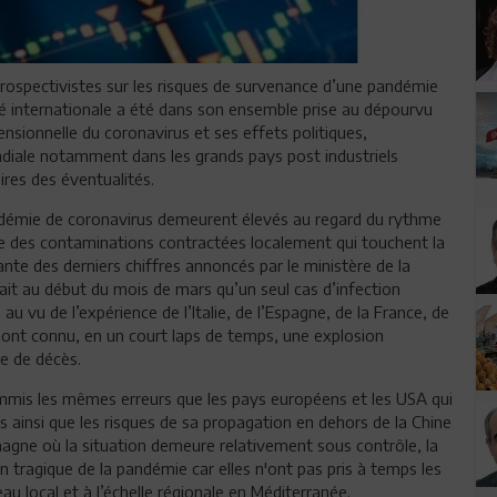
prospectivistes sur les risques de survenance d’une pandémie
é internationale a été dans son ensemble prise au dépourvu
nsionnelle du coronavirus et ses effets politiques,
diale notamment dans les grands pays post industriels
pires des éventualités.
épidémie de coronavirus demeurent élevés au regard du rythme
ue des contaminations contractées localement qui touchent la
nte des derniers chiffres annoncés par le ministère de la
tait au début du mois de mars qu’un seul cas d’infection
 au vu de l’expérience de l’Italie, de l’Espagne, de la France, de
e, ont connu, en un court laps de temps, une explosion
re de décès.
ommis les mêmes erreurs que les pays européens et les USA qui
 ainsi que les risques de sa propagation en dehors de la Chine
magne où la situation demeure relativement sous contrôle, la
 tragique de la pandémie car elles n'ont pas pris à temps les
u local et à l’échelle régionale en Méditerranée.