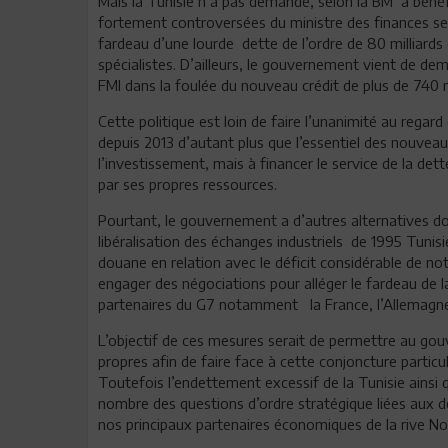
Mais la Tunisie n’a pas demandé, selon la BM à bénéf
fortement controversées du ministre des finances se
fardeau d’une lourde dette de l’ordre de 80 milliards
spécialistes. D’ailleurs, le gouvernement vient de de
FMI dans la foulée du nouveau crédit de plus de 740 mil
Cette politique est loin de faire l’unanimité au regar
depuis 2013 d’autant plus que l’essentiel des nouvea
l’investissement, mais à financer le service de la det
par ses propres ressources.
Pourtant, le gouvernement a d’autres alternatives d
libéralisation des échanges industriels de 1995 Tunis
douane en relation avec le déficit considérable de n
engager des négociations pour alléger le fardeau de l
partenaires du G7 notamment la France, l’Allemagne e
L’objectif de ces mesures serait de permettre au go
propres afin de faire face à cette conjoncture particul
Toutefois l’endettement excessif de la Tunisie ainsi q
nombre des questions d’ordre stratégique liées aux dé
nos principaux partenaires économiques de la rive Nord