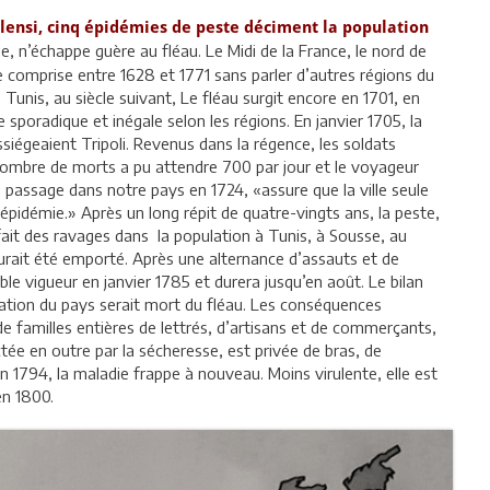
Valensi, cinq épidémies de peste déciment la population
, n’échappe guère au fléau. Le Midi de la France, le nord de
e comprise entre 1628 et 1771 sans parler d’autres régions du
unis, au siècle suivant, Le fléau surgit encore en 1701, en
sporadique et inégale selon les régions. En janvier 1705, la
siégeaient Tripoli. Revenus dans la régence, les soldats
nombre de morts a pu attendre 700 par jour et le voyageur
 passage dans notre pays en 1724, «assure que la ville seule
pidémie.» Après un long répit de quatre-vingts ans, la peste,
 fait des ravages dans la population à Tunis, à Sousse, au
 aurait été emporté. Après une alternance d’assauts et de
le vigueur en janvier 1785 et durera jusqu’en août. Le bilan
pulation du pays serait mort du fléau. Les conséquences
 familles entières de lettrés, d’artisans et de commerçants,
ctée en outre par la sécheresse, est privée de bras, de
n 1794, la maladie frappe à nouveau. Moins virulente, elle est
u’en 1800.