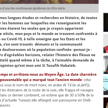
le d’une des nombreuses épidémies du XIXe siècle.
mes longues études et recherches en histoire, de toutes
r les hommes sur lesquelles me renseignaient les
mies étaient les seules que je croyais appartenir
Ie siècle, mon pays et le monde se trouvent confrontés à
ou Covid-19, à telle enseigne que les Etats et les
les, s’en sont trouvés démunis et la communauté
s douloureuses où la population confinée -pensai-je -
s d’agréables horizons, relater l’histoire des fléaux ne
attelé quand même à la tâche, à l’aimable demande de
l’opinion qu’est mon ami Si Taoufik Habaïeb.
temps et arrêtons-nous au Moyen Âge. La date charnière
:
celui
 épouvantable qui a marqué tout l’ancien monde
si sous le nom de mort noire, en arabe Al Tâ’ûn al jârif)).
es itinéraires de la route de la soie, elle frappa et ravagea
 Dans ce dernier continent, on estime que de 30 à 50% de la
a (l’actuelle Tunisie) elle atteignit son paroxysme en 1348-
auvres.