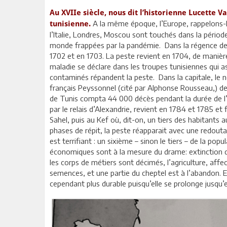
Au XVIIe siècle, nous dit l’historienne Lucette 
A la même époque, l’Europe, rappelons-le
tunisienne.
l’Italie, Londres, Moscou sont touchés dans la périod
monde frappées par la pandémie. Dans la régence de T
1702 et en 1703. La peste revient en 1704, de manière 
maladie se déclare dans les troupes tunisiennes qui as
contaminés répandent la peste. Dans la capitale, le 
français Peyssonnel (cité par Alphonse Rousseau,) de
de Tunis compta 44 000 décès pendant la durée de l’é
par le relais d’Alexandrie, revient en 1784 et 1785 et
Sahel, puis au Kef où, dit-on, un tiers des habitants
phases de répit, la peste réapparait avec une redoutab
est terrifiant : un sixième – sinon le tiers – de la po
économiques sont à la mesure du drame: extinction de
les corps de métiers sont décimés, l’agriculture, affe
semences, et une partie du cheptel est à l’abandon. E
cependant plus durable puisqu’elle se prolonge jusq