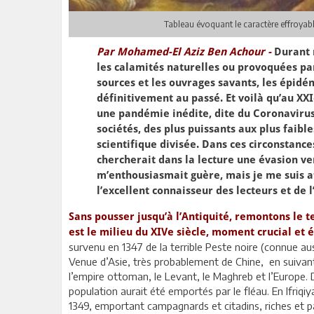
Tableau évoquant le caractère effroyab
Par Mohamed-El Aziz Ben Achour -
Durant 
les calamités naturelles ou provoquées pa
sources et les ouvrages savants, les épidé
définitivement au passé. Et voilà qu’au XX
une pandémie inédite, dite du Coronavirus 
sociétés, des plus puissants aux plus faib
scientifique divisée. Dans ces circonstance
chercherait dans la lecture une évasion ver
m’enthousiasmait guère, mais je me suis 
l’excellent connaisseur des lecteurs et de 
Sans pousser jusqu’à l’Antiquité, remontons le 
est le milieu du XIVe siècle, moment crucial et
survenu en 1347 de la terrible Peste noire (connue aus
Venue d’Asie, très probablement de Chine, en suivant l
l’empire ottoman, le Levant, le Maghreb et l’Europe.
population aurait été emportés par le fléau. En Ifriqiy
1349, emportant campagnards et citadins, riches et p