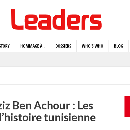
STORY
HOMMAGE À..
DOSSIERS
WHO'S WHO
BLOG
z Ben Achour : Les
’histoire tunisienne