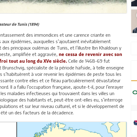
Pasteur de Tunis (1894)
l’entassement des immondices et une carence criante en
s aux épidémies, auxquelles s’ajoutaient inévitablement
t des principaux oulémas de Tunis, et l’illustre Ibn Khaldoun y
 peste, amplifiée et aggravée,
ne cessa de revenir avec son
Celle de 1468-69 fut
froi tout au long du XVe siècle.
 Brunschvig, spécialiste de la période hafside, à telle enseigne
s s’habituèrent à voir revenir les épidémies de peste tous les
issante contre elles et ce fléau particulièrement dévastateur
ord. Il a fallu l’occupation française, ajoute-t-il, pour l’enrayer
les maladies infectieuses qui trouvaient dans les villes un
iologique des habitants et, peut-être ont-elles eu, s’interroge
ulations et sur leur niveau culturel, et si le développement de
 été un des facteurs de la décadence.