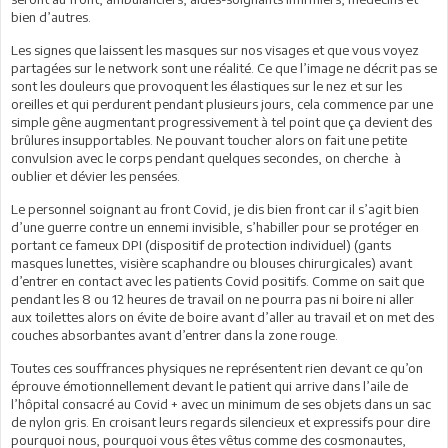
bien d’autres.
Les signes que laissent les masques sur nos visages et que vous voyez
partagées sur le network sont une réalité. Ce que l’image ne décrit pas se
sont les douleurs que provoquent les élastiques sur le nez et sur les
oreilles et qui perdurent pendant plusieurs jours, cela commence par une
simple gêne augmentant progressivement à tel point que ça devient des
brûlures insupportables. Ne pouvant toucher alors on fait une petite
convulsion avec le corps pendant quelques secondes, on cherche à
oublier et dévier les pensées.
Le personnel soignant au front Covid, je dis bien front car il s’agit bien
d’une guerre contre un ennemi invisible, s’habiller pour se protéger en
portant ce fameux DPI (dispositif de protection individuel) (gants
masques lunettes, visière scaphandre ou blouses chirurgicales) avant
d’entrer en contact avec les patients Covid positifs. Comme on sait que
pendant les 8 ou 12 heures de travail on ne pourra pas ni boire ni aller
aux toilettes alors on évite de boire avant d’aller au travail et on met des
couches absorbantes avant d’entrer dans la zone rouge.
Toutes ces souffrances physiques ne représentent rien devant ce qu’on
éprouve émotionnellement devant le patient qui arrive dans l’aile de
l’hôpital consacré au Covid + avec un minimum de ses objets dans un sac
de nylon gris. En croisant leurs regards silencieux et expressifs pour dire
pourquoi nous, pourquoi vous êtes vêtus comme des cosmonautes,