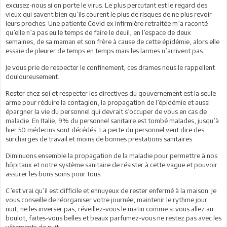
excusez-nous si on porte le virus. Le plus percutant est le regard des
vieux qui savent bien qu’ils courent le plus de risques de ne plus revoir
leurs proches. Une patiente Covid ex infirmière retraitée m’a raconté
qu’elle n’a pas eu le temps de faire le deuil, en l’espace de deux
semaines, de sa maman et son frère à cause de cette épidémie, alors elle
essaie de pleurer de temps en temps mais les larmes n’arrivent pas.
Je vous prie de respecter le confinement, ces drames nous le rappellent
douloureusement.
Rester chez soi et respecter les directives du gouvernement est la seule
arme pour réduire la contagion, la propagation de l’épidémie et aussi
épargner la vie du personnel qui devrait s’occuper de vous en cas de
maladie. En Italie, 9% du personnel sanitaire est tombé malades, jusqu’à
hier 50 médecins sont décédés. La perte du personnel veut dire des
surcharges de travail et moins de bonnes prestations sanitaires.
Diminuons ensemble la propagation de la maladie pour permettre à nos
hôpitaux et notre système sanitaire de résister à cette vague et pouvoir
assurer les bons soins pour tous.
C’est vrai qu’il est difficile et ennuyeux de rester enfermé à la maison. Je
vous conseille de réorganiser votre journée, maintenir le rythme jour
nuit, ne les inverser pas, réveillez-vous le matin comme si vous allez au
boulot, faites-vous belles et beaux parfumez-vous ne restez pas avec les
vêtements de nuit.