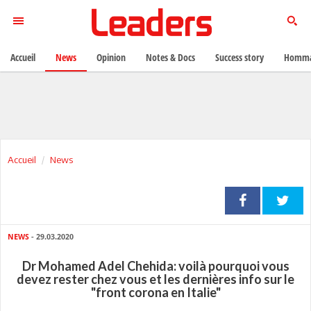
Accueil
News
Opinion
Notes & Docs
Success story
Homma
Accueil
News
NEWS
- 29.03.2020
Dr Mohamed Adel Chehida: voilà pourquoi vous
devez rester chez vous et les dernières info sur le
"front corona en Italie"