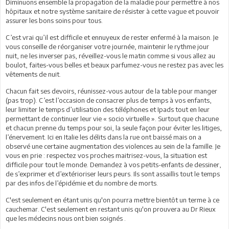
Diminuons ensemble la propagation de la maladie pour permettre à nos
hôpitaux et notre système sanitaire de résister à cette vague et pouvoir
assurer les bons soins pour tous.
C’est vrai qu’il est difficile et ennuyeux de rester enfermé à la maison. Je
vous conseille de réorganiser votre journée, maintenir le rythme jour
nuit, ne les inverser pas, réveillez-vous le matin comme si vous allez au
boulot, faites-vous belles et beaux parfumez-vous ne restez pas avec les
vêtements de nuit.
Chacun fait ses devoirs, réunissez-vous autour de la table pour manger
(pas trop). C’est l’occasion de consacrer plus de temps à vos enfants,
leur limiter le temps d’utilisation des téléphones et Ipads tout en leur
permettant de continuer leur vie « socio virtuelle ». Surtout que chacune
et chacun prenne du temps pour soi, la seule façon pour éviter les litiges,
l’énervement. Ici en Italie les délits dans la rue ont baissé mais on a
observé une certaine augmentation des violences au sein de la famille. Je
vous en prie : respectez vos proches maitrisez-vous, la situation est
difficile pour tout le monde. Demandez à vos petits-enfants de dessiner,
de s’exprimer et d’extérioriser leurs peurs. Ils sont assaillis tout le temps
par des infos de l’épidémie et du nombre de morts.
C'est seulement en étant unis qu'on pourra mettre bientôt un terme à ce
cauchemar. C'est seulement en restant unis qu'on prouvera au Dr Rieux
que les médecins nous ont bien soignés .