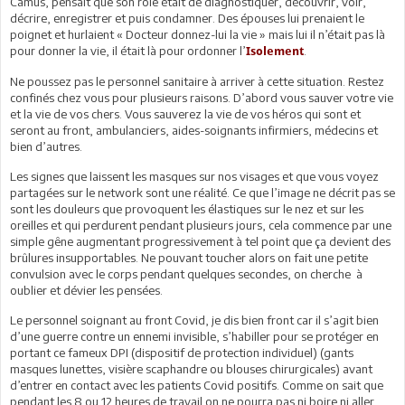
Camus, pensait que son rôle était de diagnostiquer, découvrir, voir,
décrire, enregistrer et puis condamner. Des épouses lui prenaient le
poignet et hurlaient « Docteur donnez-lui la vie » mais lui il n’était pas là
pour donner la vie, il était là pour ordonner l’
.
Isolement
Ne poussez pas le personnel sanitaire à arriver à cette situation. Restez
confinés chez vous pour plusieurs raisons. D’abord vous sauver votre vie
et la vie de vos chers. Vous sauverez la vie de vos héros qui sont et
seront au front, ambulanciers, aides-soignants infirmiers, médecins et
bien d’autres.
Les signes que laissent les masques sur nos visages et que vous voyez
partagées sur le network sont une réalité. Ce que l’image ne décrit pas se
sont les douleurs que provoquent les élastiques sur le nez et sur les
oreilles et qui perdurent pendant plusieurs jours, cela commence par une
simple gêne augmentant progressivement à tel point que ça devient des
brûlures insupportables. Ne pouvant toucher alors on fait une petite
convulsion avec le corps pendant quelques secondes, on cherche à
oublier et dévier les pensées.
Le personnel soignant au front Covid, je dis bien front car il s’agit bien
d’une guerre contre un ennemi invisible, s’habiller pour se protéger en
portant ce fameux DPI (dispositif de protection individuel) (gants
masques lunettes, visière scaphandre ou blouses chirurgicales) avant
d’entrer en contact avec les patients Covid positifs. Comme on sait que
pendant les 8 ou 12 heures de travail on ne pourra pas ni boire ni aller