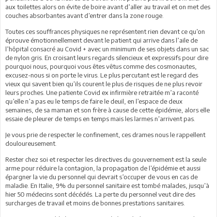
aux toilettes alors on évite de boire avant d’aller au travail et on met des
couches absorbantes avant d’entrer dans la zone rouge.
Toutes ces souffrances physiques ne représentent rien devant ce qu’on
éprouve émotionnellement devant le patient qui arrive dans l’aile de
l’hôpital consacré au Covid + avec un minimum de ses objets dans un sac
de nylon gris. En croisant leurs regards silencieux et expressifs pour dire
pourquoi nous, pourquoi vous êtes vêtus comme des cosmonautes,
excusez-nous si on porte le virus. Le plus percutant est le regard des
vieux qui savent bien qu’ils courent le plus de risques de ne plus revoir
leurs proches. Une patiente Covid ex infirmière retraitée m’a raconté
qu’elle n’a pas eu le temps de faire le deuil, en l’espace de deux
semaines, de sa maman et son frère à cause de cette épidémie, alors elle
essaie de pleurer de temps en temps mais les larmes n’arrivent pas.
Je vous prie de respecter le confinement, ces drames nous le rappellent
douloureusement.
Rester chez soi et respecter les directives du gouvernement est la seule
arme pour réduire la contagion, la propagation de l’épidémie et aussi
épargner la vie du personnel qui devrait s’occuper de vous en cas de
maladie. En Italie, 9% du personnel sanitaire est tombé malades, jusqu’à
hier 50 médecins sont décédés. La perte du personnel veut dire des
surcharges de travail et moins de bonnes prestations sanitaires.