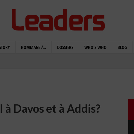
STORY
HOMMAGE À..
DOSSIERS
WHO'S WHO
BLOG
il à Davos et à Addis?