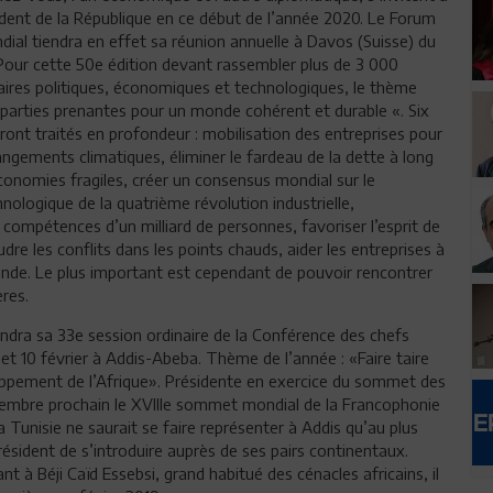
ident de la République en ce début de l’année 2020. Le Forum
al tiendra en effet sa réunion annuelle à Davos (Suisse) du
 Pour cette 50e édition devant rassembler plus de 3 000
aires politiques, économiques et technologiques, le thème
 parties prenantes pour un monde cohérent et durable «. Six
ont traités en profondeur : mobilisation des entreprises pour
ngements climatiques, éliminer le fardeau de la dette à long
conomies fragiles, créer un consensus mondial sur le
ologique de la quatrième révolution industrielle,
 compétences d’un milliard de personnes, favoriser l’esprit de
re les conflits dans les points chauds, aider les entreprises à
de. Le plus important est cependant de pouvoir rencontrer
ères.
ndra sa 33e session ordinaire de la Conférence des chefs
 et 10 février à Addis-Abeba. Thème de l’année : «Faire taire
loppement de l’Afrique». Présidente en exercice du sommet des
décembre prochain le XVIIIe sommet mondial de la Francophonie
 Tunisie ne saurait se faire représenter à Addis qu’au plus
résident de s’introduire auprès de ses pairs continentaux.
t à Béji Caïd Essebsi, grand habitué des cénacles africains, il