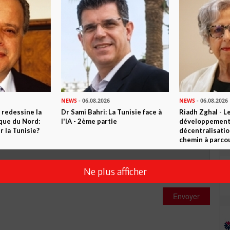
0
Commentaires
Commenter
NEWS
- 06.08.2026
NEWS
- 06.08.2026
 redessine la
Dr Sami Bahri: La Tunisie face à
Riadh Zghal - L
ique du Nord:
l'IA - 2ème partie
développement:
 la Tunisie?
décentralisatio
chemin à parcou
Ne plus afficher
Envoyer