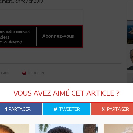
rnière, en févier 2019.
n ami
Imprimer
 ? PARTAGEZ-LE AVEC VOS AMIS !
VOUS AVEZ AIMÉ CET ARTICLE ?
TWEETER
ABONNEZ-VOUS
PARTAGER
TWEETER
PARTAGER
R CET ARTICLE