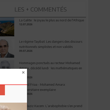
LES + COMMENTÉS
La Galite : le joyau le plus au nord de l'Afrique
12.07.2026
Le régime Tayibat: Les dangers des discours
nutritionnels simplistes et non validés
09.07.2026
Hommages ponctués au recteur Mohamed
Amara, décédé lundi : les mathématiques en
deuil
03.08.2026
Ahmed Friaa - Mohamed Amara:
l’Universitaire exemplaire
04.08.2026
Abdelaziz Kacem: L’arabophobie s’en prend