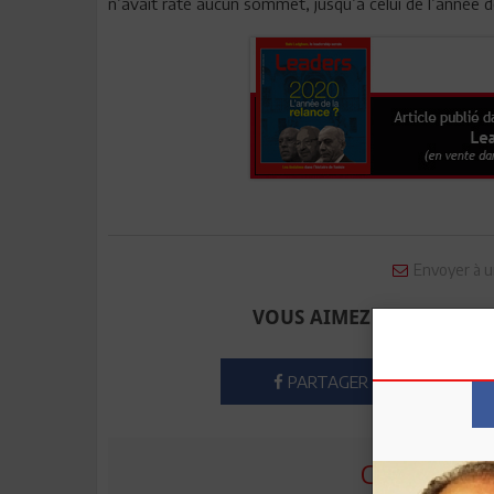
n’avait raté aucun sommet, jusqu’à celui de l’année de
Envoyer à u
VOUS AIMEZ CET ARTICLE
PARTAGER
COMMENTE