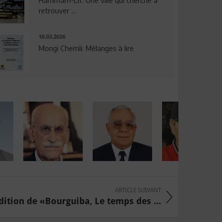
Hammam-Lif: Une ville qui cherche à
retrouver ...
10.03.2026
Mongi Chemli: Mélanges à lire
ARTICLE SUIVANT
dition de «Bourguiba, Le temps des ...