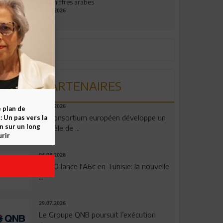
aux chiffres arabes
09.07.2026
PARTENAIRES
06.08.2026
e plan de
Un consortium européen développe un
 Un pas vers la
n sur un long
modèle de ...
rir
04.08.2026
OPPO lance l'A6c en Tunisie: la nouvelle
...
29.07.2026
Le Groupe QNB poursuit l’exécution