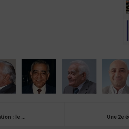
on : le ...
Une 2e é