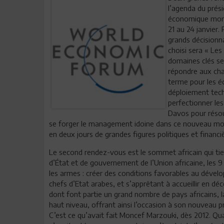
l’agenda du prés
économique mondi
21 au 24 janvier.
grands décisionn
choisi sera « Les
domaines clés ser
répondre aux cha
terme pour les é
déploiement techn
perfectionner les
Davos pour résoud
se forger le management idoine dans ce nouveau mon
en deux jours de grandes figures politiques et financi
Le second rendez-vous est le sommet africain qui tie
d’État et de gouvernement de l’Union africaine, les 9
les armes : créer des conditions favorables au déve
chefs d’Etat arabes, et s’apprêtant à accueillir en 
dont font partie un grand nombre de pays africains, la
haut niveau, offrant ainsi l’occasion à son nouveau p
C’est ce qu’avait fait Moncef Marzouki, dès 2012. Quan