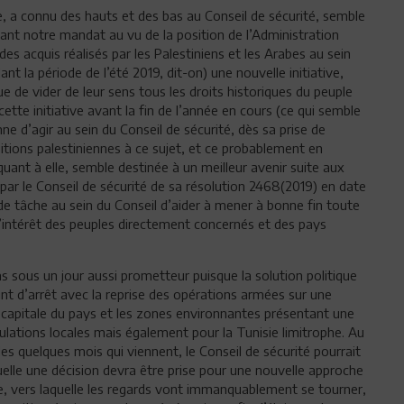
nte, a connu des hauts et des bas au Conseil de sécurité, semble
ant notre mandat au vu de la position de l’Administration
des acquis réalisés par les Palestiniens et les Arabes au sein
 la période de l’été 2019, dit-on) une nouvelle initiative,
ue de vider de leur sens tous les droits historiques du peuple
ette initiative avant la fin de l’année en cours (ce qui semble
nne d’agir au sein du Conseil de sécurité, dès sa prise de
sitions palestiniennes à ce sujet, et ce probablement en
uant à elle, semble destinée à un meilleur avenir suite aux
par le Conseil de sécurité de sa résolution 2468(2019) en date
rde tâche au sein du Conseil d’aider à mener à bonne fin toute
l’intérêt des peuples directement concernés et des pays
 sous un jour aussi prometteur puisque la solution politique
int d’arrêt avec la reprise des opérations armées sur une
 capitale du pays et les zones environnantes présentant une
lations locales mais également pour la Tunisie limitrophe. Au
es quelques mois qui viennent, le Conseil de sécurité pourrait
uelle une décision devra être prise pour une nouvelle approche
e, vers laquelle les regards vont immanquablement se tourner,