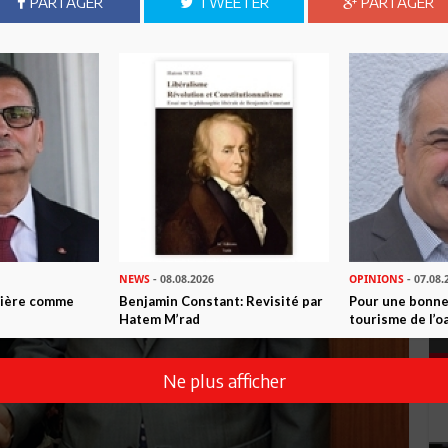
PARTAGER
TWEETER
PARTAGER
NEWS
- 08.08.2026
OPINIONS
- 07.08.
ntière comme
Benjamin Constant: Revisité par
Pour une bonne
Hatem M’rad
tourisme de l’o
Ne plus afficher