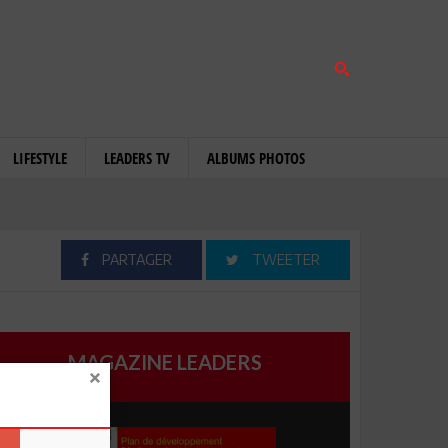
LIFESTYLE
LEADERS TV
ALBUMS PHOTOS
PARTAGER
TWEETER
MAGAZINE LEADERS