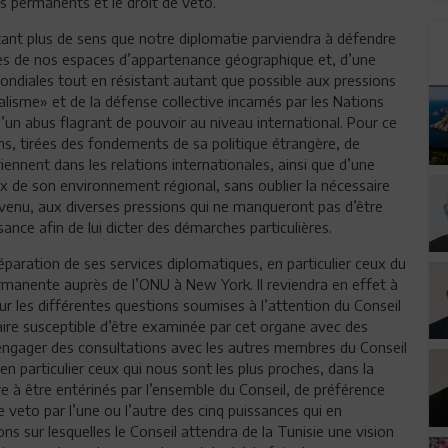
s permanents et le droit de veto.
tant plus de sens que notre diplomatie parviendra à défendre
stes de nos espaces d’appartenance géographique et, d’une
ondiales tout en résistant autant que possible aux pressions
ralisme» et de la défense collective incarnés par les Nations
d’un abus flagrant de pouvoir au niveau international. Pour ce
ions, tirées des fondements de sa politique étrangère, de
iennent dans les relations internationales, ainsi que d’une
ux de son environnement régional, sans oublier la nécessaire
t venu, aux diverses pressions qui ne manqueront pas d’être
sance afin de lui dicter des démarches particulières.
éparation de ses services diplomatiques, en particulier ceux du
ermanente auprès de l’ONU à New York. Il reviendra en effet à
ur les différentes questions soumises à l’attention du Conseil
faire susceptible d’être examinée par cet organe avec des
 d’engager des consultations avec les autres membres du Conseil
en particulier ceux qui nous sont les plus proches, dans la
e à être entérinés par l’ensemble du Conseil, de préférence
e veto par l’une ou l’autre des cinq puissances qui en
ions sur lesquelles le Conseil attendra de la Tunisie une vision