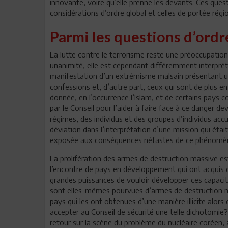
innovante, voire qu’elle prenne les devants. Ces que
considérations d’ordre global et celles de portée régio
Parmi les questions d’ordr
La lutte contre le terrorisme reste une préoccupation 
unanimité, elle est cependant différemment interprété
manifestation d’un extrémisme malsain présentant un 
confessions et, d’autre part, ceux qui sont de plus en 
donnée, en l’occurrence l’Islam, et de certains pays c
par le Conseil pour l’aider à faire face à ce danger 
régimes, des individus et des groupes d’individus accu
déviation dans l’interprétation d’une mission qui était
exposée aux conséquences néfastes de ce phénomè
La prolifération des armes de destruction massive est
l’encontre de pays en développement qui ont acquis d
grandes puissances de vouloir développer ces capacité
sont elles-mêmes pourvues d’armes de destruction ma
pays qui les ont obtenues d’une manière illicite alors
accepter au Conseil de sécurité une telle dichotomie?
retour sur la scène du problème du nucléaire coréen, 