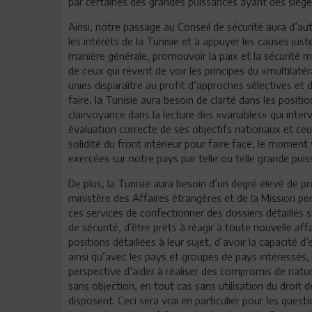
par certaines des grandes puissances ayant des siège
Ainsi, notre passage au Conseil de sécurité aura d’au
les intérêts de la Tunisie et à appuyer les causes ju
manière générale, promouvoir la paix et la sécurité m
de ceux qui rêvent de voir les principes du «multilaté
unies disparaître au profit d’approches sélectives et 
faire, la Tunisie aura besoin de clarté dans les posit
clairvoyance dans la lecture des «variables» qui interv
évaluation correcte de ses objectifs nationaux et ce
solidité du front intérieur pour faire face, le momen
exercées sur notre pays par telle ou telle grande puis
De plus, la Tunisie aura besoin d’un degré élevé de pr
ministère des Affaires étrangères et de la Mission p
ces services de confectionner des dossiers détaillés s
de sécurité, d’être prêts à réagir à toute nouvelle af
positions détaillées à leur sujet, d’avoir la capacité
ainsi qu’avec les pays et groupes de pays intéressés, 
perspective d’aider à réaliser des compromis de natur
sans objection, en tout cas sans utilisation du droit d
disposent. Ceci sera vrai en particulier pour les quest