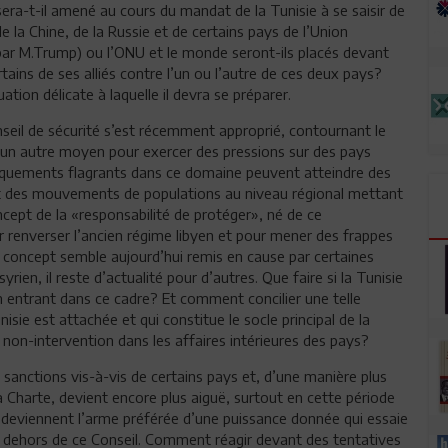
sera-t-il amené au cours du mandat de la Tunisie à se saisir de
 la Chine, de la Russie et de certains pays de l’Union
r M.Trump) ou l’ONU et le monde seront-ils placés devant
ins de ses alliés contre l’un ou l’autre de ces deux pays?
tion délicate à laquelle il devra se préparer.
seil de sécurité s’est récemment approprié, contournant le
u un autre moyen pour exercer des pressions sur des pays
nquements flagrants dans ce domaine peuvent atteindre des
et des mouvements de populations au niveau régional mettant
oncept de la «responsabilité de protéger», né de ce
r renverser l’ancien régime libyen et pour mener des frappes
e concept semble aujourd’hui remis en cause par certaines
ien, il reste d’actualité pour d’autres. Que faire si la Tunisie
n entrant dans ce cadre? Et comment concilier une telle
isie est attachée et qui constitue le socle principal de la
 non-intervention dans les affaires intérieures des pays?
 sanctions vis-à-vis de certains pays et, d’une manière plus
 la Charte, devient encore plus aiguë, surtout en cette période
 deviennent l’arme préférée d’une puissance donnée qui essaie
 en dehors de ce Conseil. Comment réagir devant des tentatives