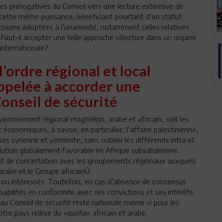
des prérogatives du Conseil vers une lecture extensive de
e cette même puissance, bénéficiant pourtant d’un statut
cisions adoptées à l’unanimité, notamment celles relatives
 Faut-il accepter une telle approche sélective dans un organe
internationale?
’ordre régional et local
appelée à accorder une
Conseil de sécurité
ironnement régional maghrébin, arabe et africain, soit les
 économiques, à savoir, en particulier, l’affaire palestinienne,
rises syrienne et yéménite, sans oublier les différends intra et
olution globalement favorable en Afrique subsaharienne.
nt de concertation avec les groupements régionaux auxquels
arabe et le Groupe africainÚ
 ou intéressés. Toutefois, en cas d’absence de consensus
sabilités en conformité avec ses convictions et ses intérêts
e au Conseil de sécurité reste nationale même si pour les
otre pays relève du «quota» africain et arabe.