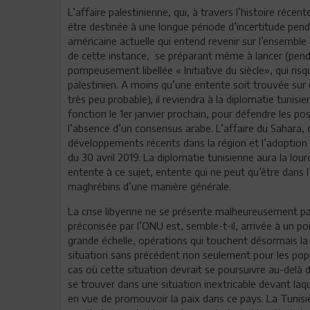
L’affaire palestinienne, qui, à travers l’histoire réce
être destinée à une longue période d’incertitude pend
américaine actuelle qui entend revenir sur l’ensemble 
de cette instance, se préparant même à lancer (pendant
pompeusement libellée « Initiative du siècle», qui risq
palestinien. A moins qu’une entente soit trouvée sur c
très peu probable), il reviendra à la diplomatie tunisie
fonction le 1er janvier prochain, pour défendre les po
l’absence d’un consensus arabe. L’affaire du Sahara, q
développements récents dans la région et l’adoption 
du 30 avril 2019. La diplomatie tunisienne aura la lou
entente à ce sujet, entente qui ne peut qu’être dans 
maghrébins d’une manière générale.
La crise libyenne ne se présente malheureusement pas
préconisée par l’ONU est, semble-t-il, arrivée à un po
grande échelle, opérations qui touchent désormais la
situation sans précédent non seulement pour les popu
cas où cette situation devrait se poursuivre au-delà d
se trouver dans une situation inextricable devant laq
en vue de promouvoir la paix dans ce pays. La Tunisi