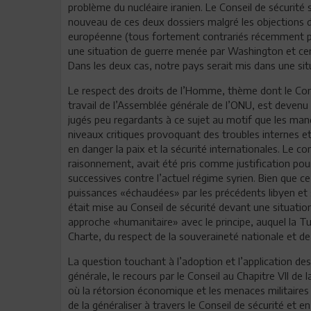
problème du nucléaire iranien. Le Conseil de sécurité 
nouveau de ces deux dossiers malgré les objections de
européenne (tous fortement contrariés récemment pa
une situation de guerre menée par Washington et certa
Dans les deux cas, notre pays serait mis dans une situa
Le respect des droits de l’Homme, thème dont le Con
travail de l’Assemblée générale de l’ONU, est deven
jugés peu regardants à ce sujet au motif que les ma
niveaux critiques provoquant des troubles internes 
en danger la paix et la sécurité internationales. Le c
raisonnement, avait été pris comme justification pou
successives contre l’actuel régime syrien. Bien que c
puissances «échaudées» par les précédents libyen et syr
était mise au Conseil de sécurité devant une situatio
approche «humanitaire» avec le principe, auquel la Tun
Charte, du respect de la souveraineté nationale et de
La question touchant à l’adoption et l’application des
générale, le recours par le Conseil au Chapitre VII de
où la rétorsion économique et les menaces militaires
de la généraliser à travers le Conseil de sécurité et