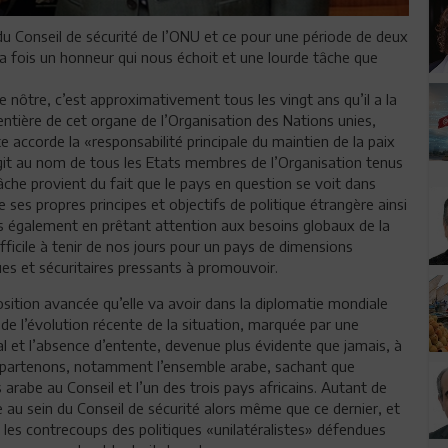
u Conseil de sécurité de l’ONU et ce pour une période de deux
 la fois un honneur qui nous échoit et une lourde tâche que
 nôtre, c’est approximativement tous les vingt ans qu’il a la
 entière de cet organe de l’Organisation des Nations unies,
accorde la «responsabilité principale du maintien de la paix
, agit au nom de tous les Etats membres de l’Organisation tenus
tâche provient du fait que le pays en question se voit dans
ses propres principes et objectifs de politique étrangère ainsi
is également en prêtant attention aux besoins globaux de la
icile à tenir de nos jours pour un pays de dimensions
es et sécuritaires pressants à promouvoir.
sition avancée qu’elle va avoir dans la diplomatie mondiale
 de l’évolution récente de la situation, marquée par une
l et l’absence d’entente, devenue plus évidente que jamais, à
appartenons, notamment l’ensemble arabe, sachant que
arabe au Conseil et l’un des trois pays africains. Autant de
 au sein du Conseil de sécurité alors même que ce dernier, et
 les contrecoups des politiques «unilatéralistes» défendues