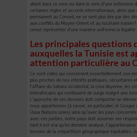
allant dans ce sens ou dans le sens d’une extension 
certaines règles et accords internationaux, alors qu
permanent au Conseil, ne se sent plus liée par des dé
aux conflits du Moyen-Orient et au nucléaire iranien?
censé représenter d’une manière uniforme la légalité 
Les principales questions d
auxquelles la Tunisie est 
attention particulière au 
Ce sont celles qui concernent essentiellement son env
plus proches de nos intérêts politiques, sécuritaires et
l’affaire du Sahara occidental, la crise libyenne, les c
interafricains qui continuent de surgir malgré une év
L’approche de ces dossiers doit comporter un éléme
nous appartenons (à savoir, en particulier, le Groupe 
Úaux Nations unies) ainsi qu’avec les pays concernés
avec ces parties, notre pays doit assumer ses respon
tant il est vrai qu’en dernière analyse, l’appartenanc
besoins de la «répartition géographique équitable», n