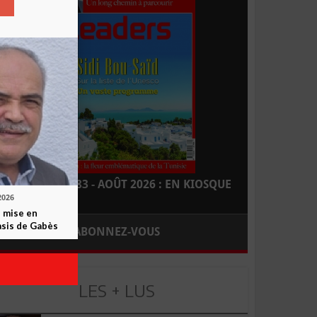
LEADERS N° 183 - AOÛT 2026 : EN KIOSQUE
2026
 mise en
asis de Gabès
ABONNEZ-VOUS
LES + LUS