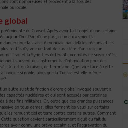
stions sont nombreuses et procèdent à la fois des
nale ou locale.
e global
prééminente du Conseil. Après avoir fait l’objet d’une certaine
e aujourd’hui. Par, d’une part, ceux qui y voient la
danger pour la stabilité mondiale par-delà les régions et les
plus tentés d’y voir un trait de caractère d’une religion
omme l’Iran et la Syrie. Les différents «comités de suivi» créés
deviennent souvent des instruments d’intimidation pour des
sés, à tort ou à raison, de terrorisme. Que faire face à cette
 à l’origine si noble, alors que la Tunisie est elle-même
ne?
 un autre sujet de friction d’ordre global invoqué souvent à
es capacités nucléaires et qui sont accusés par certaines
s à des fins militaires. Or, outre que ces grandes puissances
ssive en tous genres, elles ferment les yeux sur certains
 qu’elles remuent ciel et terre contre certains autres. Comment
 Cette question devient particulièrement aiguë du fait du
après avoir connu une brève accalmie, et l’aggravation du