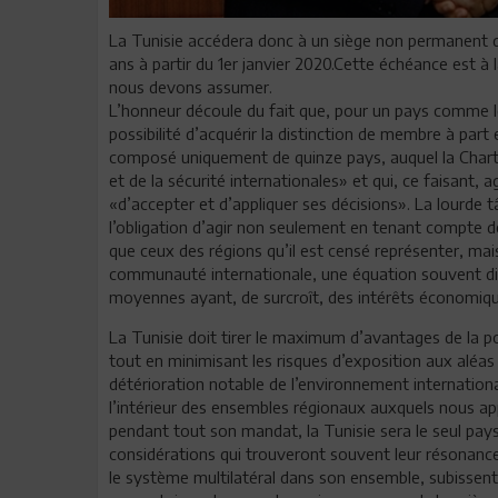
La Tunisie accédera donc à un siège non permanent d
ans à partir du 1er janvier 2020.Cette échéance est à
nous devons assumer.
L’honneur découle du fait que, pour un pays comme le
possibilité d’acquérir la distinction de membre à part
composé uniquement de quinze pays, auquel la Charte 
et de la sécurité internationales» et qui, ce faisant
«d’accepter et d’appliquer ses décisions». La lourde 
l’obligation d’agir non seulement en tenant compte de 
que ceux des régions qu’il est censé représenter, ma
communauté internationale, une équation souvent diff
moyennes ayant, de surcroît, des intérêts économiqu
La Tunisie doit tirer le maximum d’avantages de la po
tout en minimisant les risques d’exposition aux aléas
détérioration notable de l’environnement internationa
l’intérieur des ensembles régionaux auxquels nous 
pendant tout son mandat, la Tunisie sera le seul pays 
considérations qui trouveront souvent leur résonance
le système multilatéral dans son ensemble, subissent