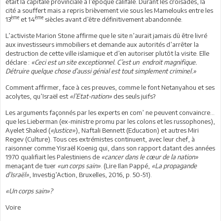
était la capitale provinciale à l’époque califale. Durant les croisades, la
cité a souffert mais a repris brièvement vie sous les Mamelouks entre les
ème
ème
13
et 14
siècles avant d’être définitivement abandonnée.
L’activiste Marion Stone affirme que le site n’aurait jamais dû être livré
aux investisseurs immobiliers et demande aux autorités d’arrêter la
destruction de cette ville islamique et d’en autoriser plutôt la visite. Elle
déclare :
«Ceci est un site exceptionnel. C’est un endroit magnifique.
Détruire quelque chose d’aussi génial est tout simplement criminel.»
Comment affirmer, face à ces preuves, comme le font Netanyahou et ses
acolytes, qu’Israël est
«l’Etat-nation»
des seuls juifs?
Les arguments façonnés par les experts en com’ ne peuvent convaincre…
que les Lieberman (ex-ministre promu par les colons et les russophones),
Ayelet Shaked (
«Justice»
), Naftali Bennett (Education) et autres Miri
Regev (Culture). Tous ces extrémistes continuent, avec leur chef, à
raisonner comme Yisraël Koenig qui, dans son rapport datant des années
1970 qualifiait les Palestiniens de
«cancer dans le cœur de la nation»
menaçant de tuer
«un corps sain»
. (Lire Ilan Pappé,
«La propagande
d’Israël»
, Investig’Action, Bruxelles, 2016, p. 50-51).
«Un corps sain»?
Voire