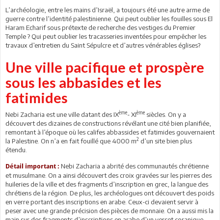
L’archéologie, entre les mains d’Israël, a toujours été une autre arme de
guerre contre l’identité palestinienne. Qui peut oublier les fouilles sous El
Haram Echarif sous prétexte de recherche des vestiges du Premier
Temple ? Qui peut oublier les tracasseries inventées pour empêcher les
travaux d’entretien du Saint Sépulcre et d’autres vénérables églises?
Une ville pacifique et prospère
sous les abbasides et les
fatimides
ème
ème
Nebi Zacharia est une ville datant des IX
- XI
siècles. On y a
découvert des dizaines de constructions révélant une cité bien planifiée,
remontant à l’époque où les califes abbassides et fatimides gouvernaient
2
la Palestine. On n’a en fait fouillé que 4000 m
d’un site bien plus
étendu.
Nebi Zacharia a abrité des communautés chrétienne
Détail important :
et musulmane. On a ainsi découvert des croix gravées sur les pierres des
huileries de la ville et des fragments d’inscription en grec, la langue des
chrétiens de la région. De plus, les archéologues ont découvert des poids
en verre portant des inscriptions en arabe. Ceux-ci devaient servir à
peser avec une grande précision des pièces de monnaie. On a aussi mis la
main sur des fragments d’inscriptions en arabe d’un verset coranique.