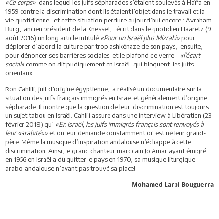
«Ce corps»
dans lequel les juifs sépharades s’étaient soulevés à Haïfa en
1959 contre la discrimination dont ils étaient l’objet dans le travail et la
vie quotidienne…et cette situation perdure aujourd’hui encore : Avraham
Burg, ancien président de la Knesset, écrit dans le quotidien Haaretz (9
août 2016) un long article intitulé
«Pour un Israël plus Mizrahi»
pour
déplorer d’abord la culture par trop ashkénaze de son pays, ensuite,
pour dénoncer ses barrières sociales et le plafond de verre –
«l’écart
social»
comme on dit pudiquement en Israël- qui bloquent les juifs
orientaux.
Ron Cahlili, juif d’origine égyptienne, a réalisé un documentaire sur la
situation des juifs français immigrés en Israël et généralement d’origine
sépharade. Il montre que la question de leur discrimination est toujours
un sujet tabou en Israël. Cahlili assure dans une interview à Libération (23
février 2018) qu’
«En Israël, les juifs immigrés français sont renvoyés à
leur «arabité»»
et on leur demande constamment où est né leur grand-
père. Même la musique d’inspiration andalouse n’échappe à cette
discrimination. Ainsi, le grand chanteur marocain Jo Amar ayant émigré
en 1956 en Israël a dû quitter le pays en 1970, sa musique liturgique
arabo-andalouse n’ayant pas trouvé sa place!
Mohamed Larbi Bouguerra