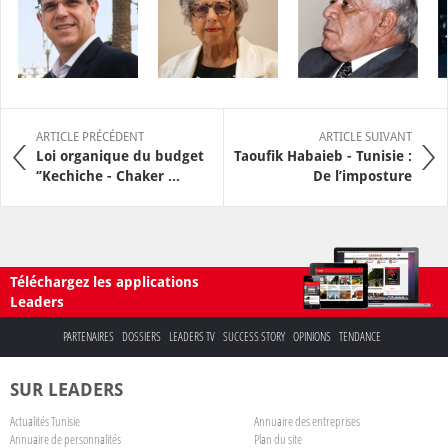
ARTICLE PRÉCÉDENT
ARTICLE SUIVANT
Loi organique du budget
Taoufik Habaieb - Tunisie :
‘’Kechiche - Chaker ...
De l’imposture
Téléchargez les applications
Leaders
PARTENAIRES
DOSSIERS
LEADERS TV
SUCCESS STORY
OPINIONS
TENDANCE
SUR LEADERS
Actualités Tunisie
Annuaire des entreprises
Annuaire de personnalités
Plan du site