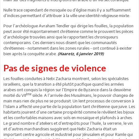
Nulle trace cependant de mosquée ou d’église mais il y a suffisamment
d’indices permettant d’attribuer à la ville une identité religieuse mixte.
Pour l’archéologue Avraham Tendler qui dirige les fouilles, la population
peut avoir été majoritairement chrétienne comme le prouvent les pièces
d’archéologie trouvées ainsi que le rapportent les chroniqueurs
contemporains. Ces derniers nous disent que les communautés
chrétiennes - notamment dans les zones rurales - ont continué à exister
bien après la conquête arabe.
(Haaretz, 6 janvier 2019)
Pas de signes de violence
Les fouilles conduites à Nebi Zacharia montrent, selon les spécialistes
israéliens, que la transition a été plutôt pacifique quand les armées
arabes ont conquis la région sur l’Empire de Byzance dans la deuxième
ème
moitié du VII
siècle. A l’arrivée des Musulmans, le pouvoir changea de
main mais rien de plus ne se produisit. Un lent processus de conversion à
l’Islam a affecté une partie de la population tant chrétienne que juive. Les
habitants jouirent d’une certaine prospérité comme le révèlent les bijoux
et les confortables maisons avec sols en mosaïque et plafonds à arches.
Le grand nombre d’ateliers et d’entrepôts pour l’huile, la verrerie, le vin
et d’autres marchandises suggèrent que Nebi Zacharia était un
important centre agricole et industriel pour Jérusalem et pour Ramle qui