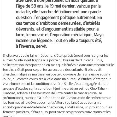
attendre, à titre personnel. En nous quittant à
l’âge de 58 ans, le 19 mai dernier, vaincue par la
maladie, elle tranche définitivement une grande
question : l’engagement politique autrement. En
ces temps d’ambitions démesurées, d’intérêts
dévorants, et d’engouement insatiable pour le
lucre, le pouvoir et l’exposition médiatique, Maya
incarne une légende. Tout en elle a toujours été,
à l’inverse, servir.
Si elle avait voulu faire médecine, c’était précisément pour soigner les
autres. Si elle avait frappé à la porte du bureau de l’Unicef à Tunis,
sollicitant son incorporation en tant que bénévole dans une mission sur le
terrain, c’était pour se porter au secours des enfants. Si elle avait
cherché, malgré sa maîtrise, un poste d’ouvrière dans une usine sous la
loi 72, ou comme coursière à vélo dans un bureau d’études, c’était pour
vivre humblement la condition ouvrière. Si elle s’était engagée dans le
groupe d’études sur la condition féminine créé au sein du Club Tahar-
Haddad, adhéré à l’association de lutte contre le cancer (curieuse
prémonition), participé à la fondation de l’Association de recherche sur
les femmes et le développement (Afturd) ou lancé avec son amie
sociologue Marie-Madeleine Chetourou, à Mellassine, un projet pour les
femmes potières, c’était aussi pour vivre ses propres convictions et les
porter.