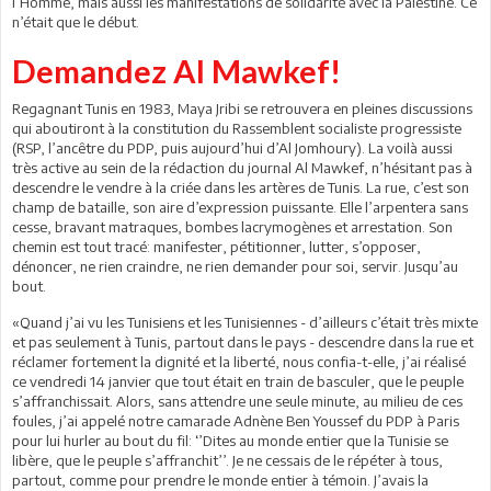
l’Homme, mais aussi les manifestations de solidarité avec la Palestine. Ce
n’était que le début.
Demandez Al Mawkef!
Regagnant Tunis en 1983, Maya Jribi se retrouvera en pleines discussions
qui aboutiront à la constitution du Rassemblent socialiste progressiste
(RSP, l’ancêtre du PDP, puis aujourd’hui d’Al Jomhoury). La voilà aussi
très active au sein de la rédaction du journal Al Mawkef, n’hésitant pas à
descendre le vendre à la criée dans les artères de Tunis. La rue, c’est son
champ de bataille, son aire d’expression puissante. Elle l’arpentera sans
cesse, bravant matraques, bombes lacrymogènes et arrestation. Son
chemin est tout tracé: manifester, pétitionner, lutter, s’opposer,
dénoncer, ne rien craindre, ne rien demander pour soi, servir. Jusqu’au
bout.
«Quand j’ai vu les Tunisiens et les Tunisiennes - d’ailleurs c’était très mixte
et pas seulement à Tunis, partout dans le pays - descendre dans la rue et
réclamer fortement la dignité et la liberté, nous confia-t-elle, j’ai réalisé
ce vendredi 14 janvier que tout était en train de basculer, que le peuple
s’affranchissait. Alors, sans attendre une seule minute, au milieu de ces
foules, j’ai appelé notre camarade Adnène Ben Youssef du PDP à Paris
pour lui hurler au bout du fil: ‘’Dites au monde entier que la Tunisie se
libère, que le peuple s’affranchit’’. Je ne cessais de le répéter à tous,
partout, comme pour prendre le monde entier à témoin. J’avais la