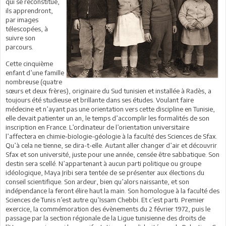
qui se reconstitue,
ils apprendront,
par images
télescopées, à
suivre son
parcours.
Cette cinquième
enfant d’une famille
nombreuse (quatre
sœurs et deux frères), originaire du Sud tunisien et installée à Radès, a
toujours été studieuse et brillante dans ses études. Voulant faire
médecine et n’ayant pas une orientation vers cette discipline en Tunisie,
elle devait patienter un an, le temps d’accomplir les formalités de son
inscription en France. L’ordinateur de l’orientation universitaire
l’affectera en chimie-biologie-géologie à la faculté des Sciences de Sfax.
Qu’à cela ne tienne, se dira-t-elle. Autant aller changer d’air et découvrir
Sfax et son université, juste pour une année, censée être sabbatique. Son
destin sera scellé. N’appartenant à aucun parti politique ou groupe
idéologique, Maya Jribi sera tentée de se présenter aux élections du
conseil scientifique. Son ardeur, bien qu’alors naissante, et son
indépendance la feront élire haut la main. Son homologue à la faculté des
Sciences de Tunis n’est autre qu’Issam Chebbi. Et c’est parti. Premier
exercice, la commémoration des évènements du 2 février 1972, puis le
passage par la section régionale de la Ligue tunisienne des droits de