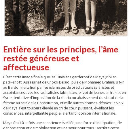
Entière sur les principes, l’âme
restée généreuse et
affectueuse
C’est cette image finale que les Tunisiens garderont de Maya Jribi en
pack-shott. Assassinat de Chokri Belaïd, puis de Mohamed Brahmi, sit-in
au Bardo, invitation par les islamistes de prédicateurs salafistes et
accointances avec les radicalistes takfiristes, envoi de jeunes en Irak et en
Syrie, tentative d’imposition de la charia ou abaissement du statut de la
femme au sein de la Constitution, et mille autres drames-dérives: la voix
de Maya s’est toujours élevée en cri de cœur puissant, éveillant les
consciences, interpellant le peuple, alertant l’opinion internationale.
Maya était à la fois une conscience éveillée, une force d’indignation, de
dénonciation et de mobilisation et une sœur pour tous. Derrière cette