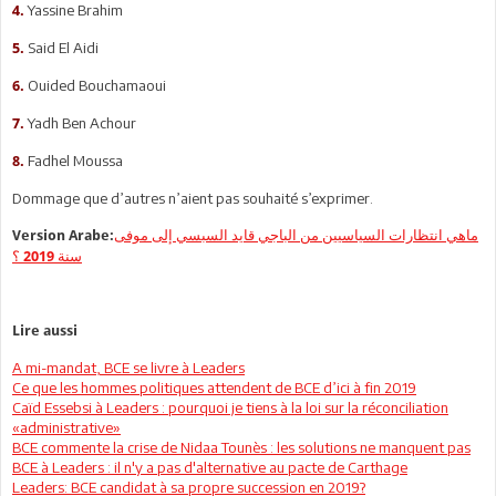
Yassine Brahim
4.
Said El Aidi
5.
Ouided Bouchamaoui
6.
Yadh Ben Achour
7.
Fadhel Moussa
8.
Dommage que d’autres n’aient pas souhaité s’exprimer.
Version Arabe:
ماهي انتظارات السياسيين من الباجي قايد السبسي إلى موفى
سنة 2019 ؟
Lire aussi
A mi-mandat, BCE se livre à Leaders
Ce que les hommes politiques attendent de BCE d’ici à fin 2019
Caïd Essebsi à Leaders : pourquoi je tiens à la loi sur la réconciliation
«administrative»
BCE commente la crise de Nidaa Tounès : les solutions ne manquent pas
BCE à Leaders : il n'y a pas d'alternative au pacte de Carthage
Leaders: BCE candidat à sa propre succession en 2019?