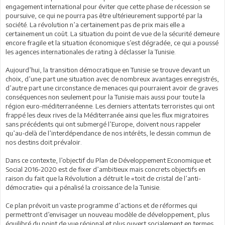
engagement international pour éviter que cette phase de récession se
poursuive, ce qui ne pourra pas être ultérieurement supporté par la
société. La révolution n’a certainement pas de prix mais elle a
certainement un coût. La situation du point de vue de la sécurité demeure
encore fragile et la situation économique s’est dégradée, ce qui a poussé
les agences internationales de rating à déclasser la Tunisie.
Aujourd’hui, la transition démocratique en Tunisie se trouve devant un
choix, d’une part une situation avec de nombreux avantages enregistrés,
d’autre part une circonstance de menaces qui pourraient avoir de graves
conséquences non seulement pour la Tunisie mais aussi pour toute la
région euro-méditerranéenne. Les derniers attentats terroristes qui ont
frappé les deux rives de la Méditerranée ainsi que les flux migratoires
sans précédents qui ont submergé l’Europe, doivent nous rappeler
qu’au-delà de l’interdépendance de nos intérêts, le dessin commun de
nos destins doit prévaloir.
Dans ce contexte, l’objectif du Plan de Développement Economique et
Social 2016-2020 est de fixer d’ambitieux mais concrets objectifs en
raison du fait que la Révolution a détruit le «toit de cristal de l’anti-
démocratie» qui a pénalisé la croissance de la Tunisie.
Ce plan prévoit un vaste programme d’actions et de réformes qui
permettront d’envisager un nouveau modèle de développement, plus
équilibré du point de vue régional et plus ouvert socialement en termes