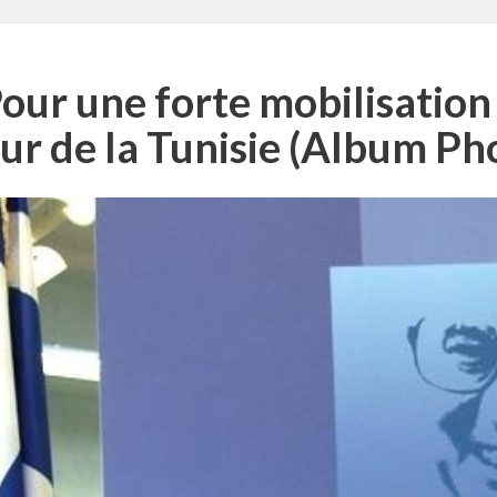
ur une forte mobilisation
ur de la Tunisie (Album Ph