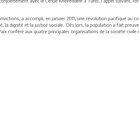
onjointement avec le Cercle Kheireddine à Tunis, l’appel suivant, lo
nvictions, a accompli, en janvier 2011, une révolution pacifique au co
rté, la dignité et la justice sociale. Dès lors, la population a fait pre
ix conféré aux quatre principales organisations de la société civile q