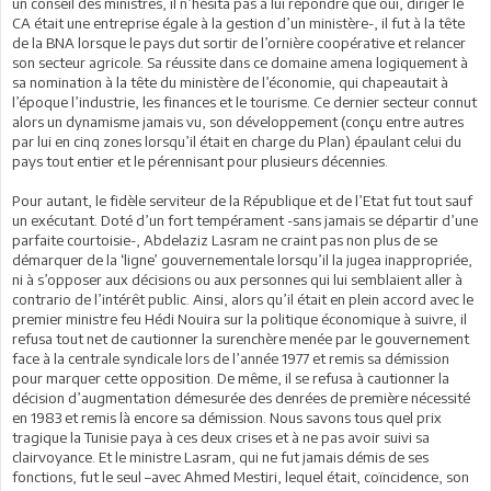
un conseil des ministres, il n’hésita pas à lui répondre que oui, diriger le
CA était une entreprise égale à la gestion d’un ministère-, il fut à la tête
de la BNA lorsque le pays dut sortir de l’ornière coopérative et relancer
son secteur agricole. Sa réussite dans ce domaine amena logiquement à
sa nomination à la tête du ministère de l’économie, qui chapeautait à
l’époque l’industrie, les finances et le tourisme. Ce dernier secteur connut
alors un dynamisme jamais vu, son développement (conçu entre autres
par lui en cinq zones lorsqu’il était en charge du Plan) épaulant celui du
pays tout entier et le pérennisant pour plusieurs décennies.
Pour autant, le fidèle serviteur de la République et de l’Etat fut tout sauf
un exécutant. Doté d’un fort tempérament -sans jamais se départir d’une
parfaite courtoisie-, Abdelaziz Lasram ne craint pas non plus de se
démarquer de la ‘ligne’ gouvernementale lorsqu’il la jugea inappropriée,
ni à s’opposer aux décisions ou aux personnes qui lui semblaient aller à
contrario de l’intérêt public. Ainsi, alors qu’il était en plein accord avec le
premier ministre feu Hédi Nouira sur la politique économique à suivre, il
refusa tout net de cautionner la surenchère menée par le gouvernement
face à la centrale syndicale lors de l’année 1977 et remis sa démission
pour marquer cette opposition. De même, il se refusa à cautionner la
décision d’augmentation démesurée des denrées de première nécessité
en 1983 et remis là encore sa démission. Nous savons tous quel prix
tragique la Tunisie paya à ces deux crises et à ne pas avoir suivi sa
clairvoyance. Et le ministre Lasram, qui ne fut jamais démis de ses
fonctions, fut le seul –avec Ahmed Mestiri, lequel était, coïncidence, son