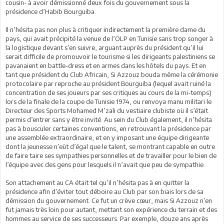
cousin- à avoir démissionné deux fois du gouvernement sous la
présidence d’Habib Bourguiba.
Il n’hésita pas non plus à critiquer indirectement la première dame du
pays, qui avait précipité la venue de l’OLP en Tunisie sans trop songer à
la logistique devant s’en suivre, arguant auprès du président qu’il lui
serait difficile de promouvoir le tourisme si les dirigeants palestiniens se
pavanaient en battle-dress et en armes dans les hôtels du pays. Et en
tant que président du Club Africain, Si Azzouz bouda même la cérémonie
protocolaire par reproche au président Bourguiba (lequel avait ruiné la
concentration de ses joueurs par ses critiques au cours de la mi-temps)
lors de la finale de la coupe de Tunisie 1974, ou renvoya manu militari le
Directeur des Sports Mohamed M’zali du vestiaire clubiste où il s’était
permis d’entrer sans y être invité. Au sein du Club également, il n’hésita
pas à bousculer certaines conventions, en retrouvant la présidence par
une assemblée extraordinaire, et en y imposant une équipe dirigeante
dont la jeunesse n’eût d’égal que le talent, se montrant capable en outre
de faire taire ses sympathies personnelles et de travailler pour le bien de
l’équipe avec des gens pour lesquels il n’avait que peu de sympathie.
Son attachement au CA était tel qu’il n’hésita pas à en quitter la
présidence afin d’éviter tout déboire au Club par son biais lors de sa
démission du gouvernement. Ce fut un crève cœur, mais Si Azzouz n’en
fut jamais très loin pour autant, mettant son expérience du terrain et des
hommes au service de ses successeurs. Par exemple, douze ans après