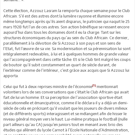
Cette élection, Azzouz Lasram la remporta chaque semaine pour le Club
Africain. S’il est des astres dont la lumière rayonne et illumine encore
même longtemps après qu’ils aient disparus, le patricien qui naquit le 25
mars 1928 fut l’un de ces astres. Son action bénéfique se ressent encore
aujourd’hui dans tous les domaines dont il eu la charge. Tant sur les
structures économiques du pays qu’au sein du Club Africain. Ce dernier,
parallèlement à la dévotion de Si Azzouz à son pays et son sens de
l’Etat, fut l’œuvre de sa vie. Sa modernisation et sa pérennisation lui sont
intégralement redevables, à lui et à quelques hommes de grande valeur
qui l’accompagnèrent dans cette tâche. Et si le Club tint malgré les coups
de boutoir qu’il subit constamment un quart de siècle durant, de
l’extérieur comme de l’intérieur, c’est grâce aux acquis que Si Azzouz lui
apporta.
(1)
Celui qui fut à deux reprises ministre de l’économie
mentionnait
volontiers lors de ses conversations que c’était le Club Africain qui avait
fait de lui un homme. Et sa perception de l’association sportive était
éducationnelle et émancipatrice, comme il le déclara il y a déjà un demi-
siècle de cela en précisant qu’il voulait que les joueurs de divers milieux
(et de différents sports) interagissent et se mélangent afin de hisser le
niveau général moyen vers le haut. Lui-même pratiqua le football (nulle
part ailleurs qu’au CA) jusqu’en juniors tout en menant avec brio des
études qui allèrent du lycée Carnot à l’Ecole Nationale d’Administration,