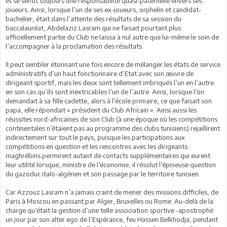
et se sentit toujours une responsabilité quasi-paternelle envers ses
joueurs. Ainsi, lorsque l’un de ses ex-joueurs, orphelin et candidat-
bachelier, était dans l’attente des résultats de sa session du
baccalauréat, Abdelaziz Lasram qui ne faisait pourtant plus
officiellement partie du Club ne laissa à nul autre que lui-même le soin de
l’accompagner à la proclamation des résultats.
Il peut sembler étonnant une fois encore de mélanger les états de service
administratifs d’un haut fonctionnaire d’Etat avec son œuvre de
dirigeant sportif, mais les deux sont tellement imbriqués l’un en l’autre
en son cas qu’ils sont inextricables l’un de l’autre. Ainsi, lorsque l’on
demandait à sa fille cadette, alors à l’école primaire, ce que faisait son
papa, elle répondait « président du Club Africain ». Ainsi aussi les
réussites nord-africaines de son Club (à une époque où les compétitions
continentales n’étaient pas au programme des clubs tunisiens) rejaillirent
indirectement sur tout le pays, puisque les participations aux
compétitions en question et les rencontres avec les dirigeants
maghrébins permirent autant de contacts supplémentaires qui eurent
leur utilité lorsque, ministre de l’économie, il résolut l’épineuse question
du gazoduc italo-algérien et son passage par le territoire tunisien.
Car Azzouz Lasram n’a jamais craint de mener des missions difficiles, de
Paris à Moscou en passant par Alger, Bruxelles ou Rome. Au-delà de la
charge qu’était la gestion d’une telle association sportive -apostrophé
un jour par son alter ego de l’Espérance, feu Hassen Belkhodja, pendant