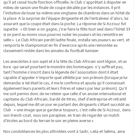
qu’il ait cessé toute fonction officielle, le Club s’apprêtait à disputer en
milieu de saison une finale de coupe décalée par les instances. Il prit
l’initiative de louer lui-même une vingtaine de chambres dans un hôtel de
la place. A la surprise de l’équipe dirigeante et de l’entraîneur d’alors, lui
assurant que la coupe était dans la poche. La réponse de Si Azzouz fut
superbe : « Eh bien si on gagne, j’irai faire la fête tout seul dans l’hôtel. Et
si on perd au moins vous pourrez isoler les joueurs et les remettre en
selle ». Le Club Africain perdit ladite finale, installa ses joueurs au vert, et
remporta le championnat en fin d’exercice après une remontée au
classement restée dans les annales du football tunisien.
Les anecdotes à son sujet et à la tête du Club Africain sont légion, et un
livre -qui serait pourtant le moindre des hommages- n’y suffirait pas,
tant l’homme s’inscrit dans la légende de l’association dont il était
capable d’appeler n’importe quel athlète par son prénom (lorsque je lui
demandai si tel était le cas, il me le confirma et ajouta qu’il connaissait
également leurs parents et leurs frères et sœurs par leur prénom). Qu’il
me soit permis donc de ne retenir que celle d’un ancien international et
capitaine du Club Africain, bardé de titres, chef d’entreprise et retraité
depuis, lequel me dit un jour en parlant des dirigeants s’étant succédé au
Club : « une image que je garderai toujours, c’est celle de Si Azzouz, dans
son trench-coat, sous son parapluie, en train de regarder un match
d’écoles au bord du terrain le soir en pleine averse ».
Nos condoléances les plus attristées vont à Sadri, Leila et Selima, ainsi