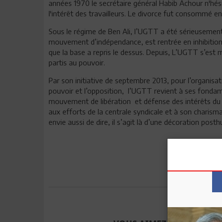
années 1970 le secrétaire général Habib Achour n'hés
l'intérêt des travailleurs. Le divorce fut consommé e
Sous le régime de Ben Ali, l’UGTT a été sérieusement a
mouvement d’indépendance, est rentrée en inhibition
que la base a repris le dessus. Depuis, L’UGTT s’est
partis au pouvoir.
Par son initiative de septembre 2013, pour l’organisat
pouvoir et l’opposition, l’UGTT revient à ses fondam
mouvement de libération et défense des intérêts du pe
aux efforts de la centrale syndicale et à son charisma
envie aussi de dire, il s’agit là d’une décoration pos
Envoyer à u