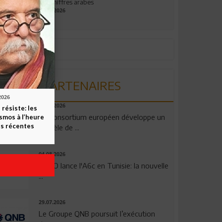
aux chiffres arabes
09.07.2026
PARTENAIRES
2026
06.08.2026
 résiste: les
Un consortium européen développe un
smos à l’heure
s récentes
modèle de ...
04.08.2026
OPPO lance l'A6c en Tunisie: la nouvelle
...
29.07.2026
Le Groupe QNB poursuit l’exécution