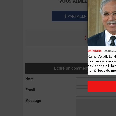
VOUS AIMEZ CET ARTICLE
PARTAGER
COMMENTE
OPINIONS
- 23.06.20
Kamel Ayadi: Le 
des réseaux socia
deviendra-t-il la
Ecrire un commentaire
numérique du m
Nom
Email
Message