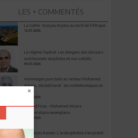
LES + COMMENTÉS
La Galite : le joyau le plus au nord de l'Afrique
12.07.2026
Le régime Tayibat: Les dangers des discours
nutritionnels simplistes et non validés
09.07.2026
Hommages ponctués au recteur Mohamed
Amara, décédé lundi : les mathématiques en
deuil
03.08.2026
Ahmed Friaa - Mohamed Amara:
l’Universitaire exemplaire
04.08.2026
Abdelaziz Kacem: L’arabophobie s’en prend