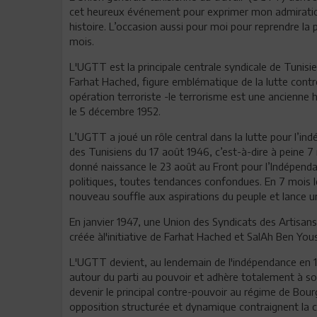
cet heureux événement pour exprimer mon admiratio
histoire. L’occasion aussi pour moi pour reprendre la 
mois.
L'UGTT est la principale centrale syndicale de Tunis
Farhat Hached, figure emblématique de la lutte contre
opération terroriste -le terrorisme est une ancienne 
le 5 décembre 1952.
L’UGTT a joué un rôle central dans la lutte pour l’indé
des Tunisiens du 17 août 1946, c’est-à-dire à peine 7 
donné naissance le 23 août au Front pour l’Indépendan
politiques, toutes tendances confondues. En 7 mois l
nouveau souffle aux aspirations du peuple et lance un
En janvier 1947, une Union des Syndicats des Artisans
créée àl'initiative de Farhat Hached et SalAh Ben You
L'UGTT devient, au lendemain de l'indépendance en 
autour du parti au pouvoir et adhère totalement à 
devenir le principal contre-pouvoir au régime de Bou
opposition structurée et dynamique contraignent la ce