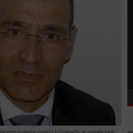
son vingt-troisième congrès à Gammarth. Je souhaite saisir