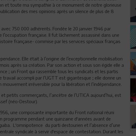
n et toute ma sympathie à ce monument de notre glorieuse
publication des mes opinions après un silence de plus de 8
ie avec 750 000 adhérents. Fondée le 20 janvier 1946 par
 l’occupation française. Il fut lâchement assassiné dans une
histoire française- commise par les services spéciaux français
pendance. Elle était à l’origine de l’exceptionnelle mobilisation
mois après sa création. Par son action et sous son égide elle a
ce ; un Front qui rassemble tous les syndicats et les partis
e travail accompli par l’UGTT est gigantesque ; elle donne un
 mouvement irréversible pour la libération et l’indépendance.
 et petits commerçants, l’ancêtre de l’UTICA aujourd’hui, est
ssef (néo-Destour).
1956, une composante importante du Front national réuni
son programme pendant une quinzaine d'années avant de
rguiba. L'omnipotence du parti destourien et l’absence d’une
ntrale syndicale à servir d'espace de contestation. Durant les