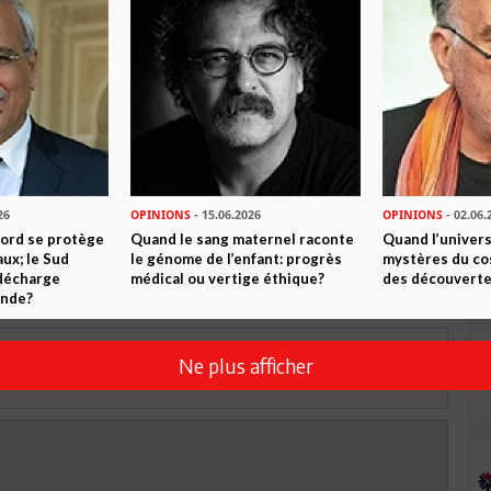
 ? PARTAGEZ-LE AVEC VOS AMIS !
TWEETER
ABONNEZ-VOUS
R CET ARTICLE
26
OPINIONS
- 15.06.2026
OPINIONS
- 02.06.
0
Commentaires
Nord se protège
Quand le sang maternel raconte
Quand l’univers
ux; le Sud
le génome de l’enfant: progrès
mystères du co
 décharge
médical ou vertige éthique?
des découverte
Commenter
onde?
Ne plus afficher