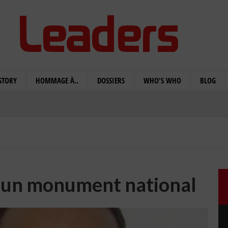
STORY
HOMMAGE À..
DOSSIERS
WHO'S WHO
BLOG
 d’un monument national