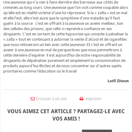
Une jeunesse qui n’a rien à faire derrière des barreaux aux côtés de
criminels au long cours. Une jeunesse que l’on voit comme coupable alors
qu’elle est en réalité victime d’une loi répressive. Si la « zatla » est un mal
et elle l'est, elle n’est aussi que le symptôme d’une maladie qu’il faut
guérir à la source : c’est en offrant à la jeunesse un avenir meilleur, loin
des cellules des prisons, que celle-ci reprendra confiance en ses
dirigeants. C’est en sortant de cette hypocrisie qui consiste à pénaliser la
« zatla » tout en continuant à autoriser la vente d’alcool et de cigarettes
que nous retisserons un lien avec cette jeunesse. Et c’est en offrant un
avenir à une jeunesse en mal de perspectives que nous permettrons à
cette dernière d’espérer. Il est aujourd'hui de notre responsabilité de
dirigeants de dépénaliser purement et simplement la consommation de
produits aujourd’hui illicites et de nous concentrer sur d’autres sujets
prioritaires comme l’éducation ou le travail.
Lotfi Zitoun
Envoyer à un ami
Imprimer
VOUS AIMEZ CET ARTICLE ? PARTAGEZ-LE AVEC
VOS AMIS !