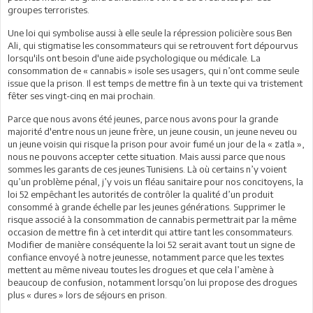
groupes terroristes.
Une loi qui symbolise aussi à elle seule la répression policière sous Ben
Ali, qui stigmatise les consommateurs qui se retrouvent fort dépourvus
lorsqu'ils ont besoin d'une aide psychologique ou médicale. La
consommation de « cannabis » isole ses usagers, qui n’ont comme seule
issue que la prison. Il est temps de mettre fin à un texte qui va tristement
fêter ses vingt-cinq en mai prochain.
Parce que nous avons été jeunes, parce nous avons pour la grande
majorité d'entre nous un jeune frère, un jeune cousin, un jeune neveu ou
un jeune voisin qui risque la prison pour avoir fumé un jour de la « zatla »,
nous ne pouvons accepter cette situation. Mais aussi parce que nous
sommes les garants de ces jeunes Tunisiens. Là où certains n’y voient
qu’un problème pénal, j’y vois un fléau sanitaire pour nos concitoyens, la
loi 52 empêchant les autorités de contrôler la qualité d’un produit
consommé à grande échelle par les jeunes générations. Supprimer le
risque associé à la consommation de cannabis permettrait par la même
occasion de mettre fin à cet interdit qui attire tant les consommateurs.
Modifier de manière conséquente la loi 52 serait avant tout un signe de
confiance envoyé à notre jeunesse, notamment parce que les textes
mettent au même niveau toutes les drogues et que cela l’amène à
beaucoup de confusion, notamment lorsqu’on lui propose des drogues
plus « dures » lors de séjours en prison.