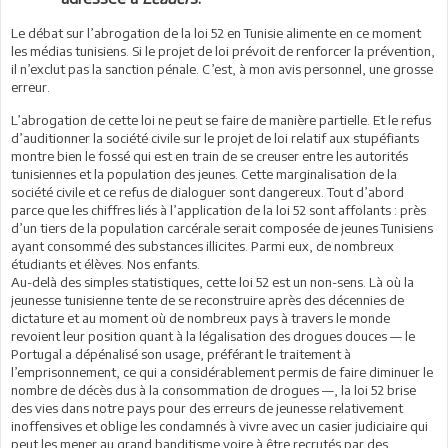
Le débat sur l’abrogation de la loi 52 en Tunisie alimente en ce moment
les médias tunisiens. Si le projet de loi prévoit de renforcer la prévention,
il n’exclut pas la sanction pénale. C’est, à mon avis personnel, une grosse
erreur.
L’abrogation de cette loi ne peut se faire de manière partielle. Et le refus
d’auditionner la société civile sur le projet de loi relatif aux stupéfiants
montre bien le fossé qui est en train de se creuser entre les autorités
tunisiennes et la population des jeunes. Cette marginalisation de la
société civile et ce refus de dialoguer sont dangereux. Tout d’abord
parce que les chiffres liés à l’application de la loi 52 sont affolants : près
d’un tiers de la population carcérale serait composée de jeunes Tunisiens
ayant consommé des substances illicites. Parmi eux, de nombreux
étudiants et élèves. Nos enfants.
Au-delà des simples statistiques, cette loi 52 est un non-sens. Là où la
jeunesse tunisienne tente de se reconstruire après des décennies de
dictature et au moment où de nombreux pays à travers le monde
revoient leur position quant à la légalisation des drogues douces — le
Portugal a dépénalisé son usage, préférant le traitement à
l’emprisonnement, ce qui a considérablement permis de faire diminuer le
nombre de décès dus à la consommation de drogues —, la loi 52 brise
des vies dans notre pays pour des erreurs de jeunesse relativement
inoffensives et oblige les condamnés à vivre avec un casier judiciaire qui
peut les mener au grand banditisme voire à être recrutés par des