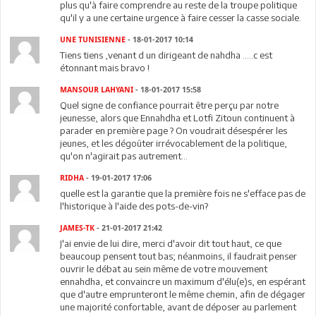
plus qu'à faire comprendre au reste de la troupe politique
qu'il y a une certaine urgence à faire cesser la casse sociale.
UNE TUNISIENNE
- 18-01-2017 10:14
Tiens tiens ,venant d un dirigeant de nahdha .....c est
étonnant mais bravo !
MANSOUR LAHYANI
- 18-01-2017 15:58
Quel signe de confiance pourrait être perçu par notre
jeunesse, alors que Ennahdha et Lotfi Zitoun continuent à
parader en première page ? On voudrait désespérer les
jeunes, et les dégoûter irrévocablement de la politique,
qu'on n'agirait pas autrement...
RIDHA
- 19-01-2017 17:06
quelle est la garantie que la première fois ne s'efface pas de
l'historique à l'aide des pots-de-vin?
JAMES-TK
- 21-01-2017 21:42
J'ai envie de lui dire, merci d'avoir dit tout haut, ce que
beaucoup pensent tout bas; néanmoins, il faudrait penser
ouvrir le débat au sein même de votre mouvement
ennahdha, et convaincre un maximum d'élu(e)s, en espérant
que d'autre emprunteront le même chemin, afin de dégager
une majorité confortable, avant de déposer au parlement