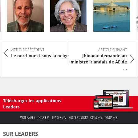
ARTICLE PRÉCÉDENT
ARTICLE SUIVANT
Le nord-ouest sous la neige
Jhinaoui demande au
ministre irlandais de AE de
...
Téléchargez les applications
Leaders
PARTENAIRES
DOSSIERS
LEADERS TV
SUCCESS STORY
OPINIONS
TENDANCE
SUR LEADERS