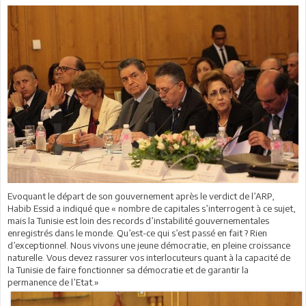
Evoquant le départ de son gouvernement après le verdict de l’ARP,
Habib Essid a indiqué que « nombre de capitales s’interrogent à ce sujet,
mais la Tunisie est loin des records d’instabilité gouvernementales
enregistrés dans le monde. Qu’est-ce qui s’est passé en fait ? Rien
d’exceptionnel. Nous vivons une jeune démocratie, en pleine croissance
naturelle. Vous devez rassurer vos interlocuteurs quant à la capacité de
la Tunisie de faire fonctionner sa démocratie et de garantir la
permanence de l’Etat.»