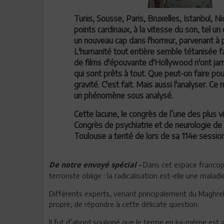
Tunis, Sousse, Paris, Bruxelles, Istanbul, N
points cardinaux, à la vitesse du son, tel u
un nouveau cap dans l'horreur, parvenant à p
L'humanité tout entière semble tétanisée f
de films d'épouvante d'Hollywood n'ont jam
qui sont prêts à tout. Que peut-on faire po
gravité. C'est fait. Mais aussi l'analyser. Ce
un phénomène sous analysé.
Cette lacune, le congrès de l’une des plus v
Congrès de psychiatrie et de neurologie de l
Toulouse a tenté de lors de sa 114e session
Dans cet espace francoph
De notre envoyé spécial
-
terroriste oblige : la radicalisation est-elle une mala
Différents experts, venant principalement du Maghreb
propre, de répondre à cette délicate question.
Il fut d’abord souligné que le terme en lui-même est