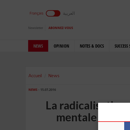
العربية
Français
Newsletter
ABONNEZ-VOUS
NEWS
OPINION
NOTES & DOCS
SUCCESS 
Accueil
News
NEWS
- 15.07.2016
La radicalisation
mentale mais 