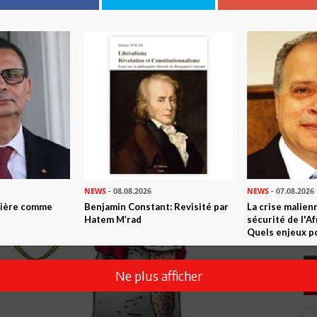
NEWS
- 08.08.2026
NEWS
- 07.08.2026
ntière comme
Benjamin Constant: Revisité par
La crise malien
Hatem M’rad
sécurité de l'A
Quels enjeux po
Ne plus afficher