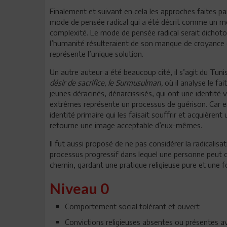
Finalement et suivant en cela les approches faites par
mode de pensée radical qui a été décrit comme un mo
complexité. Le mode de pensée radical serait dichotom
l’humanité résulteraient de son manque de croyance et 
représente l’unique solution.
Un autre auteur a été beaucoup cité, il s’agit du Tunis
désir de sacrifice, le Surmusulman,
où il analyse le fa
jeunes déracinés, dénarcissisés, qui ont une identité 
extrêmes représente un processus de guérison. Car en se
identité primaire qui les faisait souffrir et acquièrent
retourne une image acceptable d’eux-mêmes.
Il fut aussi proposé de ne pas considérer la radical
processus
progressif dans lequel une personne peut 
chemin, gardant une pratique religieuse pure et une f
Niveau 0
Comportement social tolérant et ouvert
Convictions religieuses absentes ou présentes ave