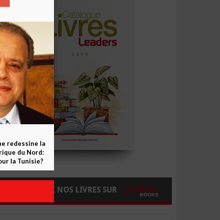
ne redessine la
frique du Nord:
ur la Tunisie?
COMMANDEZ NOS LIVRES SUR