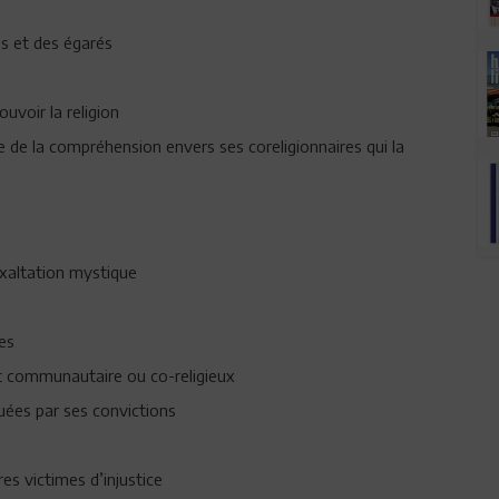
s et des égarés
uvoir la religion
 de la compréhension envers ses coreligionnaires qui la
exaltation mystique
l
es
nt communautaire ou co-religieux
uées par ses convictions
res victimes d’injustice