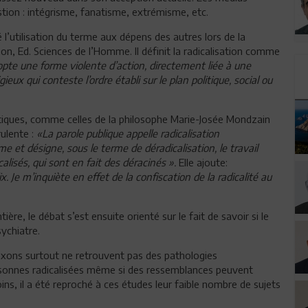
stion : intégrisme, fanatisme, extrémisme, etc.
é l’utilisation du terme aux dépens des autres lors de la
tion, Ed. Sciences de l’Homme. Il définit la radicalisation comme
opte une forme violente d’action, directement liée à une
ieux qui conteste l’ordre établi sur le plan politique, social ou
ritiques, comme celles de la philosophe Marie-Josée Mondzain
rulente :
«La parole publique appelle radicalisation
 et désigne, sous le terme de déradicalisation, le travail
alisés, qui sont en fait des déracinés ».
Elle ajoute:
ix. Je m’inquiète en effet de la confiscation de la radicalité au
ère, le débat s’est ensuite orienté sur le fait de savoir si le
ychiatre.
axons surtout ne retrouvent pas des pathologies
ersonnes radicalisées même si des ressemblances peuvent
s, il a été reproché à ces études leur faible nombre de sujets