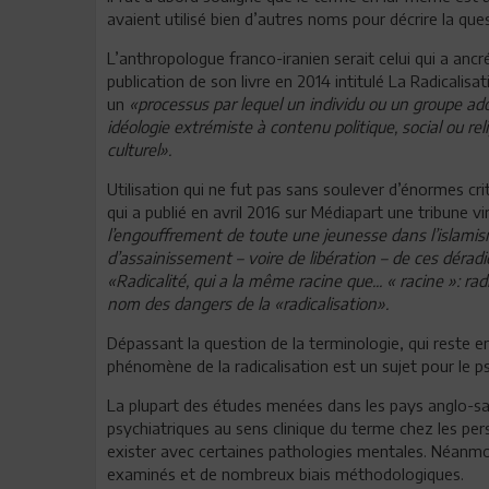
avaient utilisé bien d’autres noms pour décrire la que
L’anthropologue franco-iranien serait celui qui a ancr
publication de son livre en 2014 intitulé La Radicalisa
un
«processus par lequel un individu ou un groupe ad
idéologie extrémiste à contenu politique, social ou relig
culturel».
Utilisation qui ne fut pas sans soulever d’énormes c
qui a publié en avril 2016 sur Médiapart une tribune vi
l’engouffrement de toute une jeunesse dans l’islamisme
d’assainissement – voire de libération – de ces déradic
«Radicalité, qui a la même racine que... « racine »: rad
nom des dangers de la «radicalisation».
Dépassant la question de la terminologie, qui reste enti
phénomène de la radicalisation est un sujet pour le ps
La plupart des études menées dans les pays anglo-s
psychiatriques au sens clinique du terme chez les p
exister avec certaines pathologies mentales. Néanmoin
examinés et de nombreux biais méthodologiques.