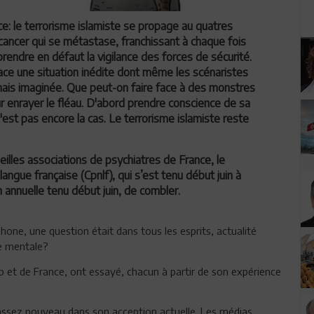
ice: le terrorisme islamiste se propage au quatres
n cancer qui se métastase, franchissant à chaque fois
rendre en défaut la vigilance des forces de sécurité.
ace une situation inédite dont même les scénaristes
ais imaginée. Que peut-on faire face à des monstres
ur enrayer le fléau. D'abord prendre conscience de sa
 n'est pas encore la cas. Le terrorisme islamiste reste
ieilles associations de psychiatres de France, le
angue française (Cpnlf), qui s’est tenu début juin à
 annuelle tenu début juin, de combler.
one, une question était dans tous les esprits, actualité
die mentale?
 et de France, ont essayé, chacun à partir de son expérience
 assez nouveau dans son acception actuelle. Les médias