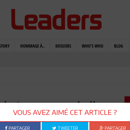
STORY
HOMMAGE À..
DOSSIERS
WHO'S WHO
BLOG
 n’est pas une maladie
VOUS AVEZ AIMÉ CET ARTICLE ?
un mode de pensée!
PARTAGER
TWEETER
PARTAGER