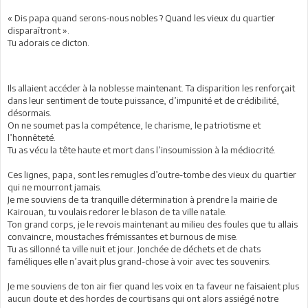
« Dis papa quand serons-nous nobles ? Quand les vieux du quartier
disparaîtront ».
Tu adorais ce dicton.
Ils allaient accéder à la noblesse maintenant. Ta disparition les renforçait
dans leur sentiment de toute puissance, d’impunité et de crédibilité,
désormais.
On ne soumet pas la compétence, le charisme, le patriotisme et
l’honnêteté.
Tu as vécu la tête haute et mort dans l’insoumission à la médiocrité.
Ces lignes, papa, sont les remugles d’outre-tombe des vieux du quartier
qui ne mourront jamais.
Je me souviens de ta tranquille détermination à prendre la mairie de
Kairouan, tu voulais redorer le blason de ta ville natale.
Ton grand corps, je le revois maintenant au milieu des foules que tu allais
convaincre, moustaches frémissantes et burnous de mise.
Tu as sillonné ta ville nuit et jour. Jonchée de déchets et de chats
faméliques elle n’avait plus grand-chose à voir avec tes souvenirs.
Je me souviens de ton air fier quand les voix en ta faveur ne faisaient plus
aucun doute et des hordes de courtisans qui ont alors assiégé notre