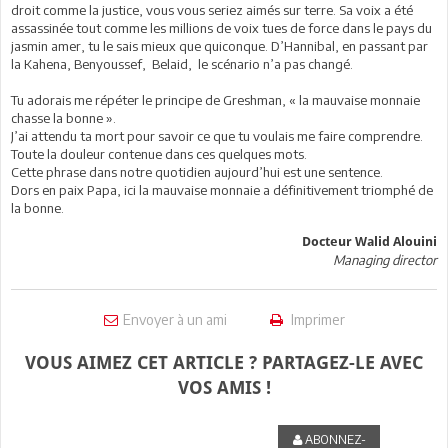
droit comme la justice, vous vous seriez aimés sur terre. Sa voix a été
assassinée tout comme les millions de voix tues de force dans le pays du
jasmin amer, tu le sais mieux que quiconque. D’Hannibal, en passant par
la Kahena, Benyoussef, Belaid, le scénario n’a pas changé.
Tu adorais me répéter le principe de Greshman, « la mauvaise monnaie
chasse la bonne ».
J’ai attendu ta mort pour savoir ce que tu voulais me faire comprendre.
Toute la douleur contenue dans ces quelques mots.
Cette phrase dans notre quotidien aujourd’hui est une sentence.
Dors en paix Papa, ici la mauvaise monnaie a définitivement triomphé de
la bonne.
Docteur Walid Alouini
Managing director
Envoyer à un ami
Imprimer
VOUS AIMEZ CET ARTICLE ? PARTAGEZ-LE AVEC
VOS AMIS !
ABONNEZ-