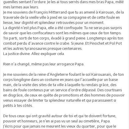
guenilles sentant l’ordure. Je les ai tous serrés dans mes bras Papa, mêlé
mes larmes aux leurs.
Je me souviens de François Mitterrand que tu as amené à Kairouan, de la
traversée de la vieille ville à pied en sa compagnie et de cette foule en
liesse, leur dignité et splendeur retrouvées pour un moment.
La dignité n’est plus Papa, elle a été confisquée. Tu ne seras pas surpris
de savoir que les confiscateurs sont les mêmes que ceux de ton temps.
Toi parti, sorti de ton corps, évadé à grand peine. Longtemps après ton
combat perdu d’avance contre le crabe. Si jeune. Et Pinochet et Pol Pot
et les autres tyranosaures presque centenaires.
La justice divine. Allez expliquer cela.
Rien n’a changé, même pas leur arrogance Papa.
Je me souviens de la reine d’Angleterre foulant le sol Kairouanais, de ton
corps longiligne dans un costume en jeans qui l’accueille par un baise
main, de la visite des sites de ta ville à laquelle tu rendais grâce, des
bains de foule contenus par un service d’ordre dépassé. Des courtisans
en disgrâce, de ceux en quête de promotions et des hommes de pouvoir
venus essayer de limiter ta splendeur naturelle et qui paraissaient si
petits à tes côtés.
De tous ceux qui ont gravité autour de toi et qui te doivent fortune,
pouvoir et honneurs, je n’en ai pas vu un seul au cimetière, Papa.
J’écris pour que jamais ne meurent les vieux du quartier, pour que le