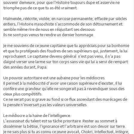
souvenir demeure, pour que l’Histoire toujours dupe et asservie ne
triomphe pas de ce que tu as été vraiment.
Malmenée, réécrite, violée, en narcose permanente, effacée par siècles
entiers, l’Histoire masochiste s’accommode de son détournement et
semble même rire de nous en réajustant ses dessous.
Ils ne sont pas venus te rendre un dernier hommage.
Je me souviens de ce jeune capitaine que tu appréciais pour sa bonhomie
et que tu protégeais des foudres de ses supérieurs qui, justement, la lui
reprochaient. Le capitaine devenu général n’est pas venu, il n’a pas
daigné verser une larme sur ton corps sans vie qui lui a servi de rempart
des années durant, Papa.
Un pouvoir autoritaire est une aubaine pour les médiocres.
Il permet à la médiocrité d’avoir une raison supérieure d’exister, il lui
confère une grandeur qu’elle ne songerait pas à revendiquer sous des
cieux plus compétitifs.
Ce ne serait pas si grave au fond si ce flux ascendant des marécages de
la pensée n’inversait pas les valeurs universelles.
Le médiocre a la haine de l’intelligence.
L’assassinat du talent est sa tâche prioritaire. Rester au sommet à
disséminer la bêtise, l’ignorance et l’arbitraire est son devoir sur terre.
Je ne sais plus si tu as connu ce jeune avocat, Chokri, intellectuel, intègre,