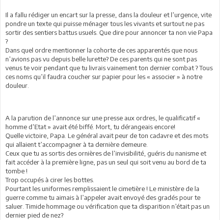
Il a fallu rédiger un encart sur la presse, dans la douleur et l’urgence, vite
pondre un texte qui puisse ménager tous les vivants et surtout ne pas
sortir des sentiers battus usuels. Que dire pour annoncer ta non vie Papa
?
Dans quel ordre mentionner la cohorte de ces apparentés que nous
n’avions pas vu depuis belle lurette? De ces parents qui ne sont pas
venus te voir pendant que tu livrais vainement ton dernier combat ? Tous
ces noms qu’il faudra coucher sur papier pour les « associer » à notre
douleur.
A la parution de l’annonce sur une presse aux ordres, le qualificatif «
homme d’Etat » avait été biffé. Mort, tu dérangeais encore!
Quelle victoire, Papa. Le général avait peur de ton cadavre et des mots
qui allaient t’accompagner à ta dernière demeure.
Ceux que tu as sortis des ornières de l’invisibilité, guéris du nanisme et
fait accéder à la première ligne, pas un seul qui soit venu au bord de ta
tombe !
Trop occupés à cirer les bottes.
Pourtant les uniformes remplissaient le cimetière ! Le ministère de la
guerre comme tu aimais à l’appeler avait envoyé des gradés pour te
saluer. Timide hommage ou vérification que ta disparition n’était pas un
dernier pied de nez?