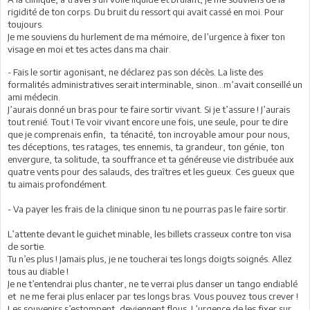
rigidité de ton corps. Du bruit du ressort qui avait cassé en moi. Pour
toujours.
Je me souviens du hurlement de ma mémoire, de l’urgence à fixer ton
visage en moi et tes actes dans ma chair.
- Fais le sortir agonisant, ne déclarez pas son décès. La liste des
formalités administratives serait interminable, sinon...m’avait conseillé un
ami médecin.
J’aurais donné un bras pour te faire sortir vivant. Si je t’assure ! J’aurais
tout renié. Tout ! Te voir vivant encore une fois, une seule, pour te dire
que je comprenais enfin, ta ténacité, ton incroyable amour pour nous,
tes déceptions, tes ratages, tes ennemis, ta grandeur, ton génie, ton
envergure, ta solitude, ta souffrance et ta généreuse vie distribuée aux
quatre vents pour des salauds, des traîtres et les gueux. Ces gueux que
tu aimais profondément.
- Va payer les frais de la clinique sinon tu ne pourras pas le faire sortir.
L’attente devant le guichet minable, les billets crasseux contre ton visa
de sortie.
Tu n’es plus ! Jamais plus, je ne toucherai tes longs doigts soignés. Allez
tous au diable !
Je ne t’entendrai plus chanter, ne te verrai plus danser un tango endiablé
et ne me ferai plus enlacer par tes longs bras. Vous pouvez tous crever !
Les souvenirs s’estompent, deviennent flous. L’urgence de les fixer sur