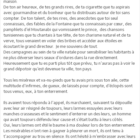
maison.
De ton air heureux, de tes grands rires, de ta cigarette que tu aspirais
avec gourmandise et du bonheur que tu distribuais autour de toi sans
compter. De ton talent, de tes rires, des anecdotes que toi seul
connaissais, des fables de la Fontaine que tu connaissais par cœur, des
pamphlets d’el Moutanabi qui vomissaient le prince, des chansons
tunisiennes que tu chantais à tue tête, de ton charisme naturel et de ta
verve, tous venaient en voler des bribes et accéder aux étoiles en
écoutant le grand directeur. Je me souviens de tout.
Des campagnes au sein de ta ville natale pour sensibiliser les habitants à
ne plus déverser leurs seaux d’ordures dans la rue directement.
Heureusement que tu es parti plus tôt que prévu, tu n’auras pas à voir le
grand dépotoir qu’est devenue ta ville, ton pays.
Tous les miséreux et va-nu-pieds que tu avais pris sous ton aile, cette
multitude d’infirmes, de gueux, de laissés pour compte, d’éclopés sont
tous venus, eux, à ton enterrement.
Ils avaient tous répondu à l’appel, ils marchaient, suivaient ta dépouille
avec leur air résigné de toujours, leurs larmes essuyées avec leurs
manches crasseuses et le sentiment d’enterrer un des leurs, un homme
qui avait toujours défendu leur cause et s’était battu à leurs côtés.
Oui, leurs larmes ont été le baume à ma douleur lors de ton enterrement.
Les misérables n’ont rien à gagner à pleurer un mort, ils ont tenu à
t’accompagner au trou en silence. Ils ont hésité à m’embrasser avec leurs