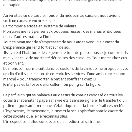
du papier.
Au vu et au su de tout le monde, du médecin au caissier, nous avions
sorti un cadavre encore en vie.
La tromperie érigée en système de valeurs.
Mon pays me fait penser aux poupées russes : des mafias emboitées
dans d’autres mafias à l’infini.
Tout ce beau monde s’empressait de nous aider avec un air entendu.
L’expérience qui rend fort et sûr de soi.
Ils avaient l’habitude de ce genre de tour de passe- passe. Je comprends
mieux les taux de mortalité dérisoires des cliniques. Tous morts chez eux,
et bon vent.
Le monsieur qui me suit dans les couloirs de la clinique me propose, avec
un clin d’œil salace et un air entendu les services d’une ambulance « bon
marché » pour transporter le patient souffrant chez lui.
Je n’ai pas eu la force de lui coller mon poing sur la figure.
La perfusion qui se balançait au dessus du chariot cabossé de tous les
côtés transbahutant papa sans vie était sensée signaler le transfert d’un
patient agonisant, personne n’était dupe mais la forme était respectée.
L’hypocrisie, le mensonge, la ruse et la schizophrénie sont le cadre de
cette société que je ne reconnais plus.
L’irrespect constitue son décor et la médiocrité sa trame.