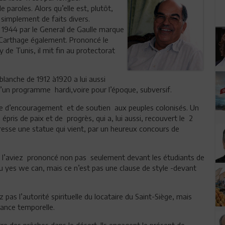
 paroles. Alors qu’elle est, plutôt,
t simplement de faits divers.
n 1944 par le General de Gaulle marque
e Carthage également. Prononcé le
 de Tunis, il mit fin au protectorat
lanche de 1912 à1920 a lui aussi
d’un programme hardi,voire pour l’époque, subversif.
ine d’encouragement et de soutien aux peuples colonisés. Un
pris de paix et de progrès, qui a, lui aussi, recouvert le 2
lui dresse une statue qui vient, par un heureux concours de
us l’aviez prononcé non pas seulement devant les étudiants de
u yes we can, mais ce n’est pas une clause de style -devant
 pas l’autorité spirituelle du locataire du Saint-Siège, mais
sance temporelle.
tre des prêches dans le désert. Ils engagent le présent de