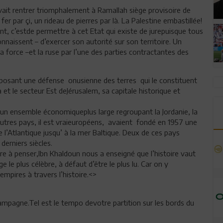
ait rentrer triomphalement à Ramallah siège provisoire de
 fer par çi, un rideau de pierres par là. La Palestine embastillée!
nt, c’estde permettre à cet Etat qui existe de jurepuisque tous
naissent – d’exercer son autorité sur son territoire. Un
la force –et la ruse par l’une des parties contractantes des
mposant une défense onusienne des terres qui le constituent
a et le secteur Est deJérusalem, sa capitale historique et
 un ensemble économiqueplus large regroupant la Jordanie, la
x autres pays, il est vraieuropéens, avaient fondé en 1957 une
’Atlantique jusqu’ à la mer Baltique. Deux de ces pays
derniers siècles.
re à penser,Ibn Khaldoun nous a enseigné que l’histoire vaut
e le plus célèbre, à défaut d’être le plus lu. Car on y
mpires à travers l’histoire.<
>
campagne.Tel est le tempo devotre partition sur les bords du