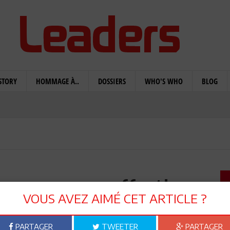
STORY
HOMMAGE À..
DOSSIERS
WHO'S WHO
BLOG
, encore un effort!
VOUS AVEZ AIMÉ CET ARTICLE ?
PARTAGER
TWEETER
PARTAGER