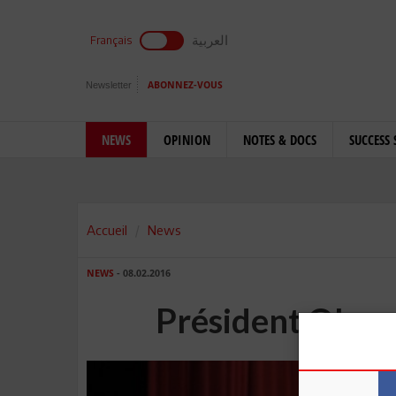
العربية
Français
Newsletter
ABONNEZ-VOUS
NEWS
OPINION
NOTES & DOCS
SUCCESS 
Accueil
News
NEWS
- 08.02.2016
Président Obama