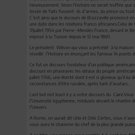
Heureusement. Sinon l’histoire ne serait truffée que de
tissée de faits fussent- ils d’armes, du prince ou tou
C’est ainsi que le discours de Brazzaville prononcé e
une date dans les relations franco africaines.Celui d
31juillet 1954 par Pierre –Mendes France, devant le Bey
imposé à la Tunisie depuis le 12 mai 1881.
Le président Wilson qui vous a précédé à la maison b
réveillé l’Histoire en énonçant les fameux 14 points 
Ce fut un discours fondateur d’un politique américa
discours en phaseavec les idéaux du peuple américain é
juillet 1766, une liberté dont il est si glorieux qu’il 
circonstances d’être ravalée, après tant d’avatars…
Last but not least il y a votre discours du Caire.Vo
l’Université égyptienne, médusés devant le chantre d
l’Univers.
A Rome, on aurait dit Urbi et Orbi .Certes, vous n’avez
vous avez le charisme du chef de la plus grande puis
A ce titre, vos propos, nous semble-t-il, sont loin d’ê