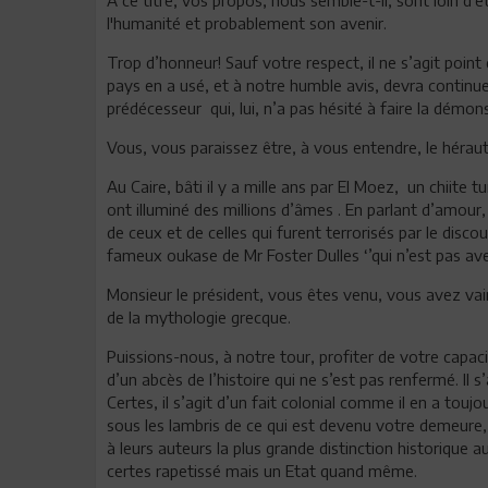
l'humanité et probablement son avenir.
Trop d’honneur! Sauf votre respect, il ne s’agit point 
pays en a usé, et à notre humble avis, devra continue
prédécesseur qui, lui, n’a pas hésité à faire la démo
Vous, vous paraissez être, à vous entendre, le héraut
Au Caire, bâti il y a mille ans par El Moez, un chiite 
ont illuminé des millions d’âmes . En parlant d’amour
de ceux et de celles qui furent terrorisés par le disc
fameux oukase de Mr Foster Dulles ‘’qui n’est pas ave
Monsieur le président, vous êtes venu, vous avez va
de la mythologie grecque.
Puissions-nous, à notre tour, profiter de votre capac
d’un abcès de l’histoire qui ne s’est pas renfermé. Il s
Certes, il s’agit d’un fait colonial comme il en a tou
sous les lambris de ce qui est devenu votre demeure,
à leurs auteurs la plus grande distinction historique a
certes rapetissé mais un Etat quand même.