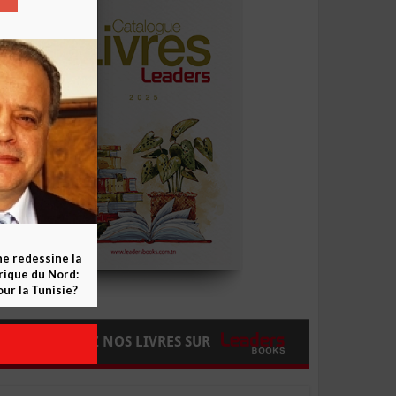
ne redessine la
frique du Nord:
ur la Tunisie?
COMMANDEZ NOS LIVRES SUR