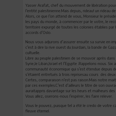
Yasser Arafat, chef du mouvement de libération pouv
l’entité palestinienne.Mais depuis, rideau! un rideau de
Alors, ce que l’on attend de vous, Monsieur le préside
les pays du monde, à commencer par le votre, le recon
territoire expurgé de toutes les colonies établies par 
accords d’Oslo.
Nous vous adjurons d’assurer ensuite sa survie en i
c’est à dire la rive ouest du Jourdain, la bande de Gaz
cultuelle.
Libre au peuple palestinien de se mouvoir après dans
Syrie,le Liban,Israel et l’Egypte .Rappelons-nous. Si
communauté économique qui s’est étendue depuis de l
s’étaient entretués à trois reprisesau cours des deux 
Certes, comparaison n’est pas raison.Mais notre mait
par ces exemples.C’est d’ailleurs le titre de son ouvrag
auraitappris davantage sur les heurs et malheurs des e
Vous allez, oserons-nous l’espérer, les faire relever.
Vous le pouvez, puisque tel a été le credo de votre 
fleuve éternel.