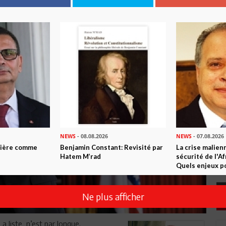
NEWS
- 08.08.2026
NEWS
- 07.08.2026
ntière comme
Benjamin Constant: Revisité par
La crise malien
Hatem M’rad
sécurité de l'A
Quels enjeux po
Ne plus afficher
.La liste n’est par longue.