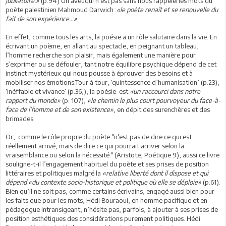
jubilatoire.»
(p.94) Un aveuqui n’est pas sans nous rappelerles mots du
poète palestinien Mahmoud Darwich :
«le poète renaît et se renouvelle du
fait de son expérience…»
.
En effet, comme tous les arts, la poésie a un rôle salutaire dans la vie. En
écrivant un poème, en allant au spectacle, en peignant un tableau,
l’homme recherche son plaisir, mais également une manière pour
s’exprimer ou se défouler, tant notre équilibre psychique dépend de cet
instinct mystérieux qui nous pousse à éprouver des besoins et à
mobiliser nos émotions.Tour à tour, ‘quintessence d’humanisation’ (p.23),
‘inéffable et vivance’ (p.36,), la poésie est
«un raccourci dans notre
rapport du monde»
(p. 107),
«le chemin le plus court pourvoyeur du face-à-
face de l’homme et de son existence»
, en dépit des surenchères et des
brimades.
Or, comme le rôle propre du poète "n'est pas de dire ce qui est
réellement arrivé, mais de dire ce qui pourrait arriver selon la
vraisemblance ou selon la nécessité." (Aristote, Poétique 9), aussi ce livre
souligne-t-il l’engagement habituel du poète et ses prises de position
littéraires et politiques malgré la
«relative liberté dont il dispose et qui
dépend «du contexte socio-historique et politique où elle se déploie»
(p.61).
Bien qu’il ne soit pas, comme certains écrivains, engagé aussi bien pour
les faits que pour les mots, Hédi Bouraoui, en homme pacifique et en
pédagogue intransigeant, n’hésite pas, parfois, à ajouter à ses prises de
position esthétiques des considérations purement politiques. Hédi