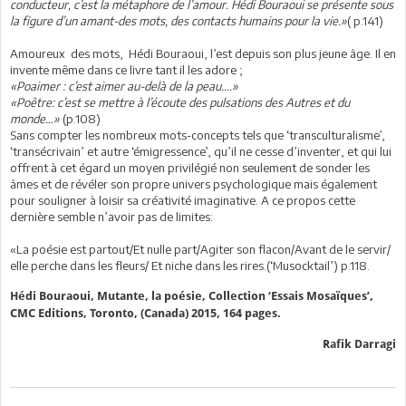
conducteur, c’est la métaphore de l’amour. Hédi Bouraoui se présente sous
la figure d’un amant-des mots, des contacts humains pour la vie.»
( p.141)
Amoureux des mots, Hédi Bouraoui, l’est depuis son plus jeune âge. Il en
invente même dans ce livre tant il les adore ;
«Poaimer : c’est aimer au-delà de la peau….»
«Poêtre: c’est se mettre à l’écoute des pulsations des Autres et du
monde…»
(p.108)
Sans compter les nombreux mots-concepts tels que ‘transculturalisme’,
‘transécrivain’ et autre ‘émigressence’, qu’il ne cesse d’inventer, et qui lui
offrent à cet égard un moyen privilégié non seulement de sonder les
âmes et de révéler son propre univers psychologique mais également
pour souligner à loisir sa créativité imaginative. A ce propos cette
dernière semble n’avoir pas de limites:
«La poésie est partout/Et nulle part/Agiter son flacon/Avant de le servir/
elle perche dans les fleurs/ Et niche dans les rires.(‘Musocktail’) p.118.
Hédi Bouraoui, Mutante, la poésie, Collection ‘Essais Mosaïques’,
CMC Editions, Toronto, (Canada) 2015, 164 pages.
Rafik Darragi