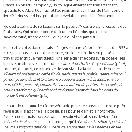
Français Robert Champigny, un collègue enseignant très attachant,
spécialiste d’Albert Camus, et l’écrivain américain Paul de Man, dont le
livre Blindness and Insight fut une révélation pour Hédi Bouraoui.
«Je dédie ce livre de réflexions sur la poésie:/A ces trois professeurs des
Etats-Unis/ Qui m’ont honoré de leur amitié… plus que de leur
savoir/Amitié/Trésor de vie… que je n’oublierai jamais!
Mais cette collection d’essais, rédigés sur une période s’étalant de 1993 à
2015,n’est pas un regard en arrière, quelques brèches du passé. C’est un
travail scientifique méticuleux, une série de réflexions sur la poésie, ses
heurs et malheurs en ce monde
«éclaté et perturbé d’aujourd’hui»
(p.129),
comme, d’abord, ce paradoxe de son statut à la fin du siècle dernier:
«Pourquoi poétiser en cette fin de siècle quand la poésie, ‘genre mineur’, ‘
parent pauvre de la littérature’ n’a souvent accès ni à la lecture, ni au
marché? Et pourtant, jamais, il n’y a eu autant de poètes, de recueils, de
revues poétiques qui paraissent et disparaissent de tous les coins du
monde francophone»
(p.13).
Ce paradoxe donne lieu à une véritable prise de conscience. Notre poète
révèle qu’il s’adonne à la poésie, pas pour le gain et la notoriété,
évidemment, mais poussé par un besoin viscéral, sans dévier d’un
«chemin de vie»
des plus exaltants, et qu’il n’a
«jamais séparé poésie et
vie, mais toujours opté de vivre la vie en poèmes. Et les poèmes en vie