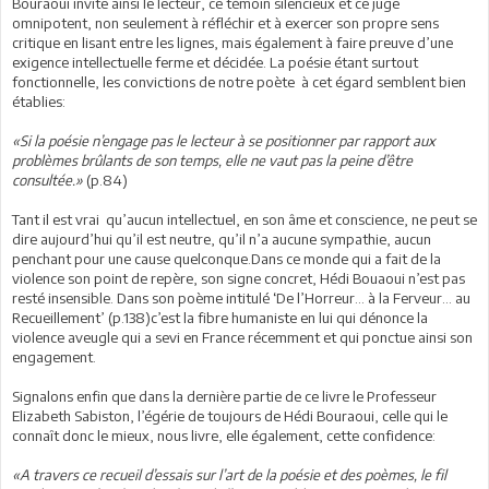
Bouraoui invite ainsi le lecteur, ce témoin silencieux et ce juge
omnipotent, non seulement à réfléchir et à exercer son propre sens
critique en lisant entre les lignes, mais également à faire preuve d’une
exigence intellectuelle ferme et décidée. La poésie étant surtout
fonctionnelle, les convictions de notre poète à cet égard semblent bien
établies:
«Si la poésie n’engage pas le lecteur à se positionner par rapport aux
problèmes brûlants de son temps, elle ne vaut pas la peine d’être
consultée.»
(p.84)
Tant il est vrai qu’aucun intellectuel, en son âme et conscience, ne peut se
dire aujourd’hui qu’il est neutre, qu’il n’a aucune sympathie, aucun
penchant pour une cause quelconque.Dans ce monde qui a fait de la
violence son point de repère, son signe concret, Hédi Bouaoui n’est pas
resté insensible. Dans son poème intitulé ‘De l’Horreur… à la Ferveur… au
Recueillement’ (p.138)c’est la fibre humaniste en lui qui dénonce la
violence aveugle qui a sevi en France récemment et qui ponctue ainsi son
engagement.
Signalons enfin que dans la dernière partie de ce livre le Professeur
Elizabeth Sabiston, l’égérie de toujours de Hédi Bouraoui, celle qui le
connaît donc le mieux, nous livre, elle également, cette confidence:
«A travers ce recueil d’essais sur l’art de la poésie et des poèmes, le fil