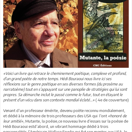
«Voici un livre qui retrace le cheminement poétique, complexe et profond,
d’un grand poète de notre temps. Hédi Bouraoui nous livre ici ses
réflexions sur le genre poétique en ses diverses formes (du prosème au
narratoème) tout en s’appuyant sur une panoplie de stratégies qui lui sont
propres. Sa démarche inclut le passé comme le futur, tout en étayant le
présent d’un vécu dans son contexte mondial éclaté…»
( 4e de couverture)
Venant d’un professeur émérite, devenu poète reconnu mondialement,
et dédié à la mémoire de trois professeurs des USA qui l’ont
«honoré de
leur amitié»
, Mutante, la poésie,ce nouveau livre d’essais sur la poésie de
Hédi Bouraoui estd’abord, un vibrant hommage dédié à trois
personnalités: l’Américain Wallace Fowlie qui fut son mentor aux USA, le