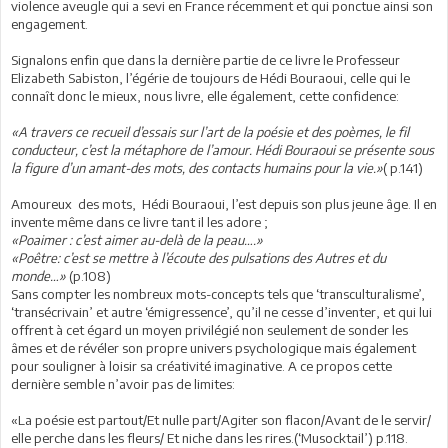
violence aveugle qui a sevi en France récemment et qui ponctue ainsi son
engagement.
Signalons enfin que dans la dernière partie de ce livre le Professeur
Elizabeth Sabiston, l’égérie de toujours de Hédi Bouraoui, celle qui le
connaît donc le mieux, nous livre, elle également, cette confidence:
«A travers ce recueil d’essais sur l’art de la poésie et des poèmes, le fil
conducteur, c’est la métaphore de l’amour. Hédi Bouraoui se présente sous
la figure d’un amant-des mots, des contacts humains pour la vie.»
( p.141)
Amoureux des mots, Hédi Bouraoui, l’est depuis son plus jeune âge. Il en
invente même dans ce livre tant il les adore ;
«Poaimer : c’est aimer au-delà de la peau….»
«Poêtre: c’est se mettre à l’écoute des pulsations des Autres et du
monde…»
(p.108)
Sans compter les nombreux mots-concepts tels que ‘transculturalisme’,
‘transécrivain’ et autre ‘émigressence’, qu’il ne cesse d’inventer, et qui lui
offrent à cet égard un moyen privilégié non seulement de sonder les
âmes et de révéler son propre univers psychologique mais également
pour souligner à loisir sa créativité imaginative. A ce propos cette
dernière semble n’avoir pas de limites:
«La poésie est partout/Et nulle part/Agiter son flacon/Avant de le servir/
elle perche dans les fleurs/ Et niche dans les rires.(‘Musocktail’) p.118.