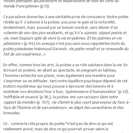
revues poétiques qui paraissent et disparaissent de tous les coins du
monde francophone»
(p.13).
Ce paradoxe donne lieu à une véritable prise de conscience. Notre poète
révèle qu’il s’adonne à la poésie, pas pour le gain et la notoriété,
évidemment, mais poussé par un besoin viscéral, sans dévier d’un
«chemin de vie»
des plus exaltants, et qu’il n’a
«jamais séparé poésie et
vie, mais toujours opté de vivre la vie en poèmes. Et les poèmes en vie
jubilatoire.»
(p.94) Un aveuqui n’est pas sans nous rappelerles mots du
poète palestinien Mahmoud Darwich :
«le poète renaît et se renouvelle du
fait de son expérience…»
.
En effet, comme tous les arts, la poésie a un rôle salutaire dans la vie. En
écrivant un poème, en allant au spectacle, en peignant un tableau,
l’homme recherche son plaisir, mais également une manière pour
s’exprimer ou se défouler, tant notre équilibre psychique dépend de cet
instinct mystérieux qui nous pousse à éprouver des besoins et à
mobiliser nos émotions.Tour à tour, ‘quintessence d’humanisation’ (p.23),
‘inéffable et vivance’ (p.36,), la poésie est
«un raccourci dans notre
rapport du monde»
(p. 107),
«le chemin le plus court pourvoyeur du face-à-
face de l’homme et de son existence»
, en dépit des surenchères et des
brimades.
Or, comme le rôle propre du poète "n'est pas de dire ce qui est
réellement arrivé, mais de dire ce qui pourrait arriver selon la