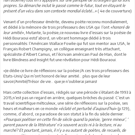
propres. Sa démarche inclut le passé comme le futur, tout en étayant le
présent d’un vécu dans son contexte mondial éclaté…»
( 4e de couverture)
Venant d’un professeur émérite, devenu poète reconnu mondialement,
et dédié à la mémoire de trois professeurs des USA qui l’ont
«honoré de
leur amitié»
, Mutante, la poésie,ce nouveau livre d’essais sur la poésie de
Hédi Bouraoui estd’abord, un vibrant hommage dédié à trois
personnalités: l’Américain Wallace Fowlie qui fut son mentor aux USA, le
Français Robert Champigny, un collègue enseignant très attachant,
spécialiste d’Albert Camus, et l’écrivain américain Paul de Man, dont le
livre Blindness and Insight fut une révélation pour Hédi Bouraoui.
«Je dédie ce livre de réflexions sur la poésie:/A ces trois professeurs des
Etats-Unis/ Qui m’ont honoré de leur amitié… plus que de leur
savoir/Amitié/Trésor de vie… que je n’oublierai jamais!
Mais cette collection d’essais, rédigés sur une période s’étalant de 1993 à
2015,n’est pas un regard en arrière, quelques brèches du passé. C’est un
travail scientifique méticuleux, une série de réflexions sur la poésie, ses
heurs et malheurs en ce monde
«éclaté et perturbé d’aujourd’hui»
(p.129),
comme, d’abord, ce paradoxe de son statut à la fin du siècle dernier:
«Pourquoi poétiser en cette fin de siècle quand la poésie, ‘genre mineur’, ‘
parent pauvre de la littérature’ n’a souvent accès ni à la lecture, ni au
marché? Et pourtant, jamais, il n’y a eu autant de poètes, de recueils, de