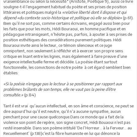
vraisemblance ou selon la nécessité." (Aristote, Poétique 9), aussi ce livre
souligne-t-il l’engagement habituel du poète et ses prises de position
littéraires et politiques malgré la
«relative liberté dont il dispose et qui
dépend «du contexte socio-historique et politique où elle se déploie»
(p.61).
Bien qu’il ne soit pas, comme certains écrivains, engagé aussi bien pour
les faits que pour les mots, Hédi Bouraoui, en homme pacifique et en
pédagogue intransigeant, n’hésite pas, parfois, à ajouter à ses prises de
position esthétiques des considérations purement politiques. Hédi
Bouraoui invite ainsi le lecteur, ce témoin silencieux et ce juge
omnipotent, non seulement à réfléchir et à exercer son propre sens
critique en lisant entre les lignes, mais également à faire preuve d’une
exigence intellectuelle ferme et décidée. La poésie étant surtout
fonctionnelle, les convictions de notre poète à cet égard semblent bien
établies:
«Si la poésie n’engage pas le lecteur à se positionner par rapport aux
problèmes brûlants de son temps, elle ne vaut pas la peine d’être
consultée.»
(p.84)
Tant il est vrai qu’aucun intellectuel, en son âme et conscience, ne peut se
dire aujourd’hui qu’il est neutre, qu’il n’a aucune sympathie, aucun
penchant pour une cause quelconque.Dans ce monde qui a fait de la
violence son point de repère, son signe concret, Hédi Bouaoui n’est pas
resté insensible. Dans son poème intitulé ‘De l’Horreur… à la Ferveur… au
Recueillement’ (p.138)c’est la fibre humaniste en lui qui dénonce la