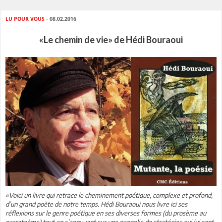
LU POUR VOUS
- 08.02.2016
«Le chemin de vie» de Hédi Bouraoui
«Voici un livre qui retrace le cheminement poétique, complexe et profond,
d’un grand poète de notre temps. Hédi Bouraoui nous livre ici ses
réflexions sur le genre poétique en ses diverses formes (du prosème au
narratoème) tout en s’appuyant sur une panoplie de stratégies qui lui sont