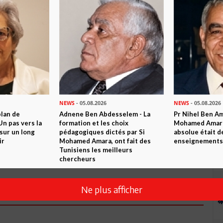
Commenter
NEWS
- 05.08.2026
NEWS
- 05.08.2026
plan de
Adnene Ben Abdesselem - La
Pr Nihel Ben Am
n pas vers la
formation et les choix
Mohamed Amara:
sur un long
pédagogiques dictés par Si
absolue était d
ir
Mohamed Amara, ont fait des
enseignements 
Tunisiens les meilleurs
Envoyer
chercheurs
Ne plus afficher