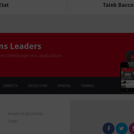
Etat
Taieb Bacco
ons Leaders
ez télécharger nos applications
LEADERS TV
SUCCESS STORY
OPINIONS
TENDANCE
Annuaire de personnalités
Contact