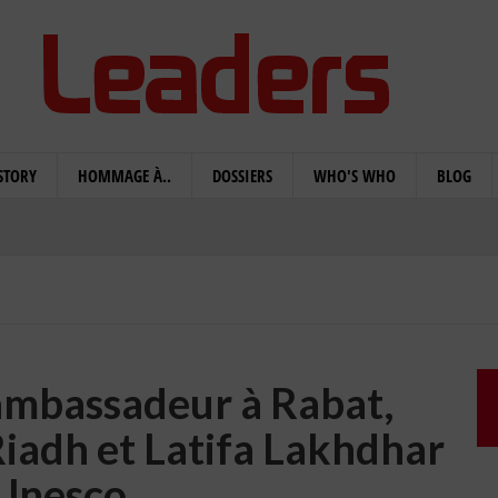
STORY
HOMMAGE À..
DOSSIERS
WHO'S WHO
BLOG
ambassadeur à Rabat,
iadh et Latifa Lakhdhar
'Unesco