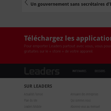
Un gouvernement sans secrétaires d’
Téléchargez les applicati
Pour emporter Leaders partout avec vous, vous pouv
gratuites sur le « store » de votre appareil.
PARTENAIRES
DOSSIERS
SUR LEADERS
Actualités Tunisie
Annuaire des entreprises
Plan du site
Qui sommes nous
Leaders Mobile
Abonnez-vous au mensuel