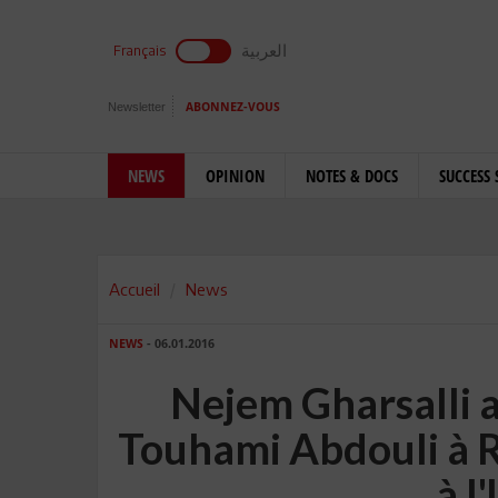
العربية
Français
Newsletter
ABONNEZ-VOUS
NEWS
OPINION
NOTES & DOCS
SUCCESS 
Accueil
News
NEWS
- 06.01.2016
Nejem Gharsalli 
Touhami Abdouli à R
à l