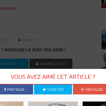
 ministres
n ami
Imprimer
 ? PARTAGEZ-LE AVEC VOS AMIS !
TWEETER
ABONNEZ-VOUS
VOUS AVEZ AIMÉ CET ARTICLE ?
R CET ARTICLE
PARTAGER
TWEETER
PARTAGER
2
Commentaires