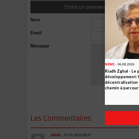
Ecrire un commentaire
Nom
Email
Message
NEWS
- 06.08.2026
Riadh Zghal - Le 
développement: U
décentralisation 
chemin à parcour
Les Commentaires
ABDEL
- 07-01-2016 09:37