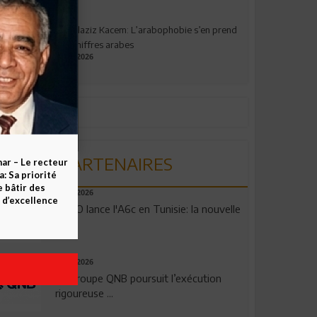
Abdelaziz Kacem: L’arabophobie s’en prend
aux chiffres arabes
09.07.2026
PARTENAIRES
ar – Le recteur
 Sa priorité
e bâtir des
04.08.2026
d’excellence
OPPO lance l'A6c en Tunisie: la nouvelle
...
29.07.2026
Le Groupe QNB poursuit l’exécution
rigoureuse ...