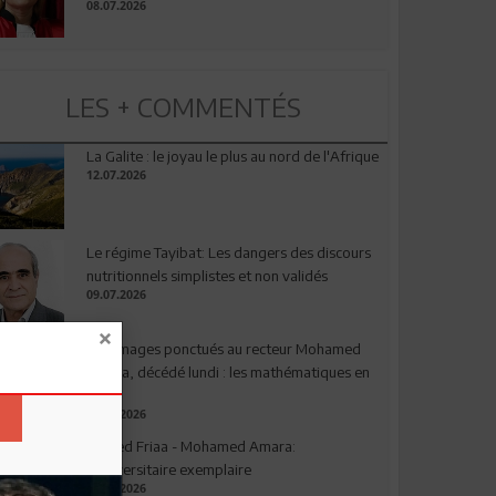
08.07.2026
LES + COMMENTÉS
La Galite : le joyau le plus au nord de l'Afrique
12.07.2026
Le régime Tayibat: Les dangers des discours
nutritionnels simplistes et non validés
09.07.2026
Hommages ponctués au recteur Mohamed
Amara, décédé lundi : les mathématiques en
deuil
03.08.2026
Ahmed Friaa - Mohamed Amara:
l’Universitaire exemplaire
04.08.2026