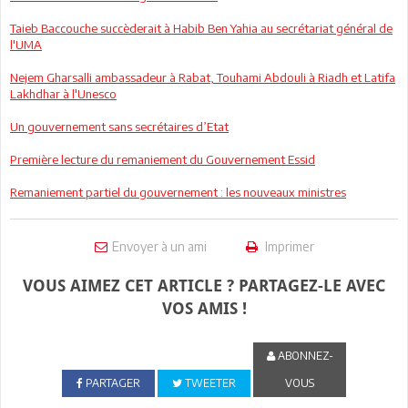
Taieb Baccouche succèderait à Habib Ben Yahia au secrétariat général de
l'UMA
Nejem Gharsalli ambassadeur à Rabat, Touhami Abdouli à Riadh et Latifa
Lakhdhar à l'Unesco
Un gouvernement sans secrétaires d’Etat
Première lecture du remaniement du Gouvernement Essid
Remaniement partiel du gouvernement : les nouveaux ministres
Envoyer à un ami
Imprimer
VOUS AIMEZ CET ARTICLE ? PARTAGEZ-LE AVEC
VOS AMIS !
ABONNEZ-
PARTAGER
TWEETER
VOUS