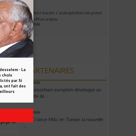
Abdelaziz Kacem: L’arabophobie s’en prend
aux chiffres arabes
09.07.2026
PARTENAIRES
esselem - La
s choix
ctés par Si
06.08.2026
 ont fait des
Un consortium européen développe un
eilleurs
modèle de ...
04.08.2026
OPPO lance l'A6c en Tunisie: la nouvelle
...