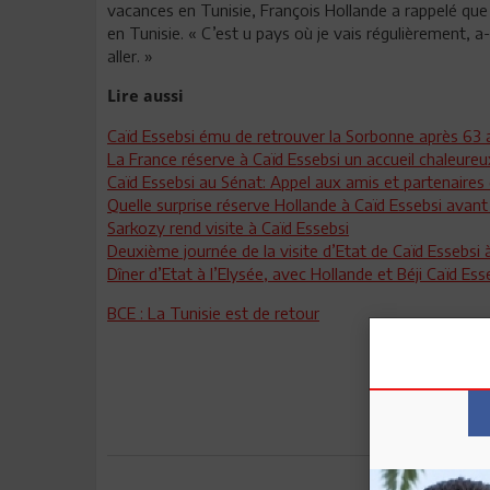
vacances en Tunisie, François Hollande a rappelé que d
en Tunisie. « C’est u pays où je vais régulièrement, a-
aller. »
Lire aussi
Caïd Essebsi ému de retrouver la Sorbonne après 63 
La France réserve à Caïd Essebsi un accueil chaleureu
Caïd Essebsi au Sénat: Appel aux amis et partenaires 
Quelle surprise réserve Hollande à Caïd Essebsi avan
Sarkozy rend visite à Caïd Essebsi
Deuxième journée de la visite d’Etat de Caïd Essebsi
Dîner d’Etat à l’Elysée, avec Hollande et Béji Caïd Ess
BCE : La Tunisie est de retour
Envoyer à u