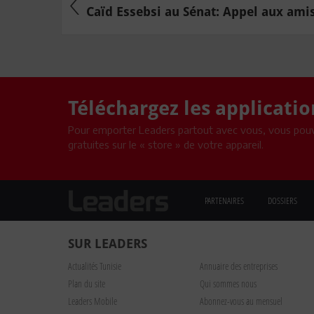
Caïd Essebsi au Sénat: Appel aux amis 
Téléchargez les applicati
Pour emporter Leaders partout avec vous, vous pouv
gratuites sur le « store » de votre appareil.
PARTENAIRES
DOSSIERS
SUR LEADERS
Actualités Tunisie
Annuaire des entreprises
Plan du site
Qui sommes nous
Leaders Mobile
Abonnez-vous au mensuel