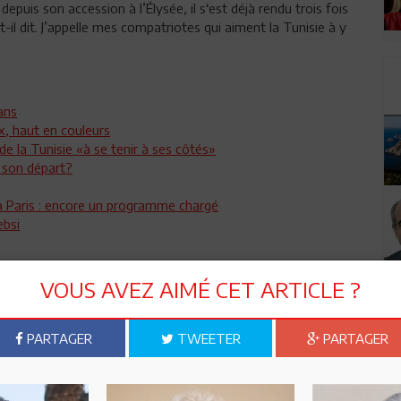
epuis son accession à l’Élysée, il s‘est déjà rendu trois fois
t-il dit. J’appelle mes compatriotes qui aiment la Tunisie à y
ans
x, haut en couleurs
de la Tunisie «à se tenir à ses côtés»
t son départ?
 à Paris : encore un programme chargé
ebsi
VOUS AVEZ AIMÉ CET ARTICLE ?
PARTAGER
TWEETER
PARTAGER
n ami
Imprimer