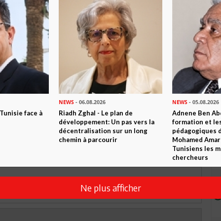
 ? PARTAGEZ-LE AVEC VOS AMIS !
TWEETER
ABONNEZ-VOUS
R CET ARTICLE
NEWS
- 06.08.2026
NEWS
- 05.08.2026
 Tunisie face à
Riadh Zghal - Le plan de
Adnene Ben Abd
0
Commentaires
développement: Un pas vers la
formation et le
décentralisation sur un long
pédagogiques di
chemin à parcourir
Mohamed Amara,
Commenter
Tunisiens les m
chercheurs
Ne plus afficher