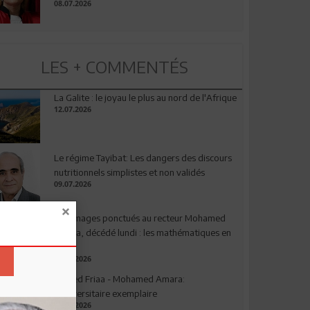
08.07.2026
LES + COMMENTÉS
La Galite : le joyau le plus au nord de l'Afrique
12.07.2026
Le régime Tayibat: Les dangers des discours
nutritionnels simplistes et non validés
09.07.2026
Hommages ponctués au recteur Mohamed
Amara, décédé lundi : les mathématiques en
deuil
03.08.2026
Ahmed Friaa - Mohamed Amara:
l’Universitaire exemplaire
04.08.2026