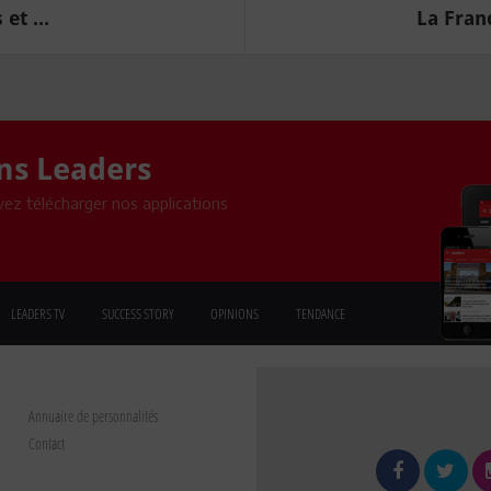
et ...
La Franc
ons Leaders
ez télécharger nos applications
LEADERS TV
SUCCESS STORY
OPINIONS
TENDANCE
Annuaire de personnalités
Contact