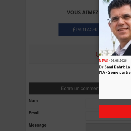
VOUS AIMEZ CET ARTICLE
PARTAGER
COMMENTE
NEWS
- 06.08.2026
Dr Sami Bahri: La
l'IA - 2ème partie
Ecrire un commentaire
Nom
Email
Message