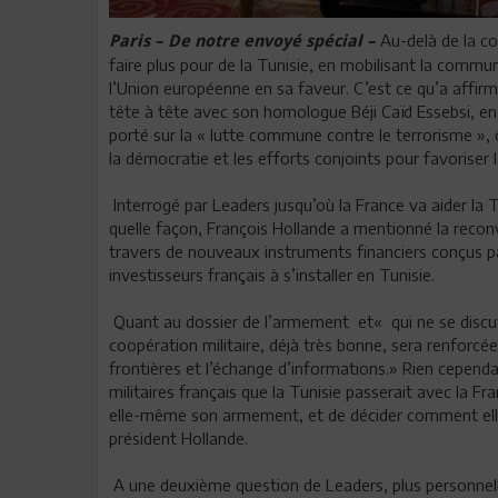
Au-delà de la co
Paris – De notre envoyé spécial –
faire plus pour de la Tunisie, en mobilisant la commun
l’Union européenne en sa faveur. C’est ce qu’a affirm
tête à tête avec son homologue Béji Caïd Essebsi, en 
porté sur la « lutte commune contre le terrorisme »,
la démocratie et les efforts conjoints pour favoriser la
Interrogé par Leaders jusqu’où la France va aider l
quelle façon, François Hollande a mentionné la recon
travers de nouveaux instruments financiers conçus pa
investisseurs français à s’installer en Tunisie.
Quant au dossier de l’armement et« qui ne se discut
coopération militaire, déjà très bonne, sera renforc
frontières et l’échange d’informations.» Rien cepend
militaires français que la Tunisie passerait avec la Fr
elle-même son armement, et de décider comment elle 
président Hollande.
A une deuxième question de Leaders, plus personnelle