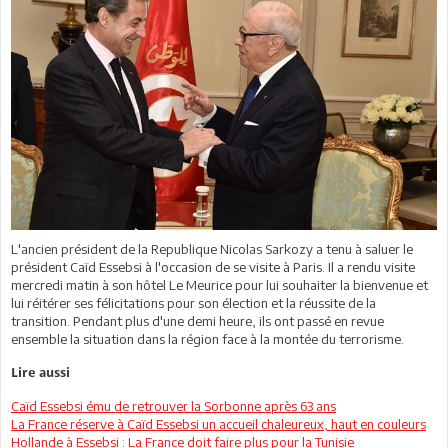
L'ancien président de la Republique Nicolas Sarkozy a tenu à saluer le
président Caïd Essebsi à l'occasion de se visite à Paris. Il a rendu visite
mercredi matin à son hôtel Le Meurice pour lui souhaiter la bienvenue et
lui réitérer ses félicitations pour son élection et la réussite de la
transition. Pendant plus d'une demi heure, ils ont passé en revue
ensemble la situation dans la région face à la montée du terrorisme.
Lire aussi
Caïd Essebsi ému de retrouver la Sorbonne après 63 ans
La France réserve à Caïd Essebsi un accueil chaleureux, haut en couleurs
Hollande à Essebsi : La France doit faire plus pour la Tunisie