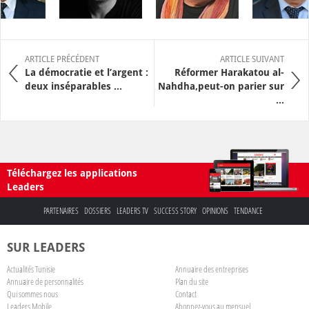
ARTICLE PRÉCÉDENT
ARTICLE SUIVANT
La démocratie et l’argent :
Réformer Harakatou al-
deux inséparables ...
Nahdha,peut-on parier sur
...
Téléchargez les applications
Leaders
PARTENAIRES
DOSSIERS
LEADERS TV
SUCCESS STORY
OPINIONS
TENDANCE
SUR LEADERS
Actualités Tunisie
Annuaire des entreprises
Annuaire de personnalités
Plan du site
Qui sommes nous
Contact
Leaders Mobile
Abonnez-vous au mensuel