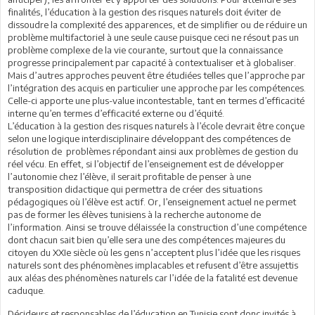
finalités, l’éducation à la gestion des risques naturels doit éviter de
dissoudre la complexité des apparences, et de simplifier ou de réduire un
problème multifactoriel à une seule cause puisque ceci ne résout pas un
problème complexe de la vie courante, surtout que la connaissance
progresse principalement par capacité à contextualiser et à globaliser.
Mais d’autres approches peuvent être étudiées telles que l’approche par
l’intégration des acquis en particulier une approche par les compétences.
Celle-ci apporte une plus-value incontestable, tant en termes d’efficacité
interne qu’en termes d’efficacité externe ou d’équité.
L’éducation à la gestion des risques naturels à l’école devrait être conçue
selon une logique interdisciplinaire développant des compétences de
résolution de problèmes répondant ainsi aux problèmes de gestion du
réel vécu. En effet, si l’objectif de l’enseignement est de développer
l’autonomie chez l’élève, il serait profitable de penser à une
transposition didactique qui permettra de créer des situations
pédagogiques où l’élève est actif. Or, l’enseignement actuel ne permet
pas de former les élèves tunisiens à la recherche autonome de
l’information. Ainsi se trouve délaissée la construction d’une compétence
dont chacun sait bien qu’elle sera une des compétences majeures du
citoyen du XXIe siècle où les gens n’acceptent plus l’idée que les risques
naturels sont des phénomènes implacables et refusent d’être assujettis
aux aléas des phénomènes naturels car l’idée de la fatalité est devenue
caduque.
Décideurs et responsables de l’éducation en Tunisie sont donc invités à