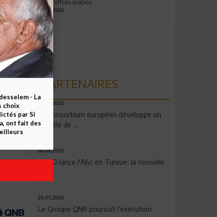
aux chiffres arabes
09.07.2026
PARTENAIRES
esselem - La
06.08.2026
s choix
Un consortium européen développe un
ctés par Si
 ont fait des
modèle de ...
eilleurs
04.08.2026
OPPO lance l'A6c en Tunisie: la nouvelle
...
29.07.2026
Le Groupe QNB poursuit l’exécution