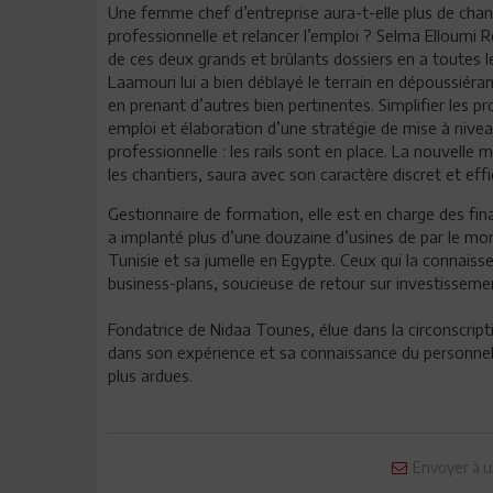
Une femme chef d’entreprise aura-t-elle plus de cha
professionnelle et relancer l’emploi ? Selma Elloumi 
de ces deux grands et brûlants dossiers en a toutes l
Laamouri lui a bien déblayé le terrain en dépoussiéra
en prenant d’autres bien pertinentes. Simplifier les p
emploi et élaboration d’une stratégie de mise à nive
professionnelle : les rails sont en place. La nouvelle m
les chantiers, saura avec son caractère discret et ef
Gestionnaire de formation, elle est en charge des fin
a implanté plus d’une douzaine d’usines de par le mond
Tunisie et sa jumelle en Egypte. Ceux qui la connaiss
business-plans, soucieuse de retour sur investissem
Fondatrice de Nidaa Tounes, élue dans la circonscript
dans son expérience et sa connaissance du personnel
plus ardues.
Envoyer à u