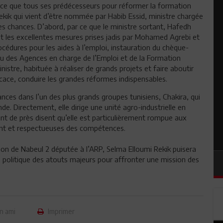
nce que tous ses prédécesseurs pour réformer la formation
Rekik qui vient d’être nommée par Habib Essid, ministre chargée
es chances. D’abord, par ce que le ministre sortant, Hafedh
nt les excellentes mesures prises jadis par Mohamed Agrebi et
rocédures pour les aides à l’emploi, instauration du chèque-
au des Agences en charge de l’Emploi et de la Formation
inistre, habituée à réaliser de grands projets et faire aboutir
ficace, conduire les grandes réformes indispensables.
ances dans l’un des plus grands groupes tunisiens, Chakira, qui
e. Directement, elle dirige une unité agro-industrielle en
ent de près disent qu’elle est particulièrement rompue aux
ent et respectueuses des compétences.
ion de Nabeul 2 députée à l’ARP, Selma Elloumi Rekik puisera
 politique des atouts majeurs pour affronter une mission des
n ami
Imprimer