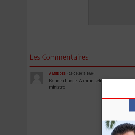
Les Commentaires
A MEDDEB
- 25-01-2015 19:04
Bonne chance. A mme selma la politique et 
ministre