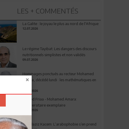
LES + COMMENTÉS
La Galite : le joyau le plus au nord de l'Afrique
12.07.2026
Le régime Tayibat: Les dangers des discours
nutritionnels simplistes et non validés
09.07.2026
Hommages ponctués au recteur Mohamed
Amara, décédé lundi : les mathématiques en
deuil
03.08.2026
Ahmed Friaa - Mohamed Amara:
l’Universitaire exemplaire
04.08.2026
Abdelaziz Kacem: L’arabophobie s’en prend