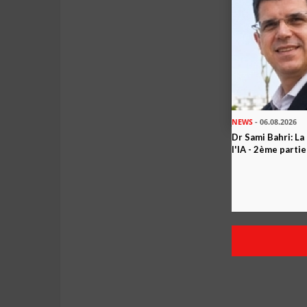
NEWS
- 06.08.2026
Dr Sami Bahri: La
l'IA - 2ème partie