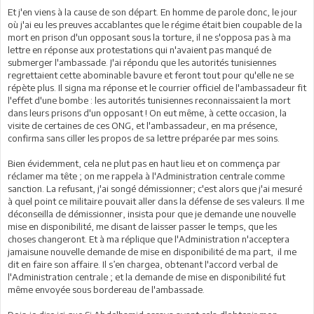
Et j'en viens à la cause de son départ. En homme de parole donc, le jour
où j'ai eu les preuves accablantes que le régime était bien coupable de la
mort en prison d'un opposant sous la torture, il ne s'opposa pas à ma
lettre en réponse aux protestations qui n'avaient pas manqué de
submerger l'ambassade. J'ai répondu que les autorités tunisiennes
regrettaient cette abominable bavure et feront tout pour qu'elle ne se
répète plus. Il signa ma réponse et le courrier officiel de l'ambassadeur fit
l'effet d'une bombe : les autorités tunisiennes reconnaissaient la mort
dans leurs prisons d'un opposant ! On eut même, à cette occasion, la
visite de certaines de ces ONG, et l'ambassadeur, en ma présence,
confirma sans ciller les propos de sa lettre préparée par mes soins.
Bien évidemment, cela ne plut pas en haut lieu et on commença par
réclamer ma tête ; on me rappela à l'Administration centrale comme
sanction. La refusant, j'ai songé démissionner; c'est alors que j'ai mesuré
à quel point ce militaire pouvait aller dans la défense de ses valeurs. Il me
déconseilla de démissionner, insista pour que je demande une nouvelle
mise en disponibilité, me disant de laisser passer le temps, que les
choses changeront. Et à ma réplique que l'Administration n'acceptera
jamaisune nouvelle demande de mise en disponibilité de ma part, il me
dit en faire son affaire. Il s’en chargea, obtenant l'accord verbal de
l'Administration centrale ; et la demande de mise en disponibilité fut
même envoyée sous bordereau de l'ambassade.