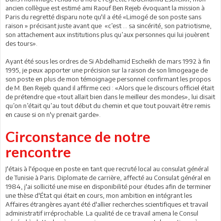
ancien collègue est estimé ami Raouf Ben Rejeb évoquant la mission à
Paris du regretté disparu note qu'il a été «Limogé de son poste sans
raison » précisant juste avant que «c’est … sa sincérité, son patriotisme,
son attachement aux institutions plus qu’aux personnes qui lui jouèrent
des tours».
Ayant été sous les ordres de Si Abdelhamid Escheikh de mars 1992 à fin
1995, je peux apporter une précision sur la raison de son limogeage de
son poste en plus de mon témoignage personnel confirmant les propos
de M. Ben Rejeb quand il affirme ceci : «Alors que le discours officiel était
de prétendre que «tout allait bien dans le meilleur des mondes», lui disait
qu’on n’était qu’au tout début du chemin et que tout pouvait être remis
en cause si on n'y prenait garde».
Circonstance de notre
rencontre
J'étais à l'époque en poste en tant que recruté local au consulat général
de Tunisie à Paris. Diplomate de carrière, affecté au Consulat général en
1984, j'ai sollicité une mise en disponibilité pour études afin de terminer
une thèse d'État qui était en cours, mon ambition en intégrant les
Affaires étrangères ayant été d'allier recherches scientifiques et travail
administratif irréprochable. La qualité de ce travail amena le Consul