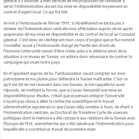
général à s'attacher à mes services en me proposant de continuer à
servir l'Administration durant ma mise en disponibilité moyennant un
contrat d'agent local. Ce qui fut fait.
Arrivé à l'Ambassade en février 1991, Si Abdelhamid ne tarda pas à
obtenir de l'Administration centrale mon affectation auprès de lui après
suspension de ma mise en disponibilité et du contrat de local au Consulat
général. C'est donc en réintégrant mon corps d'origine que je fus nommé
Conseiller social à l'Ambassade chargé de l'unité des droits de
l'Homme.Cette unité venait d'être créée suite à la détérioration de la
situation à ce niveau en Tunisie; on estima donc nécessaire de contrer la
campagne qui visait notre pays.
En m'appelant auprès de lui, l'ambassadeur savait compter sur mon
patriotisme et ma plume pour défendre la Tunisie maltraitée. C'est ce
qu'il me dit en me recevant dans son bureau. Je me rappelle lui avoir
répondu, en mettant la forme, que si j'avais demandé une mise en
disponibilité pour études, c'était que je pensais intégrer l'université
n'ayant pas réussi à allier la recherche scientifique et le travail
administratif.Je signalerais ici que j'avais déjà soutenu à Tunis, en étant à
l'Administration centrale, un Doctorat de Troisième Cycle de sciences
politiques dont le mémoire a été consacré aux relations de la Tunisie avec
l'Europe de l'Est, unerecherche qui a été saluée par l'Administration pour
laquelle elle a constitué un travail de première main.