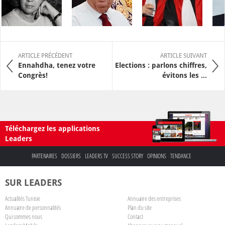
ARTICLE PRÉCÉDENT
ARTICLE SUIVANT
Ennahdha, tenez votre
Elections : parlons chiffres,
Congrès!
évitons les ...
Téléchargez les applications
Leaders
PARTENAIRES
DOSSIERS
LEADERS TV
SUCCESS STORY
OPINIONS
TENDANCE
SUR LEADERS
Actualités Tunisie
Annuaire des entreprises
Annuaire de personnalités
Plan du site
Qui sommes nous
Contact