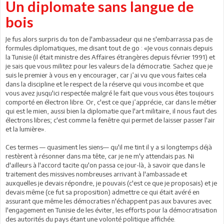
Un diplomate sans langue de
bois
Je fus alors surpris du ton de l'ambassadeur qui ne s'embarrassa pas de
formules diplomatiques, me disant tout de go : «Je vous connais depuis
la Tunisie (il était ministre des Affaires étrangères depuis février 1991) et
je sais que vous militez pour les valeurs de la démocratie. Sachez que je
suis le premier à vous en y encourager, car j’ai vu que vous faites cela
dans la discipline et le respect de la réserve qui vous incombe et que
vous avez jusqu'ici respectée malgré le fait que vous vous êtes toujours
comporté en électron libre. Or, c'est ce que j’apprécie, car dans le métier
qui est le mien, aussi bien la diplomatie que l'art militaire, il nous faut des
électrons libres; c'est comme la fenêtre qui permet de laisser passer l'air
et la lumière».
Ces termes — quasiment les siens— qu'il me tint il y a si longtemps déjà
restèrent à résonner dans ma tête, car je ne m'y attendais pas. Ni
d'ailleurs à l'accord tacite qu'on passa ce jour-là, à savoir que dans le
traitement des missives nombreuses arrivant à l'ambassade et
auxquelles je devais répondre, je pouvais (c'est ce que je proposais) et je
devais même (ce fut sa proposition) admettre ce qui était avéré en
assurant que même les démocraties n'échappent pas aux bavures avec
l'engagement en Tunisie de les éviter, les efforts pour la démocratisation
des autorités du pays étant une volonté politique affichée.