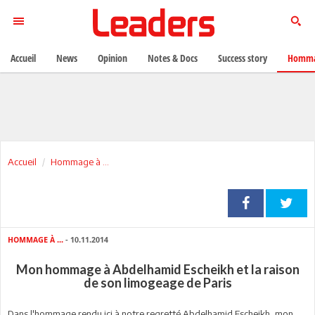
Accueil
News
Opinion
Notes & Docs
Success story
Homma
Accueil
Hommage à ...
HOMMAGE À ...
- 10.11.2014
Mon hommage à Abdelhamid Escheikh et la raison
de son limogeage de Paris
Dans l'hommage rendu ici à notre regretté Abdelhamid Escheikh, mon