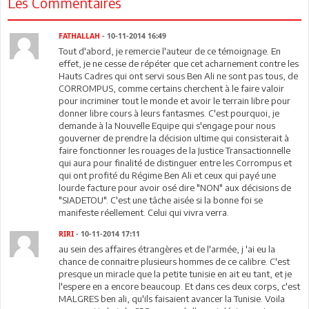
Les Commentaires
FATHALLAH
- 10-11-2014 16:49
Tout d'abord, je remercie l'auteur de ce témoignage. En
effet, je ne cesse de répéter que cet acharnement contre les
Hauts Cadres qui ont servi sous Ben Ali ne sont pas tous, de
CORROMPUS, comme certains cherchent à le faire valoir
pour incriminer tout le monde et avoir le terrain libre pour
donner libre cours à leurs fantasmes. C'est pourquoi, je
demande à la Nouvelle Equipe qui s'engage pour nous
gouverner de prendre la décision ultime qui consisterait à
faire fonctionner les rouages de la Justice Transactionnelle
qui aura pour finalité de distinguer entre les Corrompus et
qui ont profité du Régime Ben Ali et ceux qui payé une
lourde facture pour avoir osé dire "NON" aux décisions de
"SIADETOU". C'est une tâche aisée si la bonne foi se
manifeste réellement. Celui qui vivra verra.
RIRI
- 10-11-2014 17:11
au sein des affaires étrangères et de l'armée, j 'ai eu la
chance de connaitre plusieurs hommes de ce calibre. C'est
presque un miracle que la petite tunisie en ait eu tant, et je
l'espere en a encore beaucoup. Et dans ces deux corps, c'est
MALGRES ben ali, qu'ils faisaient avancer la Tunisie. Voila