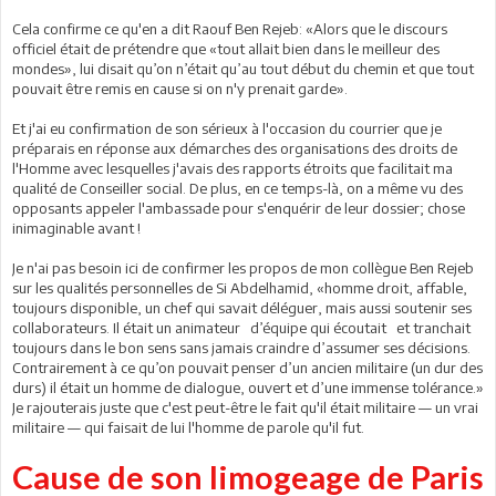
Cela confirme ce qu'en a dit Raouf Ben Rejeb: «Alors que le discours
officiel était de prétendre que «tout allait bien dans le meilleur des
mondes», lui disait qu’on n’était qu’au tout début du chemin et que tout
pouvait être remis en cause si on n'y prenait garde».
Et j'ai eu confirmation de son sérieux à l'occasion du courrier que je
préparais en réponse aux démarches des organisations des droits de
l'Homme avec lesquelles j'avais des rapports étroits que facilitait ma
qualité de Conseiller social. De plus, en ce temps-là, on a même vu des
opposants appeler l'ambassade pour s'enquérir de leur dossier; chose
inimaginable avant !
Je n'ai pas besoin ici de confirmer les propos de mon collègue Ben Rejeb
sur les qualités personnelles de Si Abdelhamid, «homme droit, affable,
toujours disponible, un chef qui savait déléguer, mais aussi soutenir ses
collaborateurs. Il était un animateur d’équipe qui écoutait et tranchait
toujours dans le bon sens sans jamais craindre d’assumer ses décisions.
Contrairement à ce qu’on pouvait penser d’un ancien militaire (un dur des
durs) il était un homme de dialogue, ouvert et d’une immense tolérance.»
Je rajouterais juste que c'est peut-être le fait qu'il était militaire — un vrai
militaire — qui faisait de lui l'homme de parole qu'il fut.
Cause de son limogeage de Paris