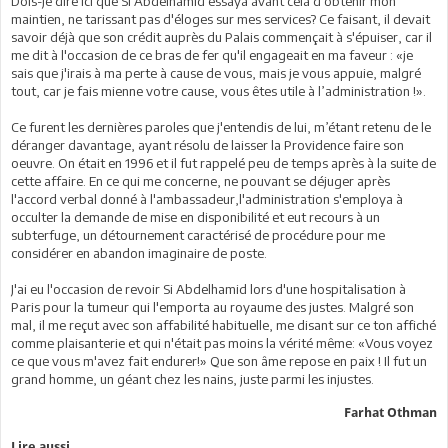
Dois-je dire ici que Si Abdelhamid essaya avant cela d'obtenir mon
maintien, ne tarissant pas d'éloges sur mes services? Ce faisant, il devait
savoir déjà que son crédit auprès du Palais commençait à s'épuiser, car il
me dit à l'occasion de ce bras de fer qu'il engageait en ma faveur : «je
sais que j'irais à ma perte à cause de vous, mais je vous appuie, malgré
tout, car je fais mienne votre cause, vous êtes utile à l’administration !».
Ce furent les dernières paroles que j'entendis de lui, m’étant retenu de le
déranger davantage, ayant résolu de laisser la Providence faire son
oeuvre. On était en 1996 et il fut rappelé peu de temps après à la suite de
cette affaire. En ce qui me concerne, ne pouvant se déjuger après
l'accord verbal donné à l'ambassadeur,l'administration s'employa à
occulter la demande de mise en disponibilité et eut recours à un
subterfuge, un détournement caractérisé de procédure pour me
considérer en abandon imaginaire de poste.
J'ai eu l'occasion de revoir Si Abdelhamid lors d'une hospitalisation à
Paris pour la tumeur qui l'emporta au royaume des justes. Malgré son
mal, il me reçut avec son affabilité habituelle, me disant sur ce ton affiché
comme plaisanterie et qui n'était pas moins la vérité même: «Vous voyez
ce que vous m'avez fait endurer!» Que son âme repose en paix ! Il fut un
grand homme, un géant chez les nains, juste parmi les injustes.
Farhat Othman
Lire aussi