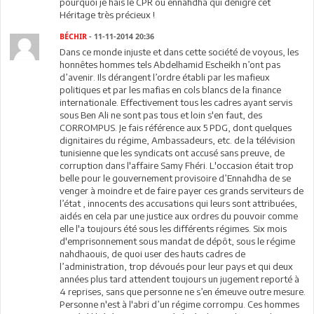
pourquoi je hais le CPR ou ennahdha qui dénigre cet
Héritage très précieux !
BÉCHIR
- 11-11-2014 20:36
Dans ce monde injuste et dans cette société de voyous, les
honnêtes hommes tels Abdelhamid Escheikh n’ont pas
d’avenir. Ils dérangent l’ordre établi par les mafieux
politiques et par les mafias en cols blancs de la finance
internationale. Effectivement tous les cadres ayant servis
sous Ben Ali ne sont pas tous et loin s'en faut, des
CORROMPUS. Je fais référence aux 5 PDG, dont quelques
dignitaires du régime, Ambassadeurs, etc. de la télévision
tunisienne que les syndicats ont accusé sans preuve, de
corruption dans l'affaire Samy Fhéri. L'occasion était trop
belle pour le gouvernement provisoire d’Ennahdha de se
venger à moindre et de faire payer ces grands serviteurs de
l’état , innocents des accusations qui leurs sont attribuées,
aidés en cela par une justice aux ordres du pouvoir comme
elle l'a toujours été sous les différents régimes. Six mois
d'emprisonnement sous mandat de dépôt, sous le régime
nahdhaouis, de quoi user des hauts cadres de
l’administration, trop dévoués pour leur pays et qui deux
années plus tard attendent toujours un jugement reporté à
4 reprises, sans que personne ne s’en émeuve outre mesure.
Personne n'est à l'abri d’un régime corrompu. Ces hommes