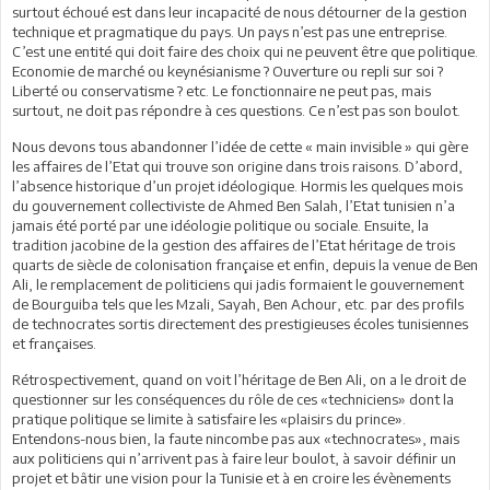
surtout échoué est dans leur incapacité de nous détourner de la gestion
technique et pragmatique du pays. Un pays n’est pas une entreprise.
C’est une entité qui doit faire des choix qui ne peuvent être que politique.
Economie de marché ou keynésianisme ? Ouverture ou repli sur soi ?
Liberté ou conservatisme ? etc. Le fonctionnaire ne peut pas, mais
surtout, ne doit pas répondre à ces questions. Ce n’est pas son boulot.
Nous devons tous abandonner l’idée de cette « main invisible » qui gère
les affaires de l’Etat qui trouve son origine dans trois raisons. D’abord,
l’absence historique d’un projet idéologique. Hormis les quelques mois
du gouvernement collectiviste de Ahmed Ben Salah, l’Etat tunisien n’a
jamais été porté par une idéologie politique ou sociale. Ensuite, la
tradition jacobine de la gestion des affaires de l’Etat héritage de trois
quarts de siècle de colonisation française et enfin, depuis la venue de Ben
Ali, le remplacement de politiciens qui jadis formaient le gouvernement
de Bourguiba tels que les Mzali, Sayah, Ben Achour, etc. par des profils
de technocrates sortis directement des prestigieuses écoles tunisiennes
et françaises.
Rétrospectivement, quand on voit l’héritage de Ben Ali, on a le droit de
questionner sur les conséquences du rôle de ces «techniciens» dont la
pratique politique se limite à satisfaire les «plaisirs du prince».
Entendons-nous bien, la faute nincombe pas aux «technocrates», mais
aux politiciens qui n’arrivent pas à faire leur boulot, à savoir définir un
projet et bâtir une vision pour la Tunisie et à en croire les évènements