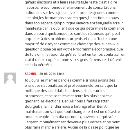
qu'aux élections et à leurs résultats,le reste,c'est à dire
l'approche économique,le lancement de consultations
nationales sur les sujets d'avenir pour les jeunes comme
l'emploi,les formations académiques,l'insertion du pays
dans son espace géopolitique viendra après!!Quelle erreur
manifeste,car ils oublient que ce qui détermine la confiance
dans un parti quelconque ,ce sont les réponses qu'il peut
apporter à des problèmes urgents et qui affectent une
majorité de citoyens comme le chômage des jeunes.A la
question posée où est votre Programme économique,que
de fois on m'a répondu qu'il sortirait en temps voulu ,car on
craint d’être copié,comme si ces gens là pensaient détenir
seuls la Vérité!!!!!
FADHEL
- 20-08-2014 14:44
toujours les mêmes paroles comme si nous avons des
énarques nationalistes et professionnels. on sait que la
politique des candidats tunisiens se base sur les
promesses,et se sont les menteurs les plus habiles qui
gagnent les élections. Ben Ali nous a fait regretter
Bourguiba, Ennahdha nous a fait regretter Ben Ali,
maintenant on sait que tout changement est un désastre
pour le peuple. la mafia qui nous gouverne et qui rafle
l'argent impunément est devenue plus vorace et ne peut
plus faire marche arrière. Aucun de la classe politique ne