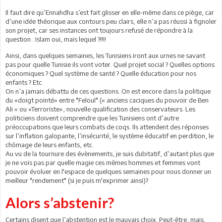
Il faut dire qu’Ennahdha s’est fait glisser en elle-même dans ce piège, car
d’une idée théorique aux contours peu clairs, elle n’a pas réussi à fignoler
son projet, car ses instances ont toujours refusé de répondre à la
question : Islam oui, mais lequel ?!!!!
Ainsi, dans quelques semaines, les Tunisiens iront aux urnes ne savant
pas pour quelle Tunisie ils vont voter. Quel projet social ? Quelles options
économiques ? Quel système de santé ? Quelle éducation pour nos
enfants ? Etc.
On n’a jamais débattu de ces questions. On est encore dans la politique
du «doigt pointé» entre "Feloul" (« anciens caciques du pouvoir de Ben
Ali » ou «Terroriste», nouvelle qualification des conservateurs. Les
politiciens doivent comprendre que les Tunisiens ont d’autre
préoccupations que leurs combats de coqs. Ils attendent des réponses
sur l’inflation galopante, l’insécurité, le système éducatif en perdition, le
chômage de leurs enfants, etc.
Au vu de la tournure des évènements, je suis dubitatif, d’autant plus que
je ne vois pas par quelle magie ces mêmes hommes et femmes vont
pouvoir évoluer en l'espace de quelques semaines pour nous donner un
meilleur "rendement" (si je puis m'exprimer ainsi)?
Alors s’abstenir?
Certains disent que l’abstention est le mauvais choix. Peut-être, mais,