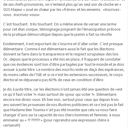
de ses chefs provisoires, on n’entend plus qu’un seul son de cloche en «
SOS Majeur » joué en chœur par les «frères» et les ennemis : «Inscrivez-
vous…Inscrivez-vous».
C’est touchant…très touchant. On a même envie de verser une larme
pour cet élan civique, témoignage poignant de l’émancipation précoce
de la pratique démocratique depuis que le jasmin a fait sa révolte.
Evidemment, il est important de s’inscrire et d’aller voter. C’est presque
élémentaire. Comme il est élémentaire aussi le fait que les élections
doivent se faire dans la transparence et le respect scrupuleux des lois.
Or, depuis que le processus a été mis en place, il frappant de constater
que ces évidences sont loin d’être partagées par tout le monde et je dois
avouer à juste titre. Le nombre des inscrits reste en deçà des espérances,
du moins celles de l’ISIE et si ce n’est les extensions successives, le corps
électoral ne dépassera pas 60% de ceux en condition d’élire.
Je dis à juste titre, car les élections n’ont jamais été une question de «est
ce qu’il faut voter ?» mais surtout de «pour qui voter ?». Elémentaire
encore me diriez-vous. Eh ben non, surtout pour ceux qui depuis trois
ans suivent les prouesses de nos illustres politiciens et ce n’est pas le fait
que Madame Ben Toumia n’ait pas été investie que cela va nous faire
changer d’avis sur la capacité de nos chers hommes et femmes à nous
emmener au « ?? ?????? » (pour reprendre une expression chère à
certains!!!)