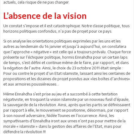
actuels, cela risque de ne pas changer.
L’absence de la vision
Un constat s’impose et il est catastrophique. Notre classe politique, tous
horizons politiques confondus, n’a pas de projet pour ce pays.
Si on analyse les orientations politiques exprimées par les uns et les
autres au lendemain du 14 janvier et jusqu’à aujourd’hui, on constatera
que l’approche « négative » est celle qui a toujours prévalu. Chaque force
présente sur l’échiquier politique, hormis Ennahdha pour un certain laps
de temps, s’est défini et continue même de le faire, par rapport, et dans
la négation de l’autre. Ainsi, le choix du 23 octobre 2011 était simple :
Pour ou contre le projet d’un Etat islamiste, laissant ainsi les centaines de
propositions et les dizaines de projet pondus aux «les boîtes d’archives»
et aux armoires poussiéreuses…
Même Ennahdha s’est prise au jeu et a succombé à cette tentation
négativiste, en troquant la vision islamiste par un nouveau fusil d’épaule,
la sauvegarde de la révolution. Ainsi, après que les partis se définissaient
par rapport à elle, le mouvement se positionne, désormais, par rapport
à son nouvel adversaire, Nidée Tounes en l’occurrence. Ainsi, les
sympathisants d’Ennahdha iront aux urnes n’ont pas pour mettre de la
morale « islamiste » dans la gestion des affaires de l’Etat, mais pour
défendre la révolution !!!