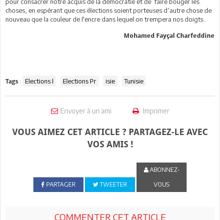
pour consacrer notre acquis de la démocratie et de faire bouger les
choses, en espérant que ces élections soient porteuses d’autre chose de
nouveau que la couleur de l'encre dans lequel on trempera nos doigts..
Mohamed Fayçal Charfeddine
:
Elections l
Elections Pr
isie
Tunisie
Tags
Envoyer à un ami
Imprimer
VOUS AIMEZ CET ARTICLE ? PARTAGEZ-LE AVEC
VOS AMIS !
ABONNEZ-
PARTAGER
TWEETER
VOUS
COMMENTER CET ARTICLE