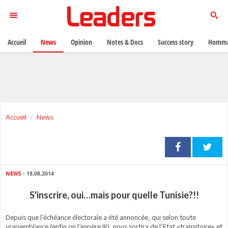
Accueil
News
Opinion
Notes & Docs
Success story
Homma
Accueil
News
NEWS
- 18.08.2014
S'inscrire, oui…mais pour quelle Tunisie?!!
Depuis que l’échéance électorale a été annoncée, qui selon toute
vraisemblance (enfin on l’espère !!!), nous sortira de l’Etat «transitoire» et