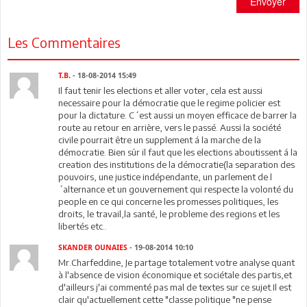
Envoyer
Les Commentaires
T.B.
- 18-08-2014 15:49
Il faut tenir les elections et aller voter, cela est aussi
necessaire pour la démocratie que le regime policier est
pour la dictature. C´est aussi un moyen efficace de barrer la
route au retour en arrière, vers le passé. Aussi la société
civile pourrait être un supplement á la marche de la
démocratie. Bien sûr il faut que les elections aboutissent á la
creation des institutions de la démocratie(la separation des
pouvoirs, une justice indépendante, un parlement de l
´alternance et un gouvernement qui respecte la volonté du
people en ce qui concerne les promesses politiques, les
droits, le travail,la santé, le probleme des regions et les
libertés etc..
SKANDER OUNAIES
- 19-08-2014 10:10
Mr.Charfeddine, Je partage totalement votre analyse quant
à l'absence de vision économique et sociétale des partis,et
d'ailleurs j'ai commenté pas mal de textes sur ce sujet.Il est
clair qu'actuellement cette "classe politique "ne pense