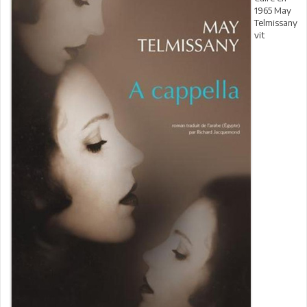
1965 May
Telmissany
vit