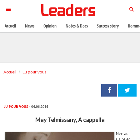
Accueil
News
Opinion
Notes & Docs
Success story
Homma
Accueil
Lu pour vous
LU POUR VOUS
- 04.06.2014
May Telmissany, A cappella
Née au
Caire en