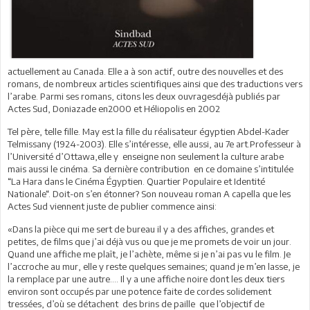
actuellement au Canada. Elle a à son actif, outre des nouvelles et des
romans, de nombreux articles scientifiques ainsi que des traductions vers
l’arabe. Parmi ses romans, citons les deux ouvragesdéjà publiés par
Actes Sud, Doniazade en2000 et Héliopolis en 2002
Tel père, telle fille. May est la fille du réalisateur égyptien Abdel-Kader
Telmissany (1924-2003). Elle s’intéresse, elle aussi, au 7e art.Professeur à
l’Université d’Ottawa,elle y enseigne non seulement la culture arabe
mais aussi le cinéma. Sa dernière contribution en ce domaine s’intitulée
“La Hara dans le Cinéma Égyptien. Quartier Populaire et Identité
Nationale“. Doit-on s’en étonner? Son nouveau roman A capella que les
Actes Sud viennent juste de publier commence ainsi:
«Dans la pièce qui me sert de bureau il y a des affiches, grandes et
petites, de films que j’ai déjà vus ou que je me promets de voir un jour.
Quand une affiche me plaît, je l’achète, même si je n’ai pas vu le film. Je
l’accroche au mur, elle y reste quelques semaines; quand je m’en lasse, je
la remplace par une autre…. Il y a une affiche noire dont les deux tiers
environ sont occupés par une potence faite de cordes solidement
tressées, d’où se détachent des brins de paille que l’objectif de