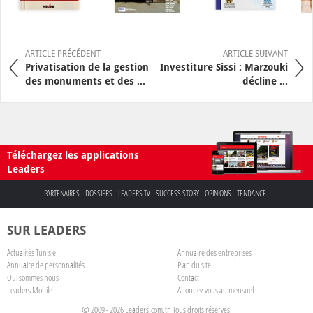
ARTICLE PRÉCÉDENT
ARTICLE SUIVANT
Privatisation de la gestion
Investiture Sissi : Marzouki
des monuments et des ...
décline ...
Téléchargez les applications
Leaders
PARTENAIRES
DOSSIERS
LEADERS TV
SUCCESS STORY
OPINIONS
TENDANCE
SUR LEADERS
Actualités Tunisie
Annuaire des entreprises
Annuaire de personnalités
Plan du site
Qui sommes nous
Contact
Leaders Mobile
Abonnez-vous au mensuel
© 2009 - 2026 Leaders.com.tn Tous droits réservés.