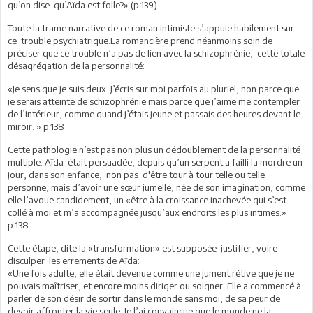
qu’on dise qu’Aïda est folle?» (p.139)
Toute la trame narrative de ce roman intimiste s’appuie habilement sur
ce trouble psychiatrique.La romancière prend néanmoins soin de
préciser que ce trouble n’a pas de lien avec la schizophrénie, cette totale
désagrégation de la personnalité:
«Je sens que je suis deux. J’écris sur moi parfois au pluriel, non parce que
je serais atteinte de schizophrénie mais parce que j’aime me contempler
de l’intérieur, comme quand j’étais jeune et passais des heures devant le
miroir. » p.138
Cette pathologie n’est pas non plus un dédoublement de la personnalité
multiple. Aïda était persuadée, depuis qu’un serpent a failli la mordre un
jour, dans son enfance, non pas d'être tour à tour telle ou telle
personne, mais d’avoir une sœur jumelle, née de son imagination, comme
elle l’avoue candidement, un «être à la croissance inachevée qui s’est
collé à moi et m’a accompagnée jusqu’aux endroits les plus intimes.»
p.138
Cette étape, dite la «transformation» est supposée justifier, voire
disculper les errements de Aïda:
«Une fois adulte, elle était devenue comme une jument rétive que je ne
pouvais maîtriser, et encore moins diriger ou soigner. Elle a commencé à
parler de son désir de sortir dans le monde sans moi, de sa peur de
devoir affronter la vie seule. Je l’ai convaincue que le monde ne la