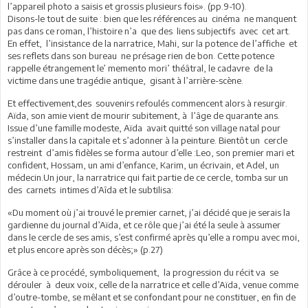
l’appareil photo a saisis et grossis plusieurs fois». (pp.9-10).
Disons-le tout de suite : bien que les références au cinéma ne manquent
pas dans ce roman, l’histoire n’a que des liens subjectifs avec cet art.
En effet, l’insistance de la narratrice, Mahi, sur la potence de l’affiche et
ses reflets dans son bureau ne présage rien de bon. Cette potence
rappelle étrangement le’ memento mori’ théâtral, le cadavre de la
victime dans une tragédie antique, gisant à l’arrière-scène.
Et effectivement,des souvenirs refoulés commencent alors à resurgir.
Aïda, son amie vient de mourir subitement, à l’âge de quarante ans.
Issue d’une famille modeste, Aïda avait quitté son village natal pour
s’installer dans la capitale et s’adonner à la peinture. Bientôt un cercle
restreint d’amis fidèles se forma autour d’elle :Leo, son premier mari et
confident, Hossam, un ami d’enfance, Karim, un écrivain, et Adel, un
médecin.Un jour, la narratrice qui fait partie de ce cercle, tomba sur un
des carnets intimes d’Aîda et le subtilisa:
«Du moment où j’ai trouvé le premier carnet, j’ai décidé que je serais la
gardienne du journal d’Aïda, et ce rôle que j’ai été la seule à assumer
dans le cercle de ses amis, s’est confirmé après qu’elle a rompu avec moi,
et plus encore après son décès;» (p.27)
Grâce à ce procédé, symboliquement, la progression du récit va se
dérouler à deux voix, celle de la narratrice et celle d’Aïda, venue comme
d’outre-tombe, se mêlant et se confondant pour ne constituer, en fin de