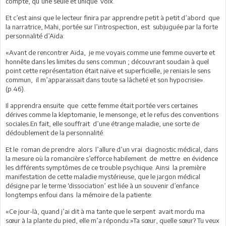
compte, qu’une seule et unique voix.
Et c’est ainsi que le lecteur finira par apprendre petit à petit d’abord que
la narratrice, Mahi, portée sur l’introspection, est subjuguée par la forte
personnalité d’Aïda:
«Avant de rencontrer Aïda, je me voyais comme une femme ouverte et
honnête dans les limites du sens commun ; découvrant soudain à quel
point cette représentation était naïve et superficielle, je reniais le sens
commun, il m’apparaissait dans toute sa lâcheté et son hypocrisie».
(p.46).
Il apprendra ensuite que cette femme était portée vers certaines
dérives comme la kleptomanie, le mensonge, et le refus des conventions
sociales.En fait, elle souffrait d’une étrange maladie, une sorte de
dédoublement de la personnalité.
Et le roman de prendre alors l’allure d’un vrai diagnostic médical, dans
la mesure où la romancière s’efforce habilement de mettre en évidence
les différents symptômes de ce trouble psychique. Ainsi la première
manifestation de cette maladie mystérieuse, que le jargon médical
désigne par le terme ‘dissociation’ est liée à un souvenir d’enfance
longtemps enfoui dans la mémoire de la patiente:
«Ce jour-là, quand j’ai dit à ma tante que le serpent avait mordu ma
sœur à la plante du pied, elle m’a répondu:»Ta sœur, quelle sœur? Tu veux