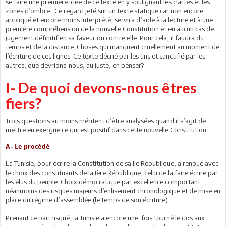
se faire une première idée de ce texte en y soulignant les clartés et les
zones d’ombre. Ce regard jeté sur un texte statique car non encore
appliqué et encore moins interprété; servira d’aide à la lecture et à une
première compréhension de la nouvelle Constitution et en aucun cas de
jugement définitif en sa faveur ou contre elle. Pour cela, il faudra du
temps et de la distance. Choses qui manquent cruellement au moment de
l’écriture de ces lignes. Ce texte décrié par les uns et sanctifié par les
autres, que devrions-nous, au juste, en penser?
I- De quoi devons-nous êtres
fiers?
Trois questions au moins méritent d’être analysées quand il s’agit de
mettre en exergue ce qui est positif dans cette nouvelle Constitution.
A - Le procédé
La Tunisie, pour écrire la Constitution de sa IIe République, a renoué avec
le choix des constituants de la Ière République, celui de la faire écrire par
les élus du peuple. Choix démocratique par excellence comportant
néanmoins des risques majeurs d’enlisement chronologique et de mise en
place du régime d’assemblée (le temps de son écriture).
Prenant ce pari risqué, la Tunisie a encore une fois tourné le dos aux