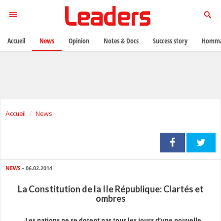
Accueil
News
Opinion
Notes & Docs
Success story
Homma
Accueil
News
NEWS
- 06.02.2014
La Constitution de la IIe République: Clartés et
ombres
Les nations ne se dotent pas tous les jours d’une nouvelle