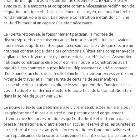
à fait normal qu’après la révolution de décembre 2010 /janvier 2014,
avec ce qu’elle emporte et comporte comme nécessaires redéfinition de
l’équation politique et affranchissement du citoyen, un nouveau texte
fondamental, voie le jour. La nouvelle Constitution n’était donc ni une
saute d’humeur ni un caprice.Elle était nécessaire.
La liberté retrouvée, le foisonnement partisan, la montée de
discours/projets de remise en cause du mode sociétal tunisien avaient
nourri beaucoup de craintes quant à ce saut dans le vide que d’écrire un
nouveau contrat social dans ces conditions. C’était sans compter avec la
vigilance des citoyens et le dynamisme de la société civile. L’Assemblée
nationale constituante élue pour écrire la nouvelle Constitution avait
rajouté à ces craintes d’autres liées au dépassement du délai convenu
d’une année, au choix de la feuille blanche, à la lenteur excessive de son
rythme de travail et à l’immaturité de certains de ses membres.
L’ensemble de ces raisons explique le soulagement des Tunisiens en la
voyant adopter en dernière lecture le texte final de la Constitution tard
dans la soirée du 26 janvier 2014.
Ce nouveau texte qui déterminera le vivre ensemble des Tunisiens pour
les générations futures a suscité d’une part un grand engouement
attendu chez les forces politiques qui l’ont adopté et inattendu dans la
presse internationale, d’autre part un accueil réservé chez les puristes et
un rejet total dans les rangs des forces politiques fondamentalistes et
non républicaines de la société tunisienne Il est intéressant, à ce stade, de