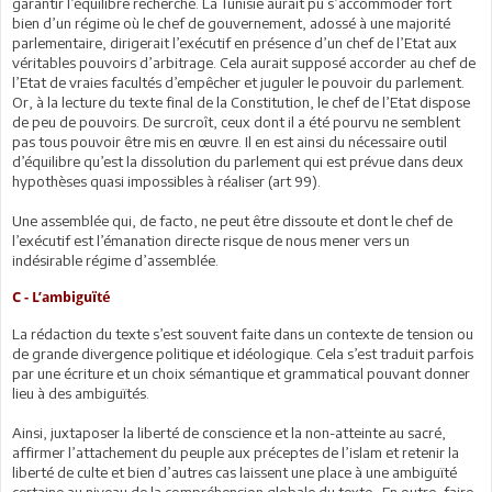
garantir l’équilibre recherché. La Tunisie aurait pu s’accommoder fort
bien d’un régime où le chef de gouvernement, adossé à une majorité
parlementaire, dirigerait l’exécutif en présence d’un chef de l’Etat aux
véritables pouvoirs d’arbitrage. Cela aurait supposé accorder au chef de
l’Etat de vraies facultés d’empêcher et juguler le pouvoir du parlement.
Or, à la lecture du texte final de la Constitution, le chef de l’Etat dispose
de peu de pouvoirs. De surcroît, ceux dont il a été pourvu ne semblent
pas tous pouvoir être mis en œuvre. Il en est ainsi du nécessaire outil
d’équilibre qu’est la dissolution du parlement qui est prévue dans deux
hypothèses quasi impossibles à réaliser (art 99).
Une assemblée qui, de facto, ne peut être dissoute et dont le chef de
l’exécutif est l’émanation directe risque de nous mener vers un
indésirable régime d’assemblée.
C - L’ambiguïté
La rédaction du texte s’est souvent faite dans un contexte de tension ou
de grande divergence politique et idéologique. Cela s’est traduit parfois
par une écriture et un choix sémantique et grammatical pouvant donner
lieu à des ambiguïtés.
Ainsi, juxtaposer la liberté de conscience et la non-atteinte au sacré,
affirmer l’attachement du peuple aux préceptes de l’islam et retenir la
liberté de culte et bien d’autres cas laissent une place à une ambiguïté