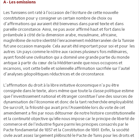
A - Les omissions
Les Tunisiens ont raté à l’occasion de l’écriture de cette nouvelle
constitution pour y consigner un certain nombre de choix ou
d’affirmations qui auraient été bienvenus dans pareil texte et dans
pareille circonstance. Ainsi, ne pas avoir affirmé haut et fort dans le
préambule à côté de la dimension arabe, musulmane, africaine,
maghrébine de notre identité l’enracinement méditerranéen de la Tunisie
fut une occasion manquée. Cela aurait été important pour soi et pour les
autres. Un pays comme le nôtre aux racines plusieurs fois millénaires,
ayant fondé une civilisation qui a dominé une grande partie du monde
antique à partir du cœur de la Méditerranée que nous occupons et
incarnons, voit cette belle et solennelle affirmation sacrifiée sur l’autel
d’analyses géopolitiques réductrices et de circonstance.
L’affirmation du droit à la libre initiative économique n’a pu être
consignée dans le texte, alors même que toute la classe politique estime
que l’investissement national et étranger constitue l’une des sources de
dynamisation de l’économie et donc de la tant recherchée employabilité.
De surcroît, la frilosité qui avait pris l’Assemblée lors du vote de cet
amendement a fini par nous détourner de notre histoire constitutionnelle
et la continuité objective qu’elle nous impose car le principe de liberté de
commerce et de l’industrie figure parmi les principes consacrés par le
Pacte fondamental de 1857 et la Constitution de 1861. Enfin, la société
civile avait assez largement plébiscité le Pacte de Tunis pour les droits et