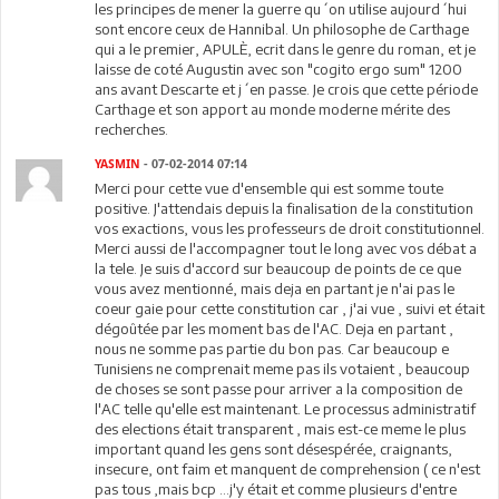
les principes de mener la guerre qu´on utilise aujourd´hui
sont encore ceux de Hannibal. Un philosophe de Carthage
qui a le premier, APULÈ, ecrit dans le genre du roman, et je
laisse de coté Augustin avec son "cogito ergo sum" 1200
ans avant Descarte et j´en passe. Je crois que cette période
Carthage et son apport au monde moderne mérite des
recherches.
YASMIN
- 07-02-2014 07:14
Merci pour cette vue d'ensemble qui est somme toute
positive. J'attendais depuis la finalisation de la constitution
vos exactions, vous les professeurs de droit constitutionnel.
Merci aussi de l'accompagner tout le long avec vos débat a
la tele. Je suis d'accord sur beaucoup de points de ce que
vous avez mentionné, mais deja en partant je n'ai pas le
coeur gaie pour cette constitution car , j'ai vue , suivi et était
dégoûtée par les moment bas de l'AC. Deja en partant ,
nous ne somme pas partie du bon pas. Car beaucoup e
Tunisiens ne comprenait meme pas ils votaient , beaucoup
de choses se sont passe pour arriver a la composition de
l'AC telle qu'elle est maintenant. Le processus administratif
des elections était transparent , mais est-ce meme le plus
important quand les gens sont désespérée, craignants,
insecure, ont faim et manquent de comprehension ( ce n'est
pas tous ,mais bcp ...j'y était et comme plusieurs d'entre