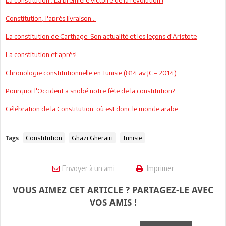
La constitution : La première victoire de la révolution !
Constitution, l'après livraison…
La constitution de Carthage: Son actualité et les leçons d'Aristote
La constitution et après!
Chronologie constitutionnelle en Tunisie (814 av JC – 2014)
Pourquoi l'Occident a snobé notre fête de la constitution?
Célébration de la Constitution: où est donc le monde arabe
:
Constitution
Ghazi Gherairi
Tunisie
Tags
Envoyer à un ami
Imprimer
VOUS AIMEZ CET ARTICLE ? PARTAGEZ-LE AVEC
VOS AMIS !