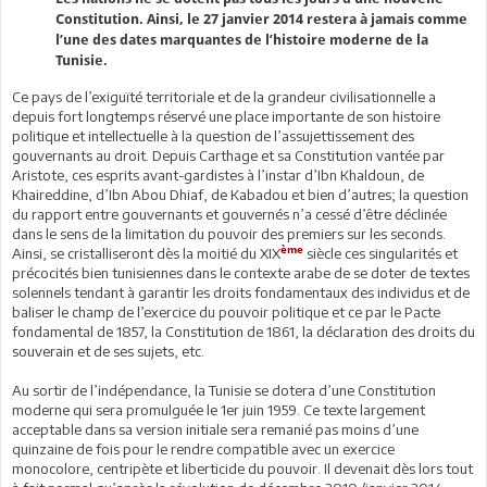
Constitution. Ainsi, le 27 janvier 2014 restera à jamais comme
l’une des dates marquantes de l’histoire moderne de la
Tunisie.
Ce pays de l’exiguïté territoriale et de la grandeur civilisationnelle a
depuis fort longtemps réservé une place importante de son histoire
politique et intellectuelle à la question de l’assujettissement des
gouvernants au droit. Depuis Carthage et sa Constitution vantée par
Aristote, ces esprits avant-gardistes à l’instar d’Ibn Khaldoun, de
Khaireddine, d’Ibn Abou Dhiaf, de Kabadou et bien d’autres; la question
du rapport entre gouvernants et gouvernés n’a cessé d’être déclinée
dans le sens de la limitation du pouvoir des premiers sur les seconds.
ème
Ainsi, se cristalliseront dès la moitié du XIX
siècle ces singularités et
précocités bien tunisiennes dans le contexte arabe de se doter de textes
solennels tendant à garantir les droits fondamentaux des individus et de
baliser le champ de l’exercice du pouvoir politique et ce par le Pacte
fondamental de 1857, la Constitution de 1861, la déclaration des droits du
souverain et de ses sujets, etc.
Au sortir de l’indépendance, la Tunisie se dotera d’une Constitution
moderne qui sera promulguée le 1er juin 1959. Ce texte largement
acceptable dans sa version initiale sera remanié pas moins d’une
quinzaine de fois pour le rendre compatible avec un exercice
monocolore, centripète et liberticide du pouvoir. Il devenait dès lors tout