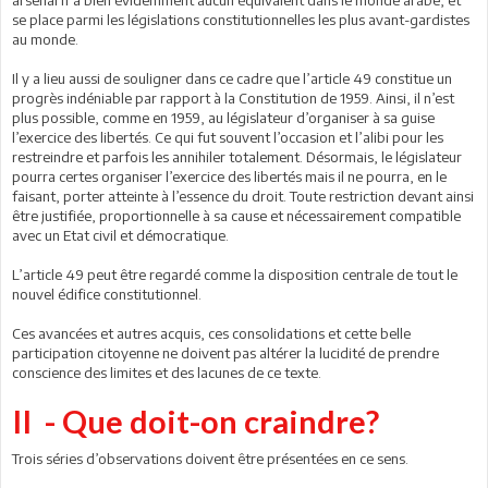
arsenal n’a bien évidemment aucun équivalent dans le monde arabe, et
se place parmi les législations constitutionnelles les plus avant-gardistes
au monde.
Il y a lieu aussi de souligner dans ce cadre que l’article 49 constitue un
progrès indéniable par rapport à la Constitution de 1959. Ainsi, il n’est
plus possible, comme en 1959, au législateur d’organiser à sa guise
l’exercice des libertés. Ce qui fut souvent l’occasion et l’alibi pour les
restreindre et parfois les annihiler totalement. Désormais, le législateur
pourra certes organiser l’exercice des libertés mais il ne pourra, en le
faisant, porter atteinte à l’essence du droit. Toute restriction devant ainsi
être justifiée, proportionnelle à sa cause et nécessairement compatible
avec un Etat civil et démocratique.
L’article 49 peut être regardé comme la disposition centrale de tout le
nouvel édifice constitutionnel.
Ces avancées et autres acquis, ces consolidations et cette belle
participation citoyenne ne doivent pas altérer la lucidité de prendre
conscience des limites et des lacunes de ce texte.
II - Que doit-on craindre?
Trois séries d’observations doivent être présentées en ce sens.