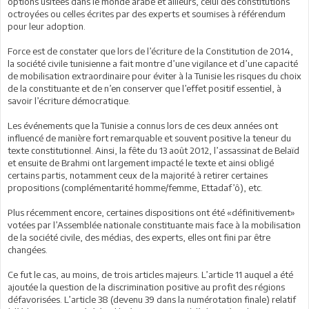
options usitées dans le monde arabe et ailleurs, celui des constitutions
octroyées ou celles écrites par des experts et soumises à référendum
pour leur adoption.
Force est de constater que lors de l’écriture de la Constitution de 2014,
la société civile tunisienne a fait montre d’une vigilance et d’une capacité
de mobilisation extraordinaire pour éviter à la Tunisie les risques du choix
de la constituante et de n’en conserver que l’effet positif essentiel, à
savoir l’écriture démocratique.
Les événements que la Tunisie a connus lors de ces deux années ont
influencé de manière fort remarquable et souvent positive la teneur du
texte constitutionnel. Ainsi, la fête du 13 août 2012, l’assassinat de Belaïd
et ensuite de Brahmi ont largement impacté le texte et ainsi obligé
certains partis, notamment ceux de la majorité à retirer certaines
propositions (complémentarité homme/femme, Ettadaf’ô), etc.
Plus récemment encore, certaines dispositions ont été «définitivement»
votées par l’Assemblée nationale constituante mais face à la mobilisation
de la société civile, des médias, des experts, elles ont fini par être
changées.
Ce fut le cas, au moins, de trois articles majeurs. L’article 11 auquel a été
ajoutée la question de la discrimination positive au profit des régions
défavorisées. L’article 38 (devenu 39 dans la numérotation finale) relatif