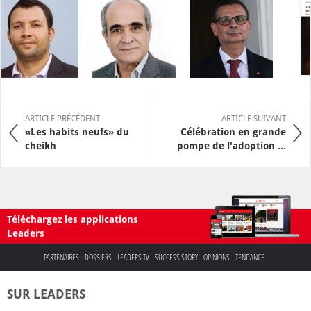
ARTICLE PRÉCÉDENT
ARTICLE SUIVANT
«Les habits neufs» du
Célébration en grande
cheikh
pompe de l'adoption ...
Téléchargez les applications
Leaders
PARTENAIRES
DOSSIERS
LEADERS TV
SUCCESS STORY
OPINIONS
TENDANCE
SUR LEADERS