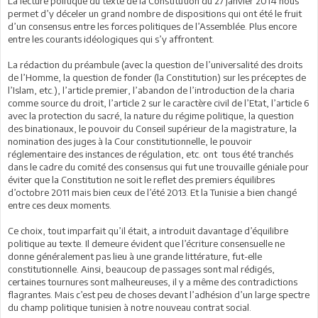
La lecture politique du texte de la Constitution du 27 janvier 2014 nous
permet d’y déceler un grand nombre de dispositions qui ont été le fruit
d’un consensus entre les forces politiques de l’Assemblée. Plus encore
entre les courants idéologiques qui s’y affrontent.
La rédaction du préambule (avec la question de l’universalité des droits
de l’Homme, la question de fonder (la Constitution) sur les préceptes de
l’Islam, etc.), l’article premier, l’abandon de l’introduction de la charia
comme source du droit, l’article 2 sur le caractère civil de l’Etat, l’article 6
avec la protection du sacré, la nature du régime politique, la question
des binationaux, le pouvoir du Conseil supérieur de la magistrature, la
nomination des juges à la Cour constitutionnelle, le pouvoir
réglementaire des instances de régulation, etc. ont tous été tranchés
dans le cadre du comité des consensus qui fut une trouvaille géniale pour
éviter que la Constitution ne soit le reflet des premiers équilibres
d’octobre 2011 mais bien ceux de l’été 2013. Et la Tunisie a bien changé
entre ces deux moments.
Ce choix, tout imparfait qu’il était, a introduit davantage d’équilibre
politique au texte. Il demeure évident que l’écriture consensuelle ne
donne généralement pas lieu à une grande littérature, fut-elle
constitutionnelle. Ainsi, beaucoup de passages sont mal rédigés,
certaines tournures sont malheureuses, il y a même des contradictions
flagrantes. Mais c’est peu de choses devant l’adhésion d’un large spectre
du champ politique tunisien à notre nouveau contrat social.