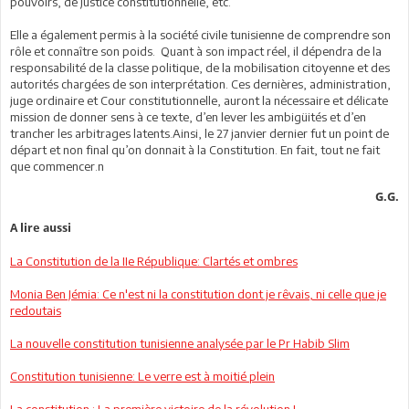
pouvoirs, de justice constitutionnelle, etc.
Elle a également permis à la société civile tunisienne de comprendre son
rôle et connaître son poids. Quant à son impact réel, il dépendra de la
responsabilité de la classe politique, de la mobilisation citoyenne et des
autorités chargées de son interprétation. Ces dernières, administration,
juge ordinaire et Cour constitutionnelle, auront la nécessaire et délicate
mission de donner sens à ce texte, d’en lever les ambigüités et d’en
trancher les arbitrages latents.Ainsi, le 27 janvier dernier fut un point de
départ et non final qu’on donnait à la Constitution. En fait, tout ne fait
que commencer.n
G.G.
A lire aussi
La Constitution de la IIe République: Clartés et ombres
Monia Ben Jémia: Ce n'est ni la constitution dont je rêvais, ni celle que je
redoutais
La nouvelle constitution tunisienne analysée par le Pr Habib Slim
Constitution tunisienne: Le verre est à moitié plein