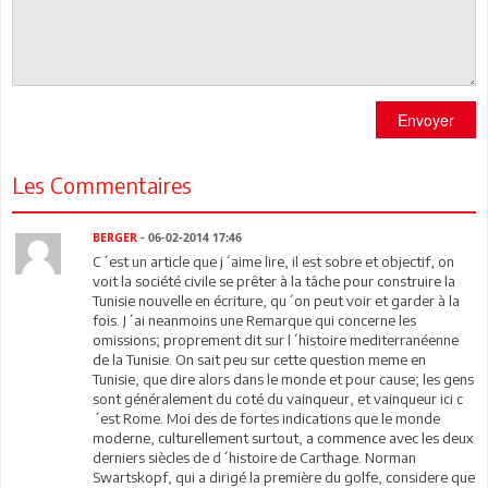
Envoyer
Les Commentaires
BERGER
- 06-02-2014 17:46
C´est un article que j´aime lire, il est sobre et objectif, on
voit la société civile se prêter à la tâche pour construire la
Tunisie nouvelle en écriture, qu´on peut voir et garder à la
fois. J´ai neanmoins une Remarque qui concerne les
omissions; proprement dit sur l´histoire mediterranéenne
de la Tunisie. On sait peu sur cette question meme en
Tunisie, que dire alors dans le monde et pour cause; les gens
sont généralement du coté du vainqueur, et vainqueur ici c
´est Rome. Moi des de fortes indications que le monde
moderne, culturellement surtout, a commence avec les deux
derniers siècles de d´histoire de Carthage. Norman
Swartskopf, qui a dirigé la première du golfe, considere que