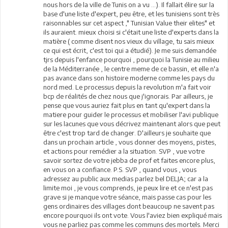
nous hors de la ville de Tunis on a vu ...). Il fallait élire sur la
base d'une liste d'expert, peu être, et les tunisiens sont très
raisonnables sur cet aspect ," Tunisian Value their elites" et
ils auraient. mieux choisi si c'était une liste d'experts dans la
matière ( comme disent nos vieux du village, tu sais mieux
ce qui est écrit, c'est toi qui a étudié). Je me suis demandée
tjrs depuis l'enfance pourquoi , pourquoi la Tunisie au milieu
de la Méditerranée , le centre meme de ce bassin, et elle n'a
pas avance dans son histoire moderne comme les pays du
nord med. Le processus depuis la revolution m'a fait voir
bcp de réalités de chez nous que j'ignorais. Par ailleurs, je
pense que vous auriez fait plus en tant qu'expert dans la
matiere pour guider le processus et mobiliser l'avi publique
sur les lacunes que vous décrivez maintenant alors que peut
être c'est trop tard de changer. D'ailleurs je souhaite que
dans un prochain article , vous donner des moyens, pistes,
et actions pour remédier a la situation. SVP , vue votre
savoir sortez de votre jebba de prof et faites encore plus,
en vous on a confiance. P.S. SVP , quand vous , vous
adressez au public aux medias parlez bel DELJA; car a la
limite moi , je vous comprends, je peux lire et ce n'est pas
grave si je manque votre séance, mais passe cas pour les
gens ordinaires des villages dont beaucoup ne savent pas
encore pourquoi ils ont vote. Vous l'aviez bien expliqué mais
vous ne parliez pas comme les communs des mortels. Merci