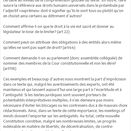
certaine au niveau de la compréhension globale du texte. En outre, faire
suivre la référence aux droits humains universels dans le préambule par
l’adjectif «suprêmes» doit-il signifier qu’ils le sont tous ou plutôt qu’on
en choisit ainsi certains au détriment d’autres?
Comment affirme-t-on que le droit à la vie est sacré et donner au
législateur le loisir de le limiter? (art 22)
Comment peut-on attribuer des obligations à des entités alors même
qu’elles ne sont pas sujet de droit? (art44)
Comment demande-t-on au parlement (donc assemblée collégiale) de
nommer des membres de la Cour constitutionnelle et non les élire?
(art118)
Ces exemples et beaucoup d’autres nous montrent la part d’imprécision
dans ce texte qui, malgré les avertissements des experts, ont été
maintenus et qui laissent aujourd’hui une large part à l’incertitude et à
l’ambiguïté. Si les textes juridiques sont souvent porteurs de
potentialités interprétatives multiples, il n’en demeure pas moins
nécessaire d’éviter les blocages ou les contresens dus à de mauvais choix
rédactionnels. Ainsi, dans un texte de cette importance, les meetings of
minds doivent l’emporter sur les ambiguïtés. Au total, cette nouvelle
Constitution constitue, malgré ses nombreuses limites, un progrès
indéniable en matière de libertés, de décentralisation, de contre-