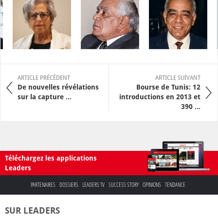
ARTICLE PRÉCÉDENT
ARTICLE SUIVANT
De nouvelles révélations
Bourse de Tunis: 12
sur la capture ...
introductions en 2013 et
390 ...
Téléchargez les applications
Leaders
PARTENAIRES
DOSSIERS
LEADERS TV
SUCCESS STORY
OPINIONS
TENDANCE
SUR LEADERS