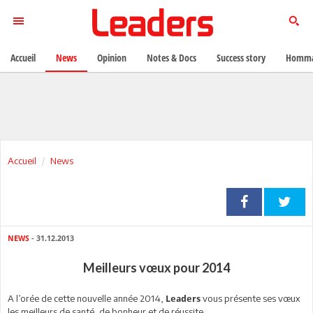
Accueil
News
Opinion
Notes & Docs
Success story
Homma
Accueil
News
NEWS
- 31.12.2013
Meilleurs vœux pour 2014
A l’orée de cette nouvelle année 2014,
vous présente ses vœux
Leaders
les meilleurs de santé, de bonheur et de réussite.