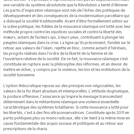
une variable du système absolutiste que la Révolution a tenté d’éliminer.
Les partis d’inspiration islamique sont nés de l’échec des politiques de
développement et des conséquences de la modernisation parcellaire qui
a disloqué la société traditionnelle. Avant d’être formellement admis sur
la scène politique, les fidèles de la mouvance islamique ont lutté avec leur
méthode propre contre les injustices sociales et contre la liberté des
mœurs, autant de facteurs qui, à leurs yeux, contribuent à plonger les
peuples islamiques dans la crise. La ligne qu’ils préconisent, fondée sur le
retour aux valeurs de l’islam, rejette en bloc, comme autant d’hérésies,
les progrès réalisés dans l’ordre de la liberté de la femme et de
l’ouverture relative de la société. De ce fait, la mouvance islamique s’est
constituée en rupture avec la philosophie des réformes, et en devoir de
mettre en échec, y compris par la violence, les lois et les institutions de la
société tunisienne.
L’option théocratique repose sur des principes non négociables, les
valeurs de la foi étant absolues et intemporelles. L’attitude dogmatique,
la posture offensive, l’assurance qu’inspire le message transcendant
déterminent dans le militantisme islamique une violence essentielle
caractéristique des systèmes totalitaires. Si cette mouvance a lutté pour
les libertés, c’est à des fins ultraconservatrices. Constituée après 2011 en
partis politiques plus ou moins radicaux, elle s’en tient à la même mise en
cause fondamentale des acquis sociaux et politiques et au retour aux
prescriptions de la charia.