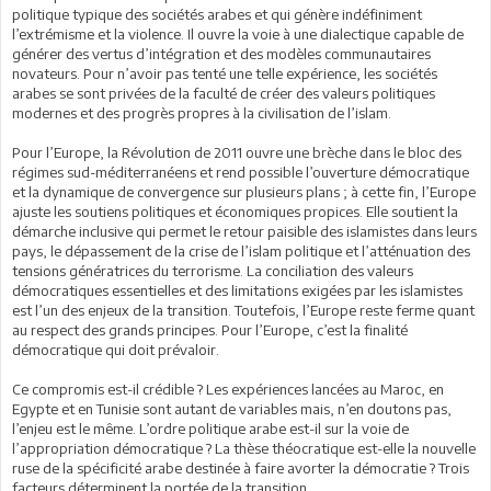
politique typique des sociétés arabes et qui génère indéfiniment
l’extrémisme et la violence. Il ouvre la voie à une dialectique capable de
générer des vertus d’intégration et des modèles communautaires
novateurs. Pour n’avoir pas tenté une telle expérience, les sociétés
arabes se sont privées de la faculté de créer des valeurs politiques
modernes et des progrès propres à la civilisation de l’islam.
Pour l’Europe, la Révolution de 2011 ouvre une brèche dans le bloc des
régimes sud-méditerranéens et rend possible l’ouverture démocratique
et la dynamique de convergence sur plusieurs plans ; à cette fin, l’Europe
ajuste les soutiens politiques et économiques propices. Elle soutient la
démarche inclusive qui permet le retour paisible des islamistes dans leurs
pays, le dépassement de la crise de l’islam politique et l’atténuation des
tensions génératrices du terrorisme. La conciliation des valeurs
démocratiques essentielles et des limitations exigées par les islamistes
est l’un des enjeux de la transition. Toutefois, l’Europe reste ferme quant
au respect des grands principes. Pour l’Europe, c’est la finalité
démocratique qui doit prévaloir.
Ce compromis est-il crédible ? Les expériences lancées au Maroc, en
Egypte et en Tunisie sont autant de variables mais, n’en doutons pas,
l’enjeu est le même. L’ordre politique arabe est-il sur la voie de
l’appropriation démocratique ? La thèse théocratique est-elle la nouvelle
ruse de la spécificité arabe destinée à faire avorter la démocratie ? Trois
facteurs déterminent la portée de la transition.