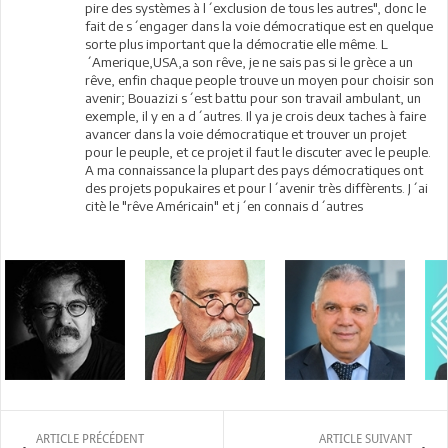
pire des systèmes à l´exclusion de tous les autres", donc le
fait de s´engager dans la voie démocratique est en quelque
sorte plus important que la démocratie elle même. L
´Amerique,USA,a son rêve, je ne sais pas si le grèce a un
rêve, enfin chaque people trouve un moyen pour choisir son
avenir; Bouazizi s´est battu pour son travail ambulant, un
exemple, il y en a d´autres. Il ya je crois deux taches à faire
avancer dans la voie démocratique et trouver un projet
pour le peuple, et ce projet il faut le discuter avec le peuple.
A ma connaissance la plupart des pays démocratiques ont
des projets popukaires et pour l´avenir très diffèrents. J´ai
citè le "rêve Américain" et j´en connais d´autres
ARTICLE PRÉCÉDENT
ARTICLE SUIVANT