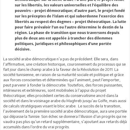
sur les libertés, les valeurs universelles et l’équilibre des
pouvoirs – projet démocratique; d’autre part, le projet fondé
sur les préceptes de l’islam et qui subordonne l’exercice des
libertés au respect des dogmes – projet théocratique. La lutte
pour faire prévaloir l’un ou l’autre détermine le destin de la
région. La phase de transition que nous traversons depuis
plus de deux ans est appelée à trancher des dilemmes
politiques, juridiques et philosophiques d’une portée
décisive.
La société arabe démocratique n’a pas de précédent. Elle sera, dans
l’affirmative, une création historique, couronnement du processus qui se
fait jour dans le champ arabe à la faveur de la Révolution de 2011. La
société tunisienne, en raison de sa maturité sociale et politique et grâce
aux forces conscientes et déterminées qui l’animent, peut l’emporter,
peut parvenir à fonder la démocratie. Toutefois, des forces puissantes,
intérieures et extérieures, sont mobilisées à l’appui du projet
théocratique; elles procèdent certes du conservatisme ancré dans la
société et dans le voisinage arabe du Maghreb jusqu’au Golfe, mais aussi
de calculs stratégiques visant le bloc arabe. Le succès de la transition,
l’avènement de la première société arabe démocratique, aura une portée
qui dépasse la Tunisie. Son échec se donnera l’illusion d’un progrès qui ne
vaudra pas plus qu’un retard supplémentaire, s’ajoutant aux retards déjà
accumulés dans l’ordre du vrai progrès.