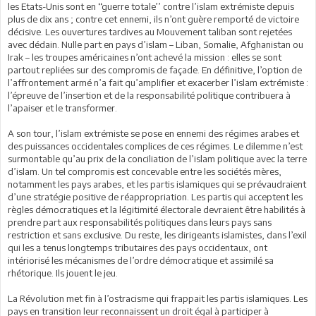
les Etats-Unis sont en ‘‘guerre totale’’ contre l’islam extrémiste depuis
plus de dix ans ; contre cet ennemi, ils n’ont guère remporté de victoire
décisive. Les ouvertures tardives au Mouvement taliban sont rejetées
avec dédain. Nulle part en pays d’islam – Liban, Somalie, Afghanistan ou
Irak – les troupes américaines n’ont achevé la mission : elles se sont
partout repliées sur des compromis de façade. En définitive, l’option de
l’affrontement armé n’a fait qu’amplifier et exacerber l’islam extrémiste :
l’épreuve de l’insertion et de la responsabilité politique contribuera à
l’apaiser et le transformer.
A son tour, l’islam extrémiste se pose en ennemi des régimes arabes et
des puissances occidentales complices de ces régimes. Le dilemme n’est
surmontable qu’au prix de la conciliation de l’islam politique avec la terre
d’islam. Un tel compromis est concevable entre les sociétés mères,
notamment les pays arabes, et les partis islamiques qui se prévaudraient
d’une stratégie positive de réappropriation. Les partis qui acceptent les
règles démocratiques et la légitimité électorale devraient être habilités à
prendre part aux responsabilités politiques dans leurs pays sans
restriction et sans exclusive. Du reste, les dirigeants islamistes, dans l’exil
qui les a tenus longtemps tributaires des pays occidentaux, ont
intériorisé les mécanismes de l’ordre démocratique et assimilé sa
rhétorique. Ils jouent le jeu.
La Révolution met fin à l’ostracisme qui frappait les partis islamiques. Les
pays en transition leur reconnaissent un droit égal à participer à