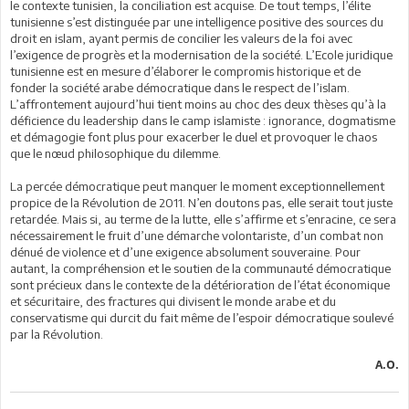
le contexte tunisien, la conciliation est acquise. De tout temps, l’élite
tunisienne s’est distinguée par une intelligence positive des sources du
droit en islam, ayant permis de concilier les valeurs de la foi avec
l’exigence de progrès et la modernisation de la société. L’Ecole juridique
tunisienne est en mesure d’élaborer le compromis historique et de
fonder la société arabe démocratique dans le respect de l’islam.
L’affrontement aujourd’hui tient moins au choc des deux thèses qu’à la
déficience du leadership dans le camp islamiste : ignorance, dogmatisme
et démagogie font plus pour exacerber le duel et provoquer le chaos
que le nœud philosophique du dilemme.
La percée démocratique peut manquer le moment exceptionnellement
propice de la Révolution de 2011. N’en doutons pas, elle serait tout juste
retardée. Mais si, au terme de la lutte, elle s’affirme et s’enracine, ce sera
nécessairement le fruit d’une démarche volontariste, d’un combat non
dénué de violence et d’une exigence absolument souveraine. Pour
autant, la compréhension et le soutien de la communauté démocratique
sont précieux dans le contexte de la détérioration de l’état économique
et sécuritaire, des fractures qui divisent le monde arabe et du
conservatisme qui durcit du fait même de l’espoir démocratique soulevé
par la Révolution.
A.O.