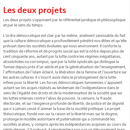
Les deux projets
Les deux projets s’opposent par le référentiel juridique et philosophique
et par le sens du temps.
L’ordre démocratique est clair par lui-même, aisément saisissable du fait
que la culture démocratique a profondément pénétré nos élites et qu’elle
prévaut dans les sociétés évoluées qui nous environnent. Il conforte la
tradition de réforme et de progrès social qui est la nôtre depuis plus de
cent cinquante ans, autant par la lutte contre les régimes inégalitaires,
absolutistes ou corrompus, que par la lutte syndicale qui distingue la
Tunisie depuis près d’un siècle et par la généralisation de l’enseignement,
l’affirmation de l’islam éclairé, la libération de la femme et l’ouverture sur
les autres cultures. Il s’inscrit aussi dans le prolongement de la lutte
infinie pour la liberté. Les forces démocratiques tunisiennes s’appuient
autant sur les acquis réalisés au lendemain de l’indépendance dans le
sens de l’égalité des droits et de la modernisation de la société que sur
les luttes intenses contre l’abus de pouvoir, la censure, la fraude
électorale, et sur l’exigence profonde de liberté, de justice et de dignité
qui n’a jamais cessé d’animer la base de la société politique. Le projet
théocratique, fondé non sur la raison et la liberté mais sur le dogme,
prolonge le modèle autoritaire et paternaliste qui a commandé les
sociétés arabes, y compris après les indépendances acquises au cours du
siècle dernier. S’il prévaut, il représentera non pas un dépassement mais