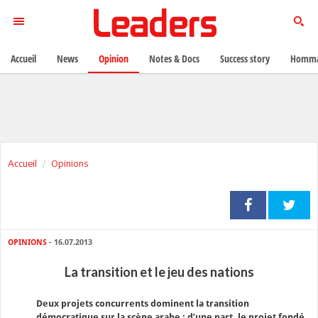
Accueil
News
Opinion
Notes & Docs
Success story
Homma
Accueil
Opinions
OPINIONS
- 16.07.2013
La transition et le jeu des nations
Deux projets concurrents dominent la transition
démocratique sur la scène arabe : d’une part, le projet fondé