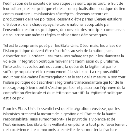
l’édification de la société démocratique : ils sont, après tout, le fruit de
leur culture, de leur politique et de la conceptualisation erratique du lien
communautaire. Les islamistes réintégrés, devenus acteurs et
producteurs de la vie politique, cessent d’être parias. L’enjeu est alors
d’élaborer, dans chaque pays, le cadre national acceptable par
l’ensemble des forces politiques, de convenir des principes communs et
de souscrire aux mêmes règles et obligations démocratiques.
Tel est le compromis posé par les Etats-Unis. Désormais, les crises de
l’islam politique doivent être résorbées au sein de la nation, sans
déborder sur l’Occident. Les Etats-Unis ménagent pour les islamistes la
voie de l’intégration politique moyennant l’admission du pluralisme,
l’interaction avec les autres acteurs, la quête de la légitimité par le
suffrage populaire et le renoncement à la violence. La responsabilité
induit par elle-même l’autorégulation et le sens de la mesure. A son tour,
l’islam politique doit sacrifier la légitimité transcendantale qui fonde le
message supérieur dont il s’estime porteur et passer par l’épreuve de la
compétition électorale et du mérite comparatif : la légitimité politique
est à ce prix.
Pour les Etats-Unis, l’essentiel est que l’intégration réussisse, que les
islamistes prennent la mesure de la gestion de l’Etat et de la haute
responsabilité : ainsi surmonteront-ils le prurit de la violence et de
l’extrémisme. Les Etats-Unis veillent à empêcher à tout prix l’avortement
de l’expérience. Le compromis a le mérite de surmonter la fracture