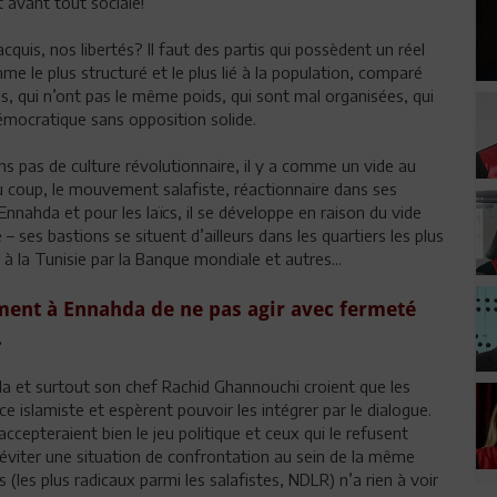
t avant tout sociale!
quis, nos libertés? Il faut des partis qui possèdent un réel
e le plus structuré et le plus lié à la population, comparé
s, qui n’ont pas le même poids, qui sont mal organisées, qui
démocratique sans opposition solide.
ons pas de culture révolutionnaire, il y a comme un vide au
Du coup, le mouvement salafiste, réactionnaire dans ses
nahda et pour les laïcs, il se développe en raison du vide
e – ses bastions se situent d’ailleurs dans les quartiers les plus
 la Tunisie par la Banque mondiale et autres...
ent à Ennahda de ne pas agir avec fermeté
.
hda et surtout son chef Rachid Ghannouchi croient que les
e islamiste et espèrent pouvoir les intégrer par le dialogue.
accepteraient bien le jeu politique et ceux qui le refusent
éviter une situation de confrontation au sein de la même
s (les plus radicaux parmi les salafistes, NDLR) n’a rien à voir