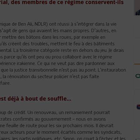
orial, des membres de ce régime conservent-ils
que de Ben Ali, NDLR) ont réussi à s’intégrer dans la vie
 s’agit de gens qui avaient les mains propres. D’autres, en
ur mettre des bâtons dans les roues, par exemple en
ils créent des troubles, mettent le feu à des bâtiments
ental. La troisième catégorie reste en dehors du jeu. Je dirais
ns parce qu’ils ont peu ou prou collaboré avec le régime
xpérience irakienne. Ce qui ne veut pas dire pardonner aux
e la justice transitionnelle n’est pas au point. L’instauration
la rénovation du secteur policier n’est pas faite
faire.
t déjà à bout de souffle...
aucoup de crédit. Un renouveau, un remaniement pourrait
nocrates confirmés au gouvernement – nous en avons
euille de route pour les six prochains mois. Il devrait
mbreux acteurs pour le moment écartés comme les syndicats,
ires, les partis politiques, etc. Sinon, on court à l’échec et les