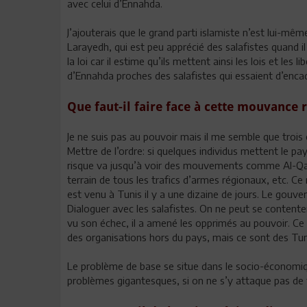
avec celui d’Ennahda.
J’ajouterais que le grand parti islamiste n’est lui-mêm
Larayedh, qui est peu apprécié des salafistes quand i
la loi car il estime qu’ils mettent ainsi les lois et les
d’Ennahda proches des salafistes qui essaient d’enca
Que faut-il faire face à cette mouvance 
Je ne suis pas au pouvoir mais il me semble que trois 
Mettre de l’ordre: si quelques individus mettent le pays 
risque va jusqu’à voir des mouvements comme Al-Qaï
terrain de tous les trafics d’armes régionaux, etc. Ce
est venu à Tunis il y a une dizaine de jours. Le gou
Dialoguer avec les salafistes. On ne peut se content
vu son échec, il a amené les opprimés au pouvoir. Ce 
des organisations hors du pays, mais ce sont des Tuni
Le problème de base se situe dans le socio-économiq
problèmes gigantesques, si on ne s’y attaque pas de f