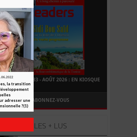
.06.2022
LEADERS N° 183 - AOÛT 2026 : EN KIOSQUE
es, la transition
e développement
elles
ABONNEZ-VOUS
ur adresser une
nsionnelle ?(1)
LES + LUS