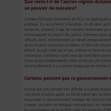
Que reste-t-il de l’ancien régime dictat
un pouvoir de nuisance?
Certains RCDistes (membres du RCD, ex-parti quasi uni
politique, il y en a même à Ennahda. On dit alors qu’il
revanche, essaient d’agir de manière souterraine po
encourageant et payant des jeunes chômeurs pour qu’
officiels, bref, entretiennent un climat antigouvernem
qu’on ne peut ostraciser un million et demi de citoye
défunt, la paix civile est en jeu, évitons la funeste e
corrompus: nombreux sont ceux qui sont libres parce qu
d’une justice indépendante reste un besoin. De même, 
structurellement, il y a encore beaucoup de chemin à 
Certains pensent que ce gouvernement es
Il passe par une période très difficile, il a perdu be
concerner d’autres partis ou ferait entrer des tech
beaucoup! Ce gouvernement manque de vision et d’une f
s’ouvrir, encadrer un dialogue national avec les no
les associations de la société civile, les hommes d’affa