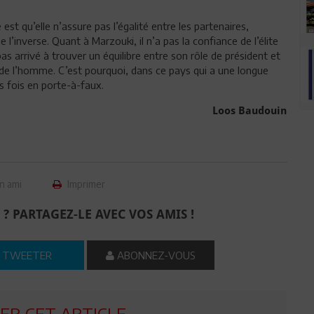
e est qu’elle n’assure pas l’égalité entre les partenaires,
l’inverse. Quant à Marzouki, il n’a pas la confiance de l’élite
 pas arrivé à trouver un équilibre entre son rôle de président et
de l’homme. C’est pourquoi, dans ce pays qui a une longue
rs fois en porte-à-faux.
Loos Baudouin
n ami
Imprimer
 ? PARTAGEZ-LE AVEC VOS AMIS !
TWEETER
ABONNEZ-VOUS
R CET ARTICLE