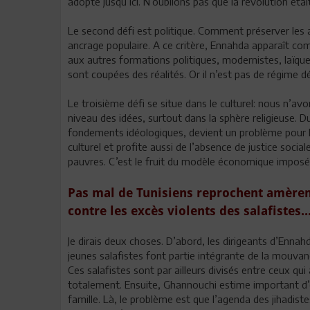
adopté jusqu’ici. N’oublions pas que la révolution étai
Le second défi est politique. Comment préserver les ac
ancrage populaire. A ce critère, Ennahda apparaît comm
aux autres formations politiques, modernistes, laïque
sont coupées des réalités. Or il n’est pas de régime 
Le troisième défi se situe dans le culturel: nous n’av
niveau des idées, surtout dans la sphère religieuse. 
fondements idéologiques, devient un problème pour En
culturel et profite aussi de l’absence de justice social
pauvres. C’est le fruit du modèle économique imposé à
Pas mal de Tunisiens reprochent amèrem
contre les excès violents des salafistes..
Je dirais deux choses. D’abord, les dirigeants d’Enna
jeunes salafistes font partie intégrante de la mouvanc
Ces salafistes sont par ailleurs divisés entre ceux qui 
totalement. Ensuite, Ghannouchi estime important d’
famille. Là, le problème est que l’agenda des jihadiste