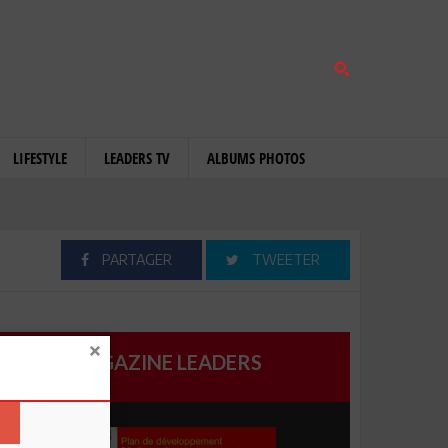
LIFESTYLE
LEADERS TV
ALBUMS PHOTOS
PARTAGER
TWEETER
MAGAZINE LEADERS