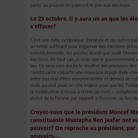
partis au pouvoir en paieront le prix aux élections.
Le 23 octobre, il y aura un an que les él
s’effacer?
C’est une date symbolique. Ennahda et dix autres par
an serait suffisant pour organiser des élections présiden
constitutionnelle, les juristes disent que seule l’Ass
élections. En tout cas, je crois que le gouvernement a
lieu. Ce sera sans doute le résultat des pressions des 
constituante colporte une mauvaise image d’elle-mêm
entre pas mal d’élus inexpérimentés et dénués de cultu
civile qui doit jouer un rôle majeur pour que les Tuni
la mobilisation a réussi à retirer un mot, « compléme
statut de la femme par rapport à l’homme, au lieu du 
Croyez-vous que le président Moncef Mar
constituante Mustapha Ben Jaafar ont eu 
pouvoir? On reproche au président, par 
pouvoirs...