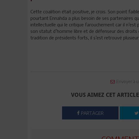
Cette coalition était positive, je crois. Son point faibl
pourtant Ennahda a plus besoin de ses partenaires que 
intellectuelle qui le critique farouchement car il n’est
son statut d’homme libre et de défenseur des droits 
tradition de présidents forts, il s’est retrouvé plusieu
Envoyer à u
VOUS AIMEZ CET ARTICLE
PARTAGER
COMMENTE