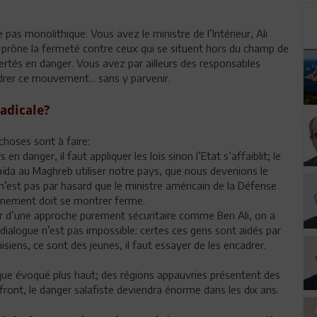
e pas monolithique. Vous avez le ministre de l’Intérieur, Ali
l prône la fermeté contre ceux qui se situent hors du champ de
 libertés en danger. Vous avez par ailleurs des responsables
drer ce mouvement... sans y parvenir.
radicale?
choses sont à faire:
en danger, il faut appliquer les lois sinon l’Etat s’affaiblit; le
da au Maghreb utiliser notre pays, que nous devenions le
 n’est pas par hasard que le ministre américain de la Défense
vernement doit se montrer ferme.
er d’une approche purement sécuritaire comme Ben Ali, on a
dialogue n’est pas impossible: certes ces gens sont aidés par
siens, ce sont des jeunes, il faut essayer de les encadrer.
ue évoqué plus haut; des régions appauvries présentent des
ront, le danger salafiste deviendra énorme dans les dix ans.