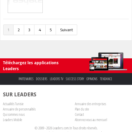
1
2
3
4
5
Suivant
Téléchargez les applications
Leaders
PARTENAIRES
DOSSIERS
LEADERS TV
SUCCESS STORY
OPINIONS
TENDANCE
SUR LEADERS
Actualités Tunisie
Annuaire des entreprises
Annuaire de personnalités
Plan du site
Qui sommes nous
Contact
Leaders Mobile
Abonnez-vous au mensuel
© 2009 - 2026 Leaders.com.tn Tous droits réservés.