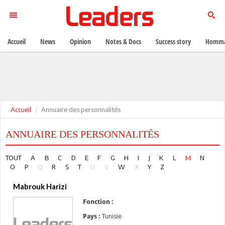
Accueil
News
Opinion
Notes & Docs
Success story
Homma
Accueil
Annuaire des personnalités
ANNUAIRE DES PERSONNALITÉS
TOUT
A
B
C
D
E
F
G
H
I
J
K
L
M
N
O
P
Q
R
S
T
U
V
W
X
Y
Z
Mabrouk Harizi
Fonction :
Tunisie
Pays :