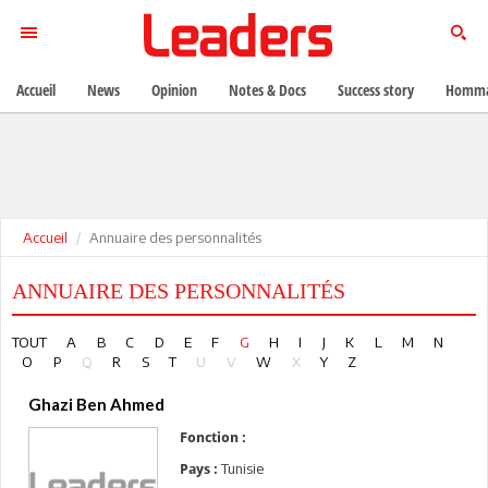
Accueil
News
Opinion
Notes & Docs
Success story
Homma
Accueil
Annuaire des personnalités
ANNUAIRE DES PERSONNALITÉS
TOUT
A
B
C
D
E
F
G
H
I
J
K
L
M
N
O
P
Q
R
S
T
U
V
W
X
Y
Z
Ghazi Ben Ahmed
Fonction :
Tunisie
Pays :