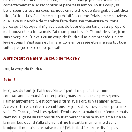
correctement et aller rencontrer le père de la nation. Tout à coup, sa
belle-sœur qui est ma cousine, nous envoie dire que Bourguiba était chez
elle…J’ai tout laissé et je me suis précipitée comme j’étais. Je me souviens
que j’avais une robe de chambre faite dans une couverture militaire,
parce qu’à l’époque, il n’y avait pas de tissu et pourtant j’avais préparé
ma blouza et ma fouta mais j’ai couru pour le voir. Et tout de suite, je me
suis aperçue qu’il avait eu un coup de foudre. Il m’a embrassée. Il s’est
levé et puis il s’est assis et il m’a encore embrassée et je me suis tout de
suite aperçue de ce qui se passait.
Alors c’était vraiment un coup de foudre ?
Oui, le coup de foudre.
Et toi ?
Moi, pas du tout. Je l’ai trouvé intelligent, il me plaisait comme
combattant, j’aimais l’écouter parler, mais je n’ai jamais pensé pouvoir
l’aimer autrement. C’est comme si tu m’avais dit, tu vas aimer le roi…
Après cette rencontre, il venait tous les jours chez mes cousins pour me
voir…En France, c’est très galant d’embrasser la main d’une femme, mais
chez nous, ça ne se fait pas du tout et personne ne m’avait jamais baisé
la main. Lui, quand j’allais le voir, il me baisait la main en me disant
bonjour…il me faisait le baise-main ! J’étais flattée, je me disais, pas