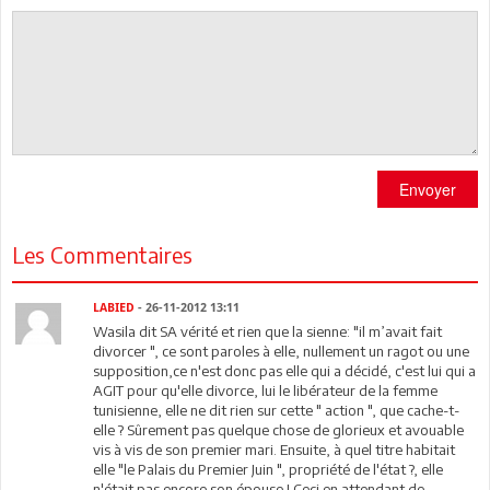
Envoyer
Les Commentaires
LABIED
- 26-11-2012 13:11
Wasila dit SA vérité et rien que la sienne: "il m’avait fait
divorcer ", ce sont paroles à elle, nullement un ragot ou une
supposition,ce n'est donc pas elle qui a décidé, c'est lui qui a
AGIT pour qu'elle divorce, lui le libérateur de la femme
tunisienne, elle ne dit rien sur cette " action ", que cache-t-
elle ? Sûrement pas quelque chose de glorieux et avouable
vis à vis de son premier mari. Ensuite, à quel titre habitait
elle "le Palais du Premier Juin ", propriété de l'état ?, elle
n'était pas encore son épouse ! Ceci en attendant de