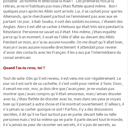
possible…un homme m’embrasse la main !… Les premières fois je la
retirais, je ne m’habituais pas mais j’étais flattée quand même… Bon !
quelques jours après les Alliés sont arrivés. Lui, il se cachait pour que les
Allemands, qui le cherchaient partout ne l’emmènent pas avec eux en
partant. Un jour, à Bab Souika, il voit des soldats inconnus, c’étaient des
Anglais. Alors il est allé se cacher à Metouia qui était très sûre pendant la
Résistance. Personne ne savait où il était. Moi-même, j’étais inquiète
parce qu’à un moment, il avait eu l’idée d’aller au-devant des Alliés.
Pendant un mois, je n’ai eu aucune nouvelle. On me disait qu’il allait bien,
mais je n’avais aucune nouvelle directement. Il attendait pour revenir
d’avoir des contacts avec les Français. Il les a eus par l’intermédiaire du
consul américain.
Quand l’as-tu revu, toi ?
Tout de suite. Dès qu’il est revenu, il est venu me voir régulièrement. Le
jour où il est sorti de sa cachette, il s’est voilé pour rentrer à Tunis. Donc,
il venait me voir, moi, je dois dire que j’avais peur, je ne voulais pas
montrer que j’avais compris qu’il était amoureux, mais j’aimais discuter
avec lui, j’étais flattée de discuter avec lui, mais dans ses yeux je voyais
bien qu’il pensait à autre chose et il le montrait ouvertement. D’ailleurs, il
n’a jamais su cacher quoique ce soit ! Parfois, il y a des discussions
secrètes, il dit qu’il ne faut surtout pas en parler devant telle ou telle
personne mais c’est lui-même qui en parle. Il parle devant tout le monde,
il n’a jamais eu peur de raconter ses secrets, il n’a pas de secrets, au