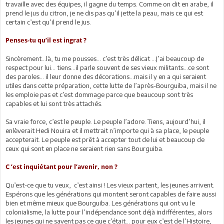
travaille avec des équipes, il gagne du temps. Comme on dit en arabe, il
prend le jus du citron, je ne dis pas qu’il jette la peau, mais ce qui est
certain c’est qu’il prend le jus.
Penses-tu qu’il est ingrat ?
Sincèrement…là, tu me pousses… c’est très délicat …J’ai beaucoup de
respect pour lui… tiens…il parle souvent de ses vieux militants…ce sont
des paroles… il leur donne des décorations…mais il y en a qui seraient
utiles dans cette préparation, cette lutte de l’après-Bourguiba, mais il ne
les emploie pas et c’est dommage parce que beaucoup sont très
capables et lui sont très attachés.
Sa vraie force, c’est le peuple. Le peuple l’adore. Tiens, aujourd’hui, il
enlèverait Hedi Nouira et il mettrait n’importe qui à sa place, le peuple
accepterait. Le peuple est prêt à accepter tout de lui et beaucoup de
ceux qui sont en place ne seraient rien sans Bourguiba.
C ’est inquiétant pour l’avenir, non ?
Qu’est-ce que tu veux, c’est ainsi ! Les vieux partent, les jeunes arrivent.
Espérons que les générations qui montent seront capables de faire aussi
bien et même mieux que Bourguiba. Les générations qui ont vu le
colonialisme, la lutte pour l’indépendance sont déjà indifférentes, alors
les jeunes qui ne savent pas ce que c’était… pour eux c’est de l’Histoire,