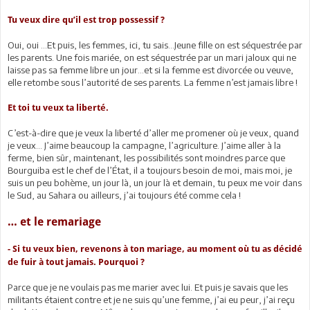
Tu veux dire qu’il est trop possessif ?
Oui, oui …Et puis, les femmes, ici, tu sais…Jeune fille on est séquestrée par
les parents. Une fois mariée, on est séquestrée par un mari jaloux qui ne
laisse pas sa femme libre un jour…et si la femme est divorcée ou veuve,
elle retombe sous l’autorité de ses parents. La femme n’est jamais libre !
Et toi tu veux ta liberté.
C’est-à-dire que je veux la liberté d’aller me promener où je veux, quand
je veux… J’aime beaucoup la campagne, l’agriculture. J’aime aller à la
ferme, bien sûr, maintenant, les possibilités sont moindres parce que
Bourguiba est le chef de l’État, il a toujours besoin de moi, mais moi, je
suis un peu bohème, un jour là, un jour là et demain, tu peux me voir dans
le Sud, au Sahara ou ailleurs, j’ai toujours été comme cela !
… et le remariage
- Si tu veux bien, revenons à ton mariage, au moment où tu as décidé
de fuir à tout jamais. Pourquoi ?
Parce que je ne voulais pas me marier avec lui. Et puis je savais que les
militants étaient contre et je ne suis qu’une femme, j’ai eu peur, j’ai reçu