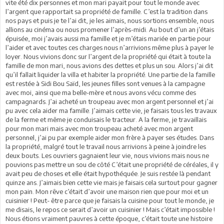
vite été dix personnes et mon mari payait pour tout le monde avec
l’argent que rapportait sa propriété de famille. C’est la tradition dans
nos pays et puis je te l’ai dit, je les aimais, nous sortions ensemble, nous
allions au cinéma ou nous promener l’après-midi. Au bout d’un an j’étais
épuisée, moi j’avais aussi ma famille et je m’étais mariée en partie pour
l’aider et avec toutes ces charges nous n’arrivions même plus à payer le
loyer. Nous vivions donc sur l’argent de la propriété qui était à toute la
famille de mon mari, nous avions des dettes et plus un sou. Alors j’ai dit
qu’il fallait liquider la villa et habiter la propriété. Une partie de la famille
est restée à Sidi Bou Saïd, les jeunes filles sont venues à la campagne
avec moi, ainsi que ma belle-mère et nous avons vécu comme des
campagnards. J’ai acheté un troupeau avec mon argent personnel et j’ai
pu avec cela aider ma famille. J’aimais cette vie, je faisais tous les travaux
de la ferme et même je conduisais le tracteur. A la ferme, je travaillais
pour mon mari mais avec mon troupeau acheté avec mon argent
personnel, j’ai pu par exemple aider mon frère à payer ses études. Dans
la propriété, malgré tout le travail nous arrivions à peine à joindre les
deux bouts. Les ouvriers gagnaient leur vie, nous vivions mais nous ne
pouvions pas mettre un sou de côté C’était une propriété de céréales, il y
avait peu de choses et elle était hypothéquée. Je suis restée là pendant
quinze ans. J’aimais bien cette vie mais je faisais cela surtout pour gagner
mon pain. Mon rêve c’était d’avoir une maison rien que pour moi et un
cuisinier ! Peut- être parce que je faisais la cuisine pour tout le monde, je
me disais, le repos ce serait d’avoir un cuisinier ! Mais c’était impossible !
Nous étions vraiment pauvres à cette époque, c’était toute une histoire