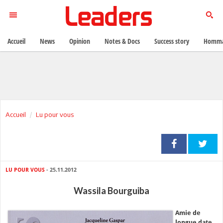
Accueil
News
Opinion
Notes & Docs
Success story
Homma
Accueil
Lu pour vous
LU POUR VOUS
- 25.11.2012
Wassila Bourguiba
Amie de
longue date