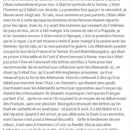
j’étais nationaliste et pour moi, il était le symbole de la Tunisie, c’était
l’homme qu’il fallait voir de près. La première fois que je l’ai rencontré, je
devais avoir vingt ans…Tu sais, nous sommes un peu parents. J’étais allée
chez lui et à cette époque les hommes et les femmes étaient séparés
pour les repas. Avec lui, il y avait des hommes qui venaient de l’intérieur
du pays et moi, on m’a fait manger à la cuisine et cela m’a frappée, je
m’en souviens encore. Il était marié à l’époque, c’est sa première femme
qui m’a reçue. Ca m’est toujours resté d’avoir mangé à la cuisine avec les
femmes. Après cela, je l’ai revu pendant la guerre. Les Allemands avaient
occupé le Sud de la France et la Tunisie. Ils ont libéré Bourguiba, qui était
en prison à Marseille et ils l’ont d’abord envoyé à Rome, mais lui n’était
pas pour l’Axe et il envoyait des lettres secrètes à Tunis pour leur
recommander de ne surtout pas collaborer avec les Allemands. Ici, on
disait qu’il était fou, qu’il avait été longtemps prisonnier, qu’il ne
mesurait pas la force des Allemands. Mais lui continuait à dire qu’il ne
fallait pas marcher avec l’Axe. Les Tunisiens, qui étaient sans guide,
marchaient avec les Allemands surtout par opposition aux Français qui
étaient les colonisateurs. Ils disaient, le principal c’est que les Français
partent d’ici… après on verra ! Ils voyaient là un moyen de se débarrasser
des Français, sans voir plus loin. Bourguiba envoyait des lettres qu’on
lisait en cachette et on avait peur…et puis le 8 avril, il a été libéré et il a
été rapatrié. Quand il est arrivé, je suis allée avec la foule à sa rencontre,
mais l’avion s’est posé à Menzel Bouzelfa … Enfin le lendemain de son
retour, il est venu à Hammam-Lif voir sa famille. Moi je suis allée
l’attendre avec la foule le matin, et l’après-midi je pensais m’habiller