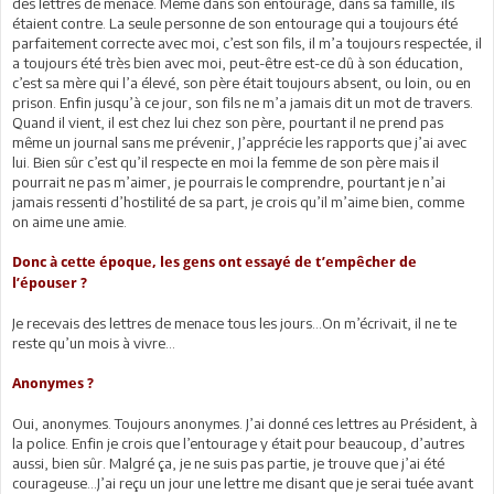
des lettres de menace. Même dans son entourage, dans sa famille, ils
étaient contre. La seule personne de son entourage qui a toujours été
parfaitement correcte avec moi, c’est son fils, il m’a toujours respectée, il
a toujours été très bien avec moi, peut-être est-ce dû à son éducation,
c’est sa mère qui l’a élevé, son père était toujours absent, ou loin, ou en
prison. Enfin jusqu’à ce jour, son fils ne m’a jamais dit un mot de travers.
Quand il vient, il est chez lui chez son père, pourtant il ne prend pas
même un journal sans me prévenir, J’apprécie les rapports que j’ai avec
lui. Bien sûr c’est qu’il respecte en moi la femme de son père mais il
pourrait ne pas m’aimer, je pourrais le comprendre, pourtant je n’ai
jamais ressenti d’hostilité de sa part, je crois qu’il m’aime bien, comme
on aime une amie.
Donc à cette époque, les gens ont essayé de t’empêcher de
l’épouser ?
Je recevais des lettres de menace tous les jours…On m’écrivait, il ne te
reste qu’un mois à vivre…
Anonymes ?
Oui, anonymes. Toujours anonymes. J’ai donné ces lettres au Président, à
la police. Enfin je crois que l’entourage y était pour beaucoup, d’autres
aussi, bien sûr. Malgré ça, je ne suis pas partie, je trouve que j’ai été
courageuse…J’ai reçu un jour une lettre me disant que je serai tuée avant