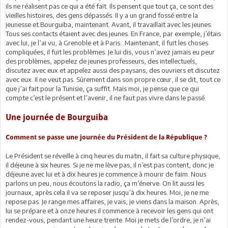
ils ne réalisent pas ce qui a été fait. Ils pensent que tout ça, ce sont des
vieilles histoires, des gens dépassés. Il y a un grand fossé entre la
jeunesse et Bourguiba, maintenant. Avant, il travaillait avec les jeunes.
Tous ses contacts étaient avec des jeunes. En France, par exemple, j’étais
avec lui, je l’ai vu, à Grenoble et à Paris…Maintenant, il fuit les choses
compliquées, il fuit les problèmes. Je lui dis, vous n’avez jamais eu peur
des problèmes, appelez de jeunes professeurs, des intellectuels,
discutez avec eux et appelez aussi des paysans, des ouvriers et discutez
avec eux. Il ne veut pas. Sûrement dans son propre cœur, il se dit, tout ce
que j’ai fait pour la Tunisie, ça suffit. Mais moi, je pense que ce qui
compte c’est le présent et l’avenir, il ne faut pas vivre dans le passé.
Une journée de Bourguiba
Comment se passe une journée du Président de la République ?
Le Président se réveille à cinq heures du matin, il fait sa culture physique,
il déjeune à six heures. Si je ne me lève pas, il n’est pas content, donc je
déjeune avec lui et à dix heures je commence à mourir de faim. Nous
parlons un peu, nous écoutons la radio, ça m’énerve. On lit aussi les
journaux, après cela il va se reposer jusqu’à dix heures. Moi, je ne me
repose pas. Je range mes affaires, je vais, je viens dans la maison. Après,
lui se prépare et à onze heures il commence à recevoir les gens qui ont
rendez-vous, pendant une heure trente. Moi je mets de l’ordre, je n’ai