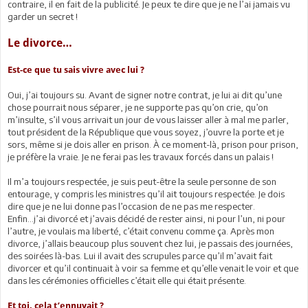
contraire, il en fait de la publicité. Je peux te dire que je ne l’ai jamais vu
garder un secret !
Le divorce…
Est-ce que tu sais vivre avec lui ?
Oui, j’ai toujours su. Avant de signer notre contrat, je lui ai dit qu’une
chose pourrait nous séparer, je ne supporte pas qu’on crie, qu’on
m’insulte, s’il vous arrivait un jour de vous laisser aller à mal me parler,
tout président de la République que vous soyez, j’ouvre la porte et je
sors, même si je dois aller en prison. À ce moment-là, prison pour prison,
je préfère la vraie. Je ne ferai pas les travaux forcés dans un palais !
Il m’a toujours respectée, je suis peut-être la seule personne de son
entourage, y compris les ministres qu’il ait toujours respectée. Je dois
dire que je ne lui donne pas l’occasion de ne pas me respecter.
Enfin…j’ai divorcé et j’avais décidé de rester ainsi, ni pour l’un, ni pour
l’autre, je voulais ma liberté, c’était convenu comme ça. Après mon
divorce, j’allais beaucoup plus souvent chez lui, je passais des journées,
des soirées là-bas. Lui il avait des scrupules parce qu’il m’avait fait
divorcer et qu’il continuait à voir sa femme et qu’elle venait le voir et que
dans les cérémonies officielles c’était elle qui était présente.
Et toi, cela t’ennuyait ?