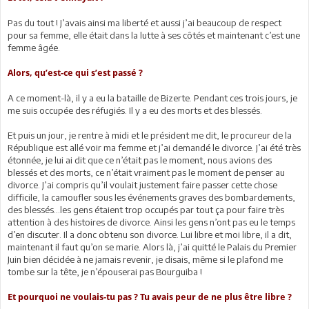
Pas du tout ! J’avais ainsi ma liberté et aussi j’ai beaucoup de respect
pour sa femme, elle était dans la lutte à ses côtés et maintenant c’est une
femme âgée.
Alors, qu’est-ce qui s’est passé ?
A ce moment-là, il y a eu la bataille de Bizerte. Pendant ces trois jours, je
me suis occupée des réfugiés. Il y a eu des morts et des blessés.
Et puis un jour, je rentre à midi et le président me dit, le procureur de la
République est allé voir ma femme et j’ai demandé le divorce. J’ai été très
étonnée, je lui ai dit que ce n’était pas le moment, nous avions des
blessés et des morts, ce n’était vraiment pas le moment de penser au
divorce. J’ai compris qu’il voulait justement faire passer cette chose
difficile, la camoufler sous les événements graves des bombardements,
des blessés…les gens étaient trop occupés par tout ça pour faire très
attention à des histoires de divorce. Ainsi les gens n’ont pas eu le temps
d’en discuter. Il a donc obtenu son divorce. Lui libre et moi libre, il a dit,
maintenant il faut qu’on se marie. Alors là, j’ai quitté le Palais du Premier
Juin bien décidée à ne jamais revenir, je disais, même si le plafond me
tombe sur la tête, je n’épouserai pas Bourguiba !
Et pourquoi ne voulais-tu pas ? Tu avais peur de ne plus être libre ?