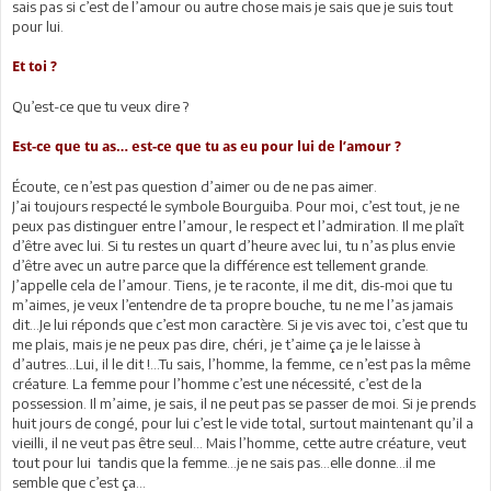
sais pas si c’est de l’amour ou autre chose mais je sais que je suis tout
pour lui.
Et toi ?
Qu’est-ce que tu veux dire ?
Est-ce que tu as… est-ce que tu as eu pour lui de l’amour ?
Écoute, ce n’est pas question d’aimer ou de ne pas aimer.
J’ai toujours respecté le symbole Bourguiba. Pour moi, c’est tout, je ne
peux pas distinguer entre l’amour, le respect et l’admiration. Il me plaît
d’être avec lui. Si tu restes un quart d’heure avec lui, tu n’as plus envie
d’être avec un autre parce que la différence est tellement grande.
J’appelle cela de l’amour. Tiens, je te raconte, il me dit, dis-moi que tu
m’aimes, je veux l’entendre de ta propre bouche, tu ne me l’as jamais
dit…Je lui réponds que c’est mon caractère. Si je vis avec toi, c’est que tu
me plais, mais je ne peux pas dire, chéri, je t’aime ça je le laisse à
d’autres…Lui, il le dit !…Tu sais, l’homme, la femme, ce n’est pas la même
créature. La femme pour l’homme c’est une nécessité, c’est de la
possession. Il m’aime, je sais, il ne peut pas se passer de moi. Si je prends
huit jours de congé, pour lui c’est le vide total, surtout maintenant qu’il a
vieilli, il ne veut pas être seul… Mais l’homme, cette autre créature, veut
tout pour lui tandis que la femme…je ne sais pas…elle donne…il me
semble que c’est ça…