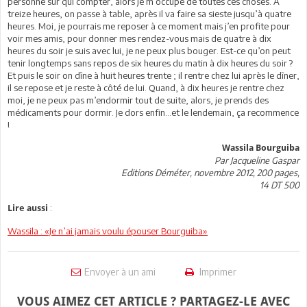
personne sur qui compter, alors je m’occupe de toutes ces choses. A
treize heures, on passe à table, après il va faire sa sieste jusqu’à quatre
heures. Moi, je pourrais me reposer à ce moment mais j’en profite pour
voir mes amis, pour donner mes rendez-vous mais de quatre à dix
heures du soir je suis avec lui, je ne peux plus bouger. Est-ce qu’on peut
tenir longtemps sans repos de six heures du matin à dix heures du soir ?
Et puis le soir on dîne à huit heures trente ; il rentre chez lui après le dîner,
il se repose et je reste à côté de lui. Quand, à dix heures je rentre chez
moi, je ne peux pas m’endormir tout de suite, alors, je prends des
médicaments pour dormir. Je dors enfin…et le lendemain, ça recommence
!
Wassila Bourguiba
Par Jacqueline Gaspar
Editions Déméter, novembre 2012, 200 pages,
14 DT 500
:
Lire aussi
Wassila : «Je n’ai jamais voulu épouser Bourguiba»
Envoyer à un ami
Imprimer
VOUS AIMEZ CET ARTICLE ? PARTAGEZ-LE AVEC