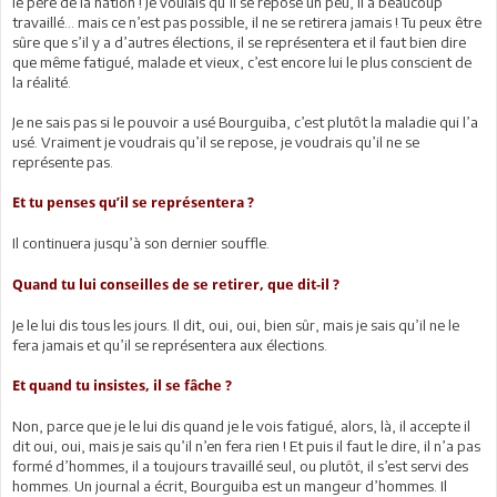
le père de la nation ! Je voulais qu’il se repose un peu, il a beaucoup
travaillé… mais ce n’est pas possible, il ne se retirera jamais ! Tu peux être
sûre que s’il y a d’autres élections, il se représentera et il faut bien dire
que même fatigué, malade et vieux, c’est encore lui le plus conscient de
la réalité.
Je ne sais pas si le pouvoir a usé Bourguiba, c’est plutôt la maladie qui l’a
usé. Vraiment je voudrais qu’il se repose, je voudrais qu’il ne se
représente pas.
Et tu penses qu’il se représentera ?
Il continuera jusqu’à son dernier souffle.
Quand tu lui conseilles de se retirer, que dit-il ?
Je le lui dis tous les jours. Il dit, oui, oui, bien sûr, mais je sais qu’il ne le
fera jamais et qu’il se représentera aux élections.
Et quand tu insistes, il se fâche ?
Non, parce que je le lui dis quand je le vois fatigué, alors, là, il accepte il
dit oui, oui, mais je sais qu’il n’en fera rien ! Et puis il faut le dire, il n’a pas
formé d’hommes, il a toujours travaillé seul, ou plutôt, il s’est servi des
hommes. Un journal a écrit, Bourguiba est un mangeur d’hommes. Il