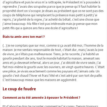
d’agriculture et puis le virus m’a rattrapée, le Président m’a poussée à
reprendre. J’avais des scrupules parce que je pense qu’il faut habiter la
propriété dont on s’occupe. Je disais au président que ce ne sont pas des
coups de téléphone qui remplacent la présence mais petit à petit j’ai
repris, j’ai planté de la vigne, j’ai acheté du bétail, c’est une chose que
j’aime beaucoup. Ma fille n’est pas intéressée mais je pense que mon
petit-fils qui a quinze ans fera une école d’agriculture !
Étais-tu amie avec ton mari ?
(...) Je ne comptais que sur moi, comme si ça avait été moi, l’homme de la
maison. Je me sentais responsable de tout, c’était dur, mais j’avais la joie
de vivre, je n’étais pas malheureuse. Tiens, je te raconte, j’ai habité un
gourbi pendant dix ans, tout le monde habitait la maison, amenait ses
amis et ça devenait infernal, alors un jour, j’ai décidé de vivre seule, j’ai
fait moi-même le gourbi avec les ouvriers, en vingt-quatre heures. C’était
une pièce, je vivais exactement comme les paysans et j’aimais cela. Un
gourbi c’est chaud l’hiver et frais l’été et c’est aéré par son toit de paille.
C’est beaucoup mieux que les maisons en aggloméré.
Le coup de foudre
Comment as-tu été amenée à épouser le Président ?
Et d’abord je dois te raconter comment je l’ai connu. Depuis toujours,