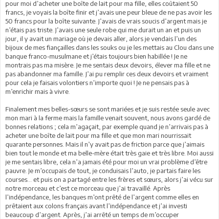
pour moi d’acheter une boîte de lait pour ma fille, elles coûtaient 50
francs, je voyais la boîte finir et j’avais une peur bleue de ne pas avoir les
50 francs pour la boîte suivante. J’avais de vrais soucis d’argent mais je
n’étais pas triste. J’avais une seule robe qui me durait un an et puis un
jour, il y avait un mariage où je devais aller, alors je vendais l’un des
bijoux de mes fiançailles dans les souks ou je les mettais au Clou dans une
banque franco-musulmane et j’étais toujours bien habillée ! Je ne
montrais pas ma misère. Je me sentais deux devoirs, élever ma fille et ne
pas abandonner ma famille. J’ai pu remplir ces deux devoirs et vraiment
pour cela je faisais volontiers n’importe quoi ! Je ne pensais pas à
m’enrichir mais à vivre.
Finalement mes belles-sœurs se sont mariées et je suis restée seule avec
mon mari à la ferme mais la famille venait souvent, nous avons gardé de
bonnes relations ; cela m’agaçait, par exemple quand je n’arrivais pas à
acheter une boîte de lait pour ma fille et que mon mari nourrissait
quarante personnes. Mais il n’y avait pas de friction parce que j’aimais
bien tout le monde et ma belle-mère était très gaie et très libre. Moi aussi
je me sentais libre, cela n’a jamais été pour moi un vrai problème d’être
pauvre. Je m’occupais de tout, je conduisais l’auto, je partais faire les
courses… et puis on a partagé entre les frères et sœurs, alors j’ai vécu sur
notre morceau et c’est ce morceau que j’ai travaillé. Après
l’indépendance, les banques m’ont prêté de l’argent comme elles en
prêtaient aux colons français avant l’indépendance et j’ai investi
beaucoup d’argent. Après, j’ai arrêté un temps de m’occuper