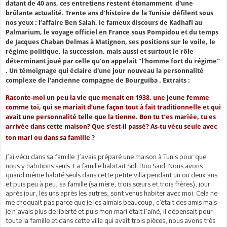
datant de 40 ans, ces entretiens restent étonamment d'une
brûlante actualité. Trente ans d'histoire de la Tunisie défilent sous
nos yeux : l’affaire Ben Salah, le fameux discours de Kadhafi au
Palmarium, le voyage officiel en France sous Pompidou et du temps
de Jacques Chaban Delmas à Matignon, ses positions sur le voile, le
régime politique, la succession, mais aussi et surtout le rôle
déterminant joué par celle qu'on appelait "l'homme fort du régime"
. Un témoignage qui éclaire d'une jour nouveau la personnalité
complexe de l'ancienne compagne de Bourguiba . Extraits :
Raconte-moi un peu la vie que menait en 1938, une jeune femme
comme toi, qui se mariait d’une façon tout à fait traditionnelle et qui
avait une personnalité telle que la tienne. Bon tu t’es mariée, tu es
arrivée dans cette maison? Que s’est-il passé? As-tu vécu seule avec
ton mari ou dans sa famille ?
J’ai vécu dans sa famille. J’avais préparé une maison à Tunis pour que
nous y habitions seuls. La famille habitait Sidi Bou Saïd. Nous avons
quand même habité seuls dans cette petite villa pendant un ou deux ans
et puis peu à peu, sa famille (sa mère, trois sœurs et trois frères), jour
après jour, les uns après les autres, sont venus habiter avec moi. Cela ne
me choquait pas parce que je les aimais beaucoup, c’était des amis mais
je n’avais plus de liberté et puis mon mari était l’aîné, il dépensait pour
toute la famille et dans cette villa qui avait trois pièces, nous avons très