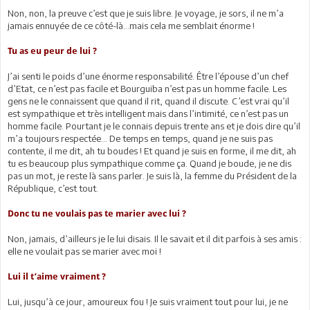
Non, non, la preuve c’est que je suis libre. Je voyage, je sors, il ne m’a
jamais ennuyée de ce côté-là…mais cela me semblait énorme !
Tu as eu peur de lui ?
J’ai senti le poids d’une énorme responsabilité. Être l’épouse d’un chef
d’Etat, ce n’est pas facile et Bourguiba n’est pas un homme facile. Les
gens ne le connaissent que quand il rit, quand il discute. C’est vrai qu’il
est sympathique et très intelligent mais dans l’intimité, ce n’est pas un
homme facile. Pourtant je le connais depuis trente ans et je dois dire qu’il
m’a toujours respectée... De temps en temps, quand je ne suis pas
contente, il me dit, ah tu boudes ! Et quand je suis en forme, il me dit, ah
tu es beaucoup plus sympathique comme ça. Quand je boude, je ne dis
pas un mot, je reste là sans parler. Je suis là, la femme du Président de la
République, c’est tout.
Donc tu ne voulais pas te marier avec lui ?
Non, jamais, d’ailleurs je le lui disais. Il le savait et il dit parfois à ses amis :
elle ne voulait pas se marier avec moi !
Lui il t’aime vraiment ?
Lui, jusqu’à ce jour, amoureux fou ! Je suis vraiment tout pour lui, je ne