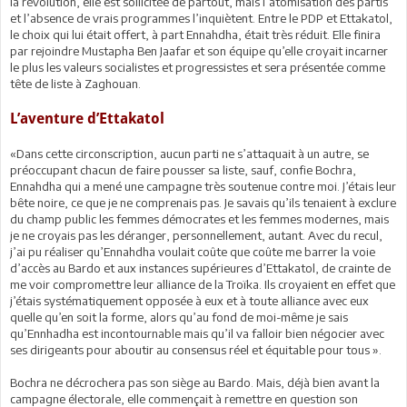
la révolution, elle est sollicitée de partout, mais l’atomisation des partis
et l’absence de vrais programmes l’inquiètent. Entre le PDP et Ettakatol,
le choix qui lui était offert, à part Ennahdha, était très réduit. Elle finira
par rejoindre Mustapha Ben Jaafar et son équipe qu’elle croyait incarner
le plus les valeurs socialistes et progressistes et sera présentée comme
tête de liste à Zaghouan.
L’aventure d’Ettakatol
«Dans cette circonscription, aucun parti ne s’attaquait à un autre, se
préoccupant chacun de faire pousser sa liste, sauf, confie Bochra,
Ennahdha qui a mené une campagne très soutenue contre moi. J’étais leur
bête noire, ce que je ne comprenais pas. Je savais qu’ils tenaient à exclure
du champ public les femmes démocrates et les femmes modernes, mais
je ne croyais pas les déranger, personnellement, autant. Avec du recul,
j’ai pu réaliser qu’Ennahdha voulait coûte que coûte me barrer la voie
d’accès au Bardo et aux instances supérieures d’Ettakatol, de crainte de
me voir compromettre leur alliance de la Troïka. Ils croyaient en effet que
j’étais systématiquement opposée à eux et à toute alliance avec eux
quelle qu’en soit la forme, alors qu’au fond de moi-même je sais
qu’Ennhadha est incontournable mais qu’il va falloir bien négocier avec
ses dirigeants pour aboutir au consensus réel et équitable pour tous ».
Bochra ne décrochera pas son siège au Bardo. Mais, déjà bien avant la
campagne électorale, elle commençait à remettre en question son