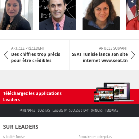
ARTICLE PRÉCÉDENT
ARTICLE SUIVANT
Des chiffres trop précis
SEAT Tunisie lance son site
pour être crédibles
internet www.seat.tn
Téléchargez les applications
Leaders
PARTENAIRES
DOSSIERS
LEADERS TV
SUCCESS STORY
OPINIONS
TENDANCE
SUR LEADERS
Actualités Tunisie
Annuaire des entreprises