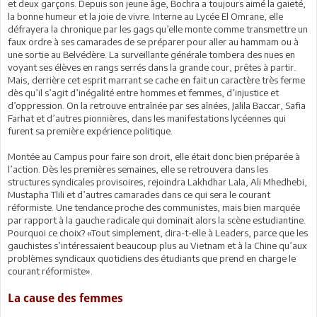
et deux garçons. Depuis son jeune âge, Bochra a toujours aimé la gaieté,
la bonne humeur et la joie de vivre. Interne au Lycée El Omrane, elle
défrayera la chronique par les gags qu’elle monte comme transmettre un
faux ordre à ses camarades de se préparer pour aller au hammam ou à
une sortie au Belvédère. La surveillante générale tombera des nues en
voyant ses élèves en rangs serrés dans la grande cour, prêtes à partir.
Mais, derrière cet esprit marrant se cache en fait un caractère très ferme
dès qu’il s’agit d’inégalité entre hommes et femmes, d’injustice et
d’oppression. On la retrouve entraînée par ses aînées, Jalila Baccar, Safia
Farhat et d’autres pionnières, dans les manifestations lycéennes qui
furent sa première expérience politique.
Montée au Campus pour faire son droit, elle était donc bien préparée à
l’action. Dès les premières semaines, elle se retrouvera dans les
structures syndicales provisoires, rejoindra Lakhdhar Lala, Ali Mhedhebi,
Mustapha Tlili et d’autres camarades dans ce qui sera le courant
réformiste. Une tendance proche des communistes, mais bien marquée
par rapport à la gauche radicale qui dominait alors la scène estudiantine.
Pourquoi ce choix? «Tout simplement, dira-t-elle à Leaders, parce que les
gauchistes s’intéressaient beaucoup plus au Vietnam et à la Chine qu’aux
problèmes syndicaux quotidiens des étudiants que prend en charge le
courant réformiste».
La cause des femmes