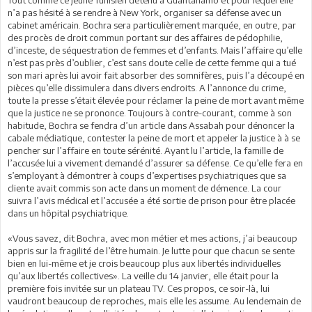
Tout comme ce jeune Tunisien détenu à Guantanamo et pour lequel elle
n’a pas hésité à se rendre à New York, organiser sa défense avec un
cabinet américain. Bochra sera particulièrement marquée, en outre, par
des procès de droit commun portant sur des affaires de pédophilie,
d’inceste, de séquestration de femmes et d’enfants. Mais l’affaire qu’elle
n’est pas près d’oublier, c’est sans doute celle de cette femme qui a tué
son mari après lui avoir fait absorber des somnifères, puis l’a découpé en
pièces qu’elle dissimulera dans divers endroits. A l’annonce du crime,
toute la presse s’était élevée pour réclamer la peine de mort avant même
que la justice ne se prononce. Toujours à contre-courant, comme à son
habitude, Bochra se fendra d’un article dans Assabah pour dénoncer la
cabale médiatique, contester la peine de mort et appeler la justice à à se
pencher sur l’affaire en toute sérénité. Ayant lu l’article, la famille de
l’accusée lui a vivement demandé d’assurer sa défense. Ce qu’elle fera en
s’employant à démontrer à coups d’expertises psychiatriques que sa
cliente avait commis son acte dans un moment de démence. La cour
suivra l’avis médical et l’accusée a été sortie de prison pour être placée
dans un hôpital psychiatrique.
«Vous savez, dit Bochra, avec mon métier et mes actions, j’ai beaucoup
appris sur la fragilité de l’être humain. Je lutte pour que chacun se sente
bien en lui-même et je crois beaucoup plus aux libertés individuelles
qu’aux libertés collectives». La veille du 14 janvier, elle était pour la
première fois invitée sur un plateau TV. Ces propos, ce soir-là, lui
vaudront beaucoup de reproches, mais elle les assume. Au lendemain de