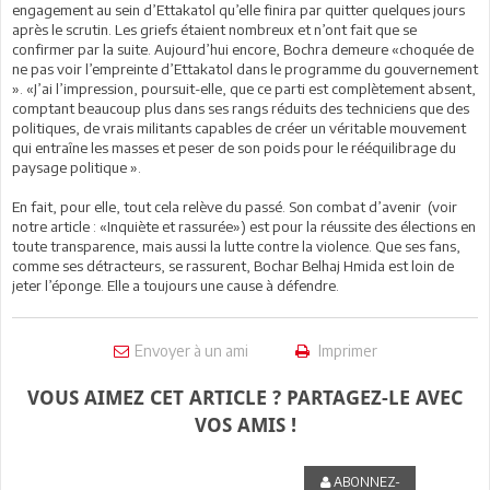
engagement au sein d’Ettakatol qu’elle finira par quitter quelques jours
après le scrutin. Les griefs étaient nombreux et n’ont fait que se
confirmer par la suite. Aujourd’hui encore, Bochra demeure «choquée de
ne pas voir l’empreinte d’Ettakatol dans le programme du gouvernement
». «J’ai l’impression, poursuit-elle, que ce parti est complètement absent,
comptant beaucoup plus dans ses rangs réduits des techniciens que des
politiques, de vrais militants capables de créer un véritable mouvement
qui entraîne les masses et peser de son poids pour le rééquilibrage du
paysage politique ».
En fait, pour elle, tout cela relève du passé. Son combat d’avenir (voir
notre article : «Inquiète et rassurée») est pour la réussite des élections en
toute transparence, mais aussi la lutte contre la violence. Que ses fans,
comme ses détracteurs, se rassurent, Bochar Belhaj Hmida est loin de
jeter l’éponge. Elle a toujours une cause à défendre.
Envoyer à un ami
Imprimer
VOUS AIMEZ CET ARTICLE ? PARTAGEZ-LE AVEC
VOS AMIS !
ABONNEZ-