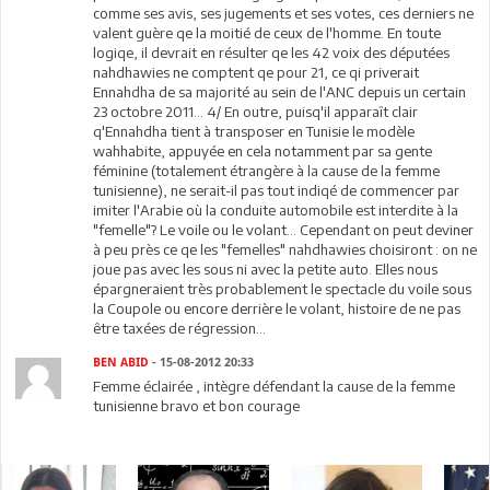
comme ses avis, ses jugements et ses votes, ces derniers ne
valent guère qe la moitié de ceux de l'homme. En toute
logiqe, il devrait en résulter qe les 42 voix des députées
nahdhawies ne comptent qe pour 21, ce qi priverait
Ennahdha de sa majorité au sein de l'ANC depuis un certain
23 octobre 2011... 4/ En outre, puisq'il apparaît clair
q'Ennahdha tient à transposer en Tunisie le modèle
wahhabite, appuyée en cela notamment par sa gente
féminine (totalement étrangère à la cause de la femme
tunisienne), ne serait-il pas tout indiqé de commencer par
imiter l'Arabie où la conduite automobile est interdite à la
"femelle"? Le voile ou le volant... Cependant on peut deviner
à peu près ce qe les "femelles" nahdhawies choisiront : on ne
joue pas avec les sous ni avec la petite auto. Elles nous
épargneraient très probablement le spectacle du voile sous
la Coupole ou encore derrière le volant, histoire de ne pas
être taxées de régression...
BEN ABID
- 15-08-2012 20:33
Femme éclairée , intègre défendant la cause de la femme
tunisienne bravo et bon courage