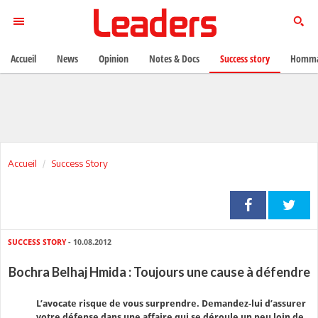
Accueil
News
Opinion
Notes & Docs
Success story
Homma
Accueil
Success Story
SUCCESS STORY
- 10.08.2012
Bochra Belhaj Hmida : Toujours une cause à défendre
L’avocate risque de vous surprendre. Demandez-lui d’assurer
votre défense dans une affaire qui se déroule un peu loin de