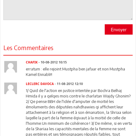
Envoyer
Les Commentaires
CHAFIK
- 10-08-2012 10:15
erratum : elle rejoint Mustpha ben jafaar et non Mustpha
Kamel Ennabli!!
LECLERC DAVOCA
- 11-08-2012 12:10
1/ Quid de l'action en justice intentée par Bochra Belhaj
Hmida il y a qelqes mois contre le charlatan Wajdy Ghonim?
2/ Qe pense BBH de l'idée d'amputer de moitié les
émoluments des députées nahdhawies qi affichent leur
attachement à la religion et à son émanation, la Shriaa selon
laqelle la part de la femme éqivaut à la moitié de celle de
l'homme.Un minimum de cohérence ! 3/ De même, si en vertu
de la Shariaa les capacités mentales de la femme ne sont
pas entières et ses témoignages réputés faibles, tout