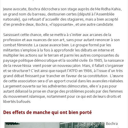
Jeune avocate, Bochra décrochera son stage auprès de Me Ridha Kahia,
un grand nom du barreau, destourien certes (député à l’Assemblée
nationale), qui refusait d’accueillir des stagiaires, mais a bien accepté
d’en prendre deux, Bochra, «l’opposante», et une autre candidate.
Saisissant cette chance, elle se mettra à s’initier aux arcanes de la
profession et aux nuances de son art, sans pour autant renoncer à son
combat féministe. La cause avance bien. Le groupe formé par les
militantes s’emploie à la fois à approfondir les débats en interne et
multiplier les actions sur le terrain et parmi les autres composantes du
paysage politique démocratique et la société civile. En 1985, la naissance
de la revue Nissa vient poser un nouveau jalon. Mais, il fallait s’organiser
et se structurer? C’est ainsi que naquit l’ATFD en 1986, à l’issue d’un très
grand débat finissant par trancher en faveur de sa constitution. L’œuvre
de cette association sera d’un apport crucial dans les avancées réalisées.
Largement ouverte sur les adhérentes démocrates, elle n’a pas pour
autant délaissé la prise en charge des problèmes posés par des femmes
du mouvement islamique, notamment pour ce qui est de leurs droits et
libertés bafoués.
Des effets de manche qui ont bien porté
Bochra