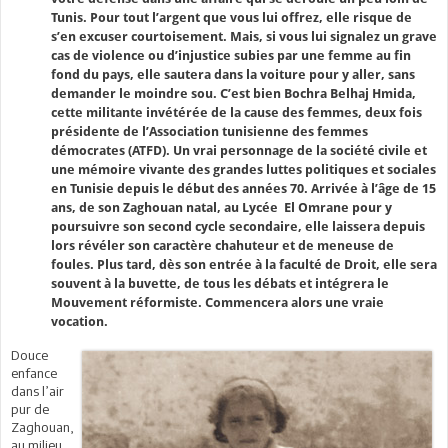
Tunis. Pour tout l’argent que vous lui offrez, elle risque de
s’en excuser courtoisement. Mais, si vous lui signalez un grave
cas de violence ou d’injustice subies par une femme au fin
fond du pays, elle sautera dans la voiture pour y aller, sans
demander le moindre sou. C’est bien Bochra Belhaj Hmida,
cette militante invétérée de la cause des femmes, deux fois
présidente de l’Association tunisienne des femmes
démocrates (ATFD). Un vrai personnage de la société civile et
une mémoire vivante des grandes luttes politiques et sociales
en Tunisie depuis le début des années 70. Arrivée à l’âge de 15
ans, de son Zaghouan natal, au Lycée El Omrane pour y
poursuivre son second cycle secondaire, elle laissera depuis
lors révéler son caractère chahuteur et de meneuse de
foules. Plus tard, dès son entrée à la faculté de Droit, elle sera
souvent à la buvette, de tous les débats et intégrera le
Mouvement réformiste. Commencera alors une vraie
vocation.
Douce
enfance
dans l’air
pur de
Zaghouan,
au milieu