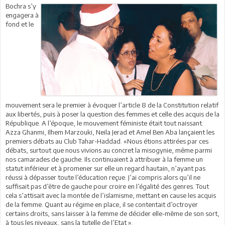
Bochra s’y
engagera à
fond et le
mouvement sera le premier à évoquer l’article 8 de la Constitution relatif
aux libertés, puis à poser la question des femmes et celle des acquis de la
République. A l’époque, le mouvement féministe était tout naissant.
Azza Ghanmi, Ilhem Marzouki, Neila Jerad et Amel Ben Aba lançaient les
premiers débats au Club Tahar-Haddad. «Nous étions attirées par ces
débats, surtout que nous vivions au concret la misogynie, même parmi
nos camarades de gauche. Ils continuaient à attribuer à la femme un
statut inférieur et à promener sur elle un regard hautain, n’ayant pas
réussi à dépasser toute l’éducation reçue. J’ai compris alors qu’il ne
suffisait pas d’être de gauche pour croire en l’égalité des genres. Tout
cela s’attisait avec la montée de l’islamisme, mettant en cause les acquis
de la femme. Quant au régime en place, il se contentait d’octroyer
certains droits, sans laisser à la femme de décider elle-même de son sort,
à tous les niveaux, sans la tutelle de l’Etat ».