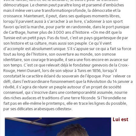
démocratique. Le chemin peut paraître long et parsemé d’embûches
mais il mène vers une transformationprofonde, la démocratie et la
croissance. Maintenant, il peut, dans ses quelques moments libres,
lorsqu’il parvient aussi à s’arracher à un livre, s’adonner à son sport
favori qu’est la marche, pour partir en randonnée, dans le port punique
de Carthage, humer plus de 3.000 ans d’histoire. «On me dit que la
Tunisie est un petit pays. Pas du tout, c’est un pays gigantesque de par
son histoire et sa culture, mais aussi son peuple. Ce qu’il vient
d’accomplir est absolument unique. S’il s’appuie sur ce qui a fait sa force
tout au long de l’histoire, son ouverture au monde, son osmose
identitaire, son courage tranquille, il sera une fois encore en avance sur
son temps. C’est ce que relevait déjà le fondateur genevois de la Croix-
Rouge, Henri Dunant, lors de son séjour à Tunis en 1856, lorsqu’il
constatait le caractère éclairé du souverain de l’époque. Pour¨relever ce
défi, dans l’extraordinaire foisonnement que la Révolution du 14 janvier a
révélé, il s’agira de réunir un peuple autoour d’un projet de société
consensuel, qui s’inscrive dans une contemporanéité assumée, nourrie
des riches audaces et traditions d’une terre féconde. Si l’hirondelle ne
fait pas en elle-même le printemps, elle en trace les lignes du possible,
par ses délicates arabesques célestes».
Lui est