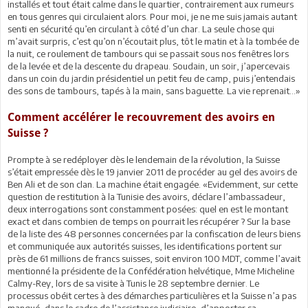
installés et tout était calme dans le quartier, contrairement aux rumeurs
en tous genres qui circulaient alors. Pour moi, je ne me suis jamais autant
senti en sécurité qu’en circulant à côté d’un char. La seule chose qui
m’avait surpris, c’est qu’on n’écoutait plus, tôt le matin et à la tombée de
la nuit, ce roulement de tambours qui se passait sous nos fenêtres lors
de la levée et de la descente du drapeau. Soudain, un soir, j’apercevais
dans un coin du jardin présidentiel un petit feu de camp, puis j’entendais
des sons de tambours, tapés à la main, sans baguette. La vie reprenait…»
Comment accélérer le recouvrement des avoirs en
Suisse ?
Prompte à se redéployer dès le lendemain de la révolution, la Suisse
s’était empressée dès le 19 janvier 2011 de procéder au gel des avoirs de
Ben Ali et de son clan. La machine était engagée. «Evidemment, sur cette
question de restitution à la Tunisie des avoirs, déclare l’ambassadeur,
deux interrogations sont constamment posées: quel en est le montant
exact et dans combien de temps on pourrait les récupérer ? Sur la base
de la liste des 48 personnes concernées par la confiscation de leurs biens
et communiquée aux autorités suisses, les identifications portent sur
près de 61 millions de francs suisses, soit environ 100 MDT, comme l’avait
mentionné la présidente de la Confédération helvétique, Mme Micheline
Calmy-Rey, lors de sa visite à Tunis le 28 septembre dernier. Le
processus obéit certes à des démarches particulières et la Suisse n’a pas