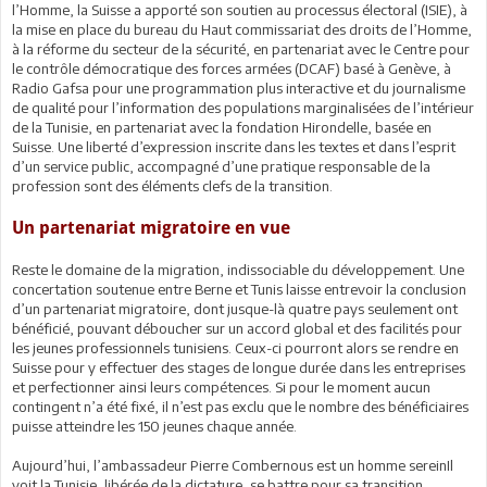
l’Homme, la Suisse a apporté son soutien au processus électoral (ISIE), à
la mise en place du bureau du Haut commissariat des droits de l’Homme,
à la réforme du secteur de la sécurité, en partenariat avec le Centre pour
le contrôle démocratique des forces armées (DCAF) basé à Genève, à
Radio Gafsa pour une programmation plus interactive et du journalisme
de qualité pour l’information des populations marginalisées de l’intérieur
de la Tunisie, en partenariat avec la fondation Hirondelle, basée en
Suisse. Une liberté d’expression inscrite dans les textes et dans l’esprit
d’un service public, accompagné d’une pratique responsable de la
profession sont des éléments clefs de la transition.
Un partenariat migratoire en vue
Reste le domaine de la migration, indissociable du développement. Une
concertation soutenue entre Berne et Tunis laisse entrevoir la conclusion
d’un partenariat migratoire, dont jusque-là quatre pays seulement ont
bénéficié, pouvant déboucher sur un accord global et des facilités pour
les jeunes professionnels tunisiens. Ceux-ci pourront alors se rendre en
Suisse pour y effectuer des stages de longue durée dans les entreprises
et perfectionner ainsi leurs compétences. Si pour le moment aucun
contingent n’a été fixé, il n’est pas exclu que le nombre des bénéficiaires
puisse atteindre les 150 jeunes chaque année.
Aujourd’hui, l’ambassadeur Pierre Combernous est un homme sereinIl
voit la Tunisie, libérée de la dictature, se battre pour sa transition