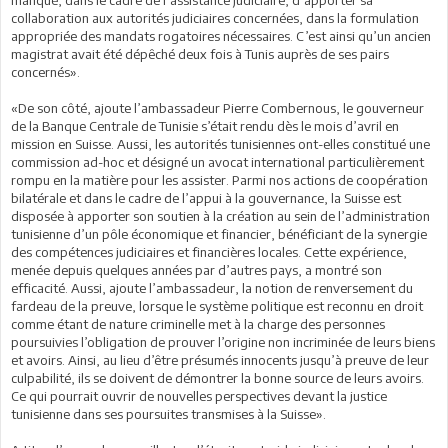
manqué, dans le cadre de l’assistance judiciaire, d’apporter sa
collaboration aux autorités judiciaires concernées, dans la formulation
appropriée des mandats rogatoires nécessaires. C’est ainsi qu’un ancien
magistrat avait été dépêché deux fois à Tunis auprès de ses pairs
concernés».
«De son côté, ajoute l’ambassadeur Pierre Combernous, le gouverneur
de la Banque Centrale de Tunisie s’était rendu dès le mois d’avril en
mission en Suisse. Aussi, les autorités tunisiennes ont-elles constitué une
commission ad-hoc et désigné un avocat international particulièrement
rompu en la matière pour les assister. Parmi nos actions de coopération
bilatérale et dans le cadre de l’appui à la gouvernance, la Suisse est
disposée à apporter son soutien à la création au sein de l’administration
tunisienne d’un pôle économique et financier, bénéficiant de la synergie
des compétences judiciaires et financières locales. Cette expérience,
menée depuis quelques années par d’autres pays, a montré son
efficacité. Aussi, ajoute l’ambassadeur, la notion de renversement du
fardeau de la preuve, lorsque le système politique est reconnu en droit
comme étant de nature criminelle met à la charge des personnes
poursuivies l’obligation de prouver l’origine non incriminée de leurs biens
et avoirs. Ainsi, au lieu d’être présumés innocents jusqu’à preuve de leur
culpabilité, ils se doivent de démontrer la bonne source de leurs avoirs.
Ce qui pourrait ouvrir de nouvelles perspectives devant la justice
tunisienne dans ses poursuites transmises à la Suisse».