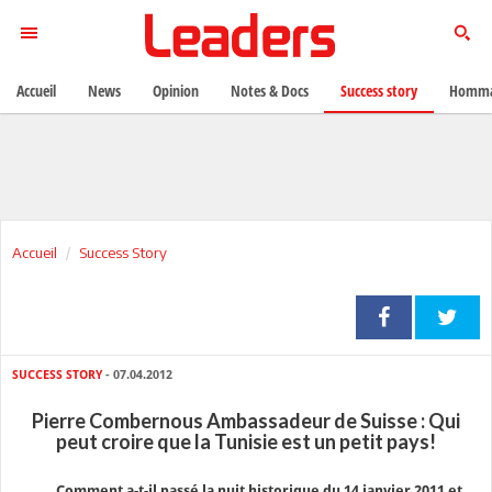
Accueil
News
Opinion
Notes & Docs
Success story
Homma
Accueil
Success Story
SUCCESS STORY
- 07.04.2012
Pierre Combernous Ambassadeur de Suisse : Qui
peut croire que la Tunisie est un petit pays!
Comment a-t-il passé la nuit historique du 14 janvier 2011 et