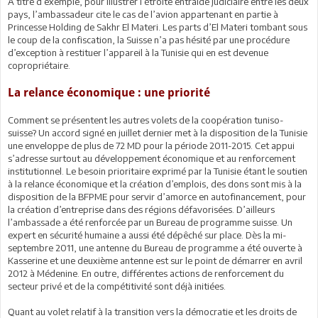
A titre d’exemple, pour illustrer l’étroite entraide judiciaire entre les deux
pays, l’ambassadeur cite le cas de l’avion appartenant en partie à
Princesse Holding de Sakhr El Materi. Les parts d’El Materi tombant sous
le coup de la confiscation, la Suisse n’a pas hésité par une procédure
d’exception à restituer l’appareil à la Tunisie qui en est devenue
copropriétaire.
La relance économique : une priorité
Comment se présentent les autres volets de la coopération tuniso-
suisse? Un accord signé en juillet dernier met à la disposition de la Tunisie
une enveloppe de plus de 72 MD pour la période 2011-2015. Cet appui
s’adresse surtout au développement économique et au renforcement
institutionnel. Le besoin prioritaire exprimé par la Tunisie étant le soutien
à la relance économique et la création d’emplois, des dons sont mis à la
disposition de la BFPME pour servir d’amorce en autofinancement, pour
la création d’entreprise dans des régions défavorisées. D’ailleurs
l’ambassade a été renforcée par un Bureau de programme suisse. Un
expert en sécurité humaine a aussi été dépêché sur place. Dès la mi-
septembre 2011, une antenne du Bureau de programme a été ouverte à
Kasserine et une deuxième antenne est sur le point de démarrer en avril
2012 à Médenine. En outre, différentes actions de renforcement du
secteur privé et de la compétitivité sont déjà initiées.
Quant au volet relatif à la transition vers la démocratie et les droits de