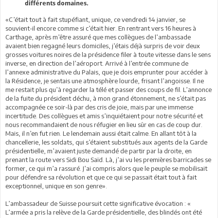
différents domaines.
«C’était tout à fait stupéfiant, unique, ce vendredi 14 janvier, se
souvient-il encore comme si c’était hier. En rentrant vers 16 heures à
Carthage, après m’être assuré que mes collègues de l’ambassade
avaient bien regagné leurs domiciles, j’étais déjà surpris de voir deux
grosses voitures noires de la présidence filer à toute vitesse dans le sens
inverse, en direction de l’aéroport. Arrivé à l’entrée commune de
l’annexe administrative du Palais, que je dois emprunter pour accéder à
la Résidence, je sentais une atmosphère lourde, frisant l’angoisse. Il ne
me restait plus qu’à regarder la télé et passer des coups de fil. L’annonce
de la fuite du président déchu, à mon grand étonnement, ne s’était pas
accompagnée ce soir-là par des cris de joie, mais par une immense
incertitude. Des collègues et amis s’inquiétaient pour notre sécurité et
nous recommandaient de nous réfugier en lieu sûr en cas de coup dur.
Mais, il n’en fut rien. Le lendemain aussi était calme. En allant tôt à la
chancellerie, les soldats, qui s’étaient substitués aux agents de la Garde
présidentielle, m’avaient juste demandé de partir par la droite, en
prenant la route vers Sidi Bou Saïd. Là, j’ai vu les premières barricades se
former, ce qui m’a rassuré. J’ai compris alors que le peuple se mobilisait
pour défendre sa révolution et que ce qui se passait était tout à fait
exceptionnel, unique en son genre».
L’ambassadeur de Suisse poursuit cette significative évocation : «
L’armée a pris la relève de la Garde présidentielle, des blindés ont été