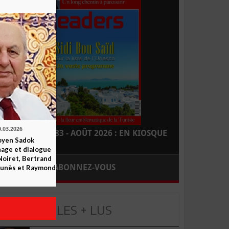
0.03.2026
LEADERS N° 183 - AOÛT 2026 : EN KIOSQUE
yen Sadok
nage et dialogue
Noiret, Bertrand
ABONNEZ-VOUS
 Funès et Raymond
LES + LUS