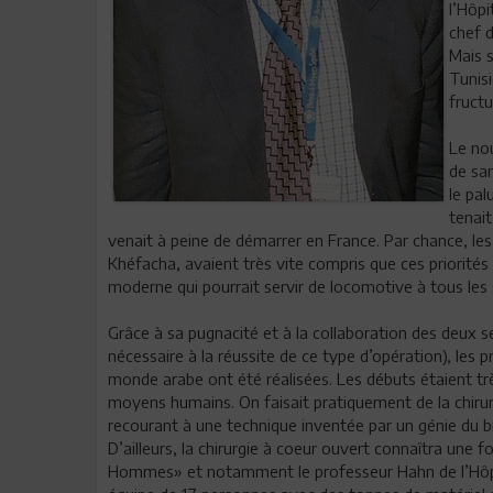
l’Hôpi
chef d
Mais s
Tunisi
fructu
Le nou
de san
le pal
tenait
venait à peine de démarrer en France. Par chance, les 
Khéfacha, avaient très vite compris que ces priorité
moderne qui pourrait servir de locomotive à tous les 
Grâce à sa pugnacité et à la collaboration des deux se
nécessaire à la réussite de ce type d’opération), les 
monde arabe ont été réalisées. Les débuts étaient trè
moyens humains. On faisait pratiquement de la chirurg
recourant à une technique inventée par un génie du br
D’ailleurs, la chirurgie à coeur ouvert connaîtra une f
Hommes» et notamment le professeur Hahn de l’Hôpita