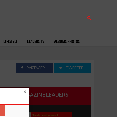
LIFESTYLE
LEADERS TV
ALBUMS PHOTOS
PARTAGER
TWEETER
MAGAZINE LEADERS