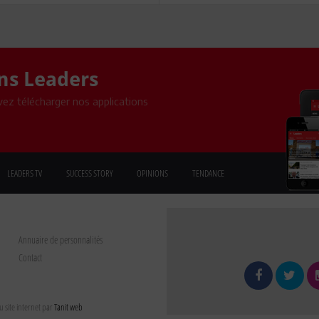
ons Leaders
ez télécharger nos applications
LEADERS TV
SUCCESS STORY
OPINIONS
TENDANCE
Annuaire de personnalités
Contact
 site internet par
Tanit web