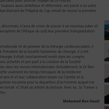
écialisé pour assister l’équipe du Dr Fourati
i, toujours aussi ambitieux et déterminé, est passé à un autre
itian Barnard de l’Hôpital du Cap venait de réussir la première
, désormais, n’aura de cesse de passer à un nouveau palier et
l’exception de l’Afrique du sud) leur première transplantation
rnationale et de pionnier de la chirurgie cardiovasculaire, il
l. Président de la Société tunisienne de chirurgie, il a été
irurgie. Il était constamment invité dans les congrès
s activités et pris part à la création de la Société
cles dans les revues internationales Actuellement, le Dr Ben
regrette vivement les temps héroïques de la médecine
il ami et et leur collaboration basée sur l’amitié et la
primer ma peine pour la disparition d’un homme auquel me
Ismaïl. «C’était un artiste du bistouri. Avec lui , la Tunisie a
ote».
Mohamed Ben Smail