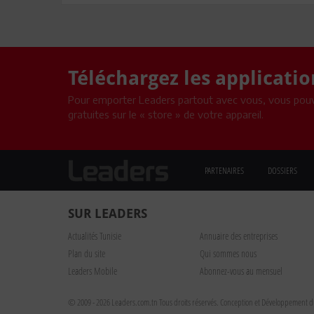
Téléchargez les applicati
Pour emporter Leaders partout avec vous, vous pouv
gratuites sur le « store » de votre appareil.
PARTENAIRES
DOSSIERS
SUR LEADERS
Actualités Tunisie
Annuaire des entreprises
Plan du site
Qui sommes nous
Leaders Mobile
Abonnez-vous au mensuel
© 2009 - 2026 Leaders.com.tn Tous droits réservés.
Conception et Développement du