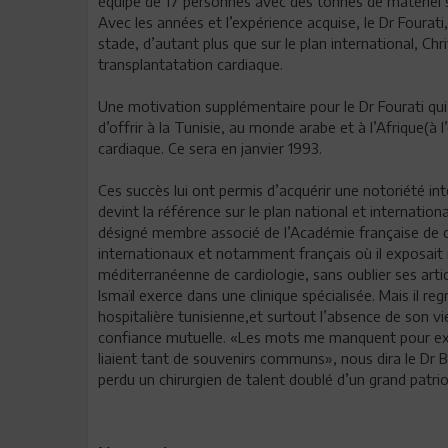
équipe de 17 personnes avec des tonnes de matériel sp
Avec les années et l’expérience acquise, le Dr Fourat
stade, d’autant plus que sur le plan international, Chr
transplantatation cardiaque.
Une motivation supplémentaire pour le Dr Fourati qui
d’offrir à la Tunisie, au monde arabe et à l’Afrique(à 
cardiaque. Ce sera en janvier 1993.
Ces succès lui ont permis d’acquérir une notoriété inte
devint la référence sur le plan national et internationa
désigné membre associé de l’Académie française de ch
internationaux et notamment français où il exposait no
méditerranéenne de cardiologie, sans oublier ses arti
Ismaïl exerce dans une clinique spécialisée. Mais il 
hospitalière tunisienne,et surtout l’absence de son vie
confiance mutuelle. «Les mots me manquent pour ex
liaient tant de souvenirs communs», nous dira le Dr Ben 
perdu un chirurgien de talent doublé d’un grand patri