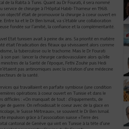
tal de la Rabta à Tunis. Quant au Dr Fourati, il sera nommé
u service de chirurgie à l’Hôpital Habib-Thameur en 1968.
on objectif était de promouvoir la chirurgie à coeur ouvert en
e. Entre lui et le Dr Ben Ismaïl, va s’établir une collaboration
euse fondée sur l’amitié, la confiance et la complémentarité.
vel Etat tunisien avait à peine dix ans. Sa priorité en matière
té était l’éradication des fléaux qui sévissaient alors comme
udisme, la tuberculose ou le trachome. Mais le Dr Fourati
 à son pari : lancer la chirurgie cardiovasculaire alors qu’elle
ministres de la Santé de l’époque, Fethi Zouhir puis Hedi
s n’étaient pas antinomiques avec la création d’une médecine
secteurs de la santé.
rvices qui travaillaient en parfaite symbiose (une condition
premières opérations à coeur ouvert en Tunisie et dans le
s difficiles : «On manquait de tout : d’équipements, de
ie de guerre. On refroidissait le coeur avec de la glace en
icolage, le Suisse Métreaux», se souvient le Dr Ben Ismaïl.
orte impulsion grâce à l’association suisse «Terre des
l cantonal de Genève qui vint en Tunisie à la tête d’une