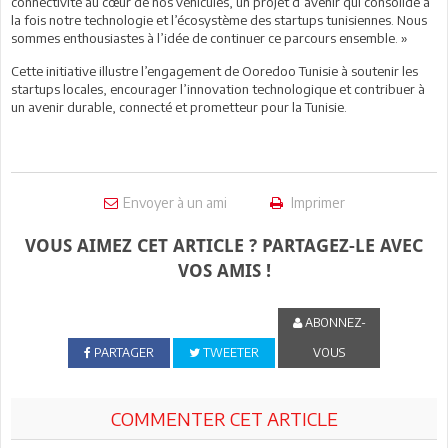
connectivité au cœur de nos véhicules, un projet d’avenir qui consolide à
la fois notre technologie et l’écosystème des startups tunisiennes. Nous
sommes enthousiastes à l’idée de continuer ce parcours ensemble. »
Cette initiative illustre l’engagement de Ooredoo Tunisie à soutenir les
startups locales, encourager l’innovation technologique et contribuer à
un avenir durable, connecté et prometteur pour la Tunisie.
Envoyer à un ami
Imprimer
VOUS AIMEZ CET ARTICLE ? PARTAGEZ-LE AVEC
VOS AMIS !
ABONNEZ-
PARTAGER
TWEETER
VOUS
COMMENTER CET ARTICLE